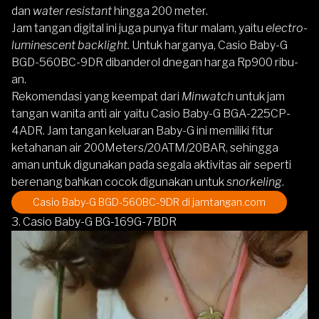
dan
water resistant
hingga 200 meter.
Jam tangan digital ini juga punya fitur malam, yaitu
electro-
luminescent backlight.
Untuk harganya,
Casio Baby-G
BGD-560BC-9DR
dibanderol dnegan harga Rp900 ribu-
an.
Rekomendasi yang keempat dari
Minwatch
untuk jam
tangan wanita anti air yaitu
Casio Baby-G BGA-225CP-
4ADR.
Jam tangan keluaran Baby-G ini memiliki fitur
ketahanan air 200Meters/20ATM/20BAR, sehingga
aman untuk digunakan pada segala aktivitas air seperti
berenang bahkan cocok digunakan untuk
snorkeling
.
Casio Baby-G BGD-560BC-9DR
di jamtangan.com
3. Casio Baby-G BG-169G-7BDR