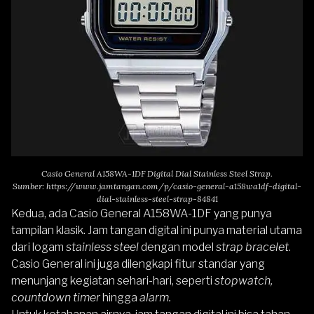
Casio General A158WA-1DF Digital Dial Stainless Steel Strap.
Sumber:
https://www.jamtangan.com/p/casio-general-a158wa1df-digital-
dial-stainless-steel-strap-84841
Kedua, ada
Casio General A158WA-1DF
yang punya
tampilan klasik. Jam tangan digital ini punya material utama
dari logam
stainless steel
dengan model
strap
bracelet
.
Casio General ini juga dilengkapi fitur standar yang
menunjang kegiatan sehari-hari, seperti
stopwatch,
countdown timer
hingga
alarm.