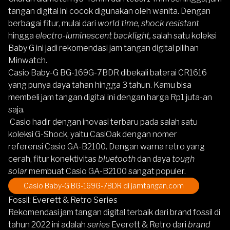
tangan digital ini cocok digunakan oleh wanita. Dengan
berbagai fitur, mulai dari
world time, shock resistant
hingga
electro-luminescent backlight,
salah satu koleksi
Baby G ini jadi rekomendasi jam tangan digital pilihan
Minwatch.
Casio Baby-G BG-169G-7BDR
dibekali baterai CR1616
yang punya daya tahan hingga 3 tahun. Kamu bisa
membeli jam tangan digital ini dengan harga Rp1 juta-an
saja.
Casio hadir dengan inovasi terbaru pada salah satu
koleksi G-Shock, yaitu CasiOak dengan nomer
referensi
Casio GA-B2100
. Dengan warna retro yang
cerah, fitur konektivitas
bluetooth
dan daya
tough
solar
membuat
Casio GA-B2100
sangat populer.
Casio Baby-G BG-169G-7BDR
di jamtangan.com
Fossil: Everett & Retro Series
Rekomendasi jam tangan digital terbaik dari brand fossil di
tahun 2022 ini adalah
series
Everett & Retro dari
brand