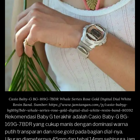
Casio Baby-G BG-169G-7BDR Whale Series Rose Gold Digital Dial White
Resin Band. Sumber:
https://www.jamtangan.com/p/casio-babyg-
bg169g7bdr-whale-series-rose-gold-digital-dial-white-resin-band-80392
Rekomendasi Baby G terakhir adalah
Casio Baby-G BG-
169G-7BDR
yang cukup manis dengan dominasi warna
putih transparan dan
rose gold
pada bagian
dial
-nya.
Ukuran diameternya 45mm dan tebal 14mm sehingga, jam