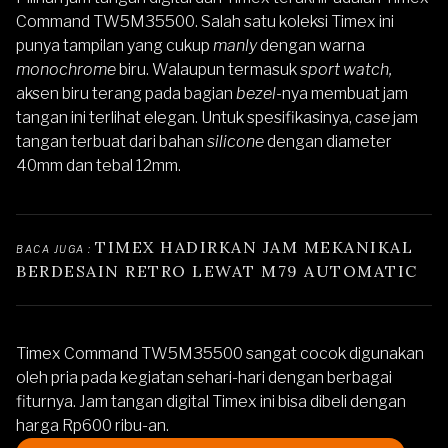
Command TW5M35500
.
Salah satu koleksi Timex ini
punya tampilan yang cukup
manly
dengan warna
monochrome
biru. Walaupun termasuk
sport watch,
aksen biru terang pada bagian
bezel-
nya membuat jam
tangan ini terlihat elegan. Untuk spesifikasinya,
case
jam
tangan terbuat dari bahan
silicone
dengan diameter
40mm dan tebal 12mm.
TIMEX HADIRKAN JAM MEKANIKAL 
BACA JUGA : 
BERDESAIN RETRO LEWAT M79 AUTOMATIC
Timex Command TW5M35500
sangat cocok digunakan
oleh pria pada kegiatan sehari-hari dengan berbagai
fiturnya. Jam tangan digital Timex ini bisa dibeli dengan
harga Rp600 ribu-an.