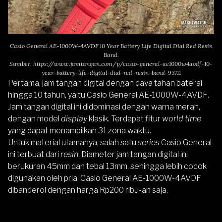
Casio General AE-1000W-4AVDF 10 Year Battery Life Digital Dial Red Resin
Band.
Sumber:
https://www.jamtangan.com/p/casio-general-ae1000w4avdf-10-
year-battery-life-digital-dial-red-resin-band-95711
Pertama, jam tangan digital dengan daya tahan baterai
hingga 10 tahun, yaitu
Casio General AE-1000W-4AVDF
.
Jam tangan digital ini didominasi dengan warna merah,
dengan model
display
klasik. Terdapat fitur
world time
yang dapat menampilkan 31 zona waktu.
Untuk material utamanya, salah satu
series
Casio General
ini terbuat dari
resin
. Diameter jam tangan digital ini
berukuran 45mm dan tebal 13mm, sehingga lebih cocok
digunakan oleh pria.
Casio General AE-1000W-4AVDF
dibanderol dengan harga Rp200 ribu-an saja.