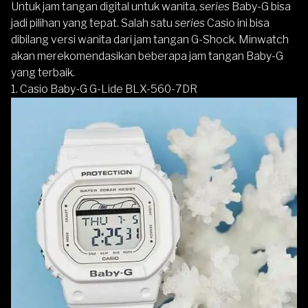
Untuk jam tangan digital untuk wanita,
series
Baby-G bisa
jadi pilihan yang tepat. Salah satu
series
Casio ini bisa
dibilang versi wanita dari jam tangan G-Shock. Minwatch
akan merekomendasikan beberapa jam tangan Baby-G
yang terbaik.
1. Casio Baby-G G-Lide BLX-560-7DR