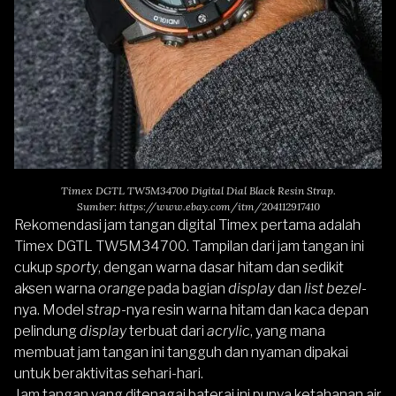
Timex DGTL TW5M34700 Digital Dial Black Resin Strap.
Sumber:
https://www.ebay.com/itm/204112917410
Rekomendasi jam tangan digital Timex pertama adalah
Timex DGTL TW5M34700
.
Tampilan dari jam tangan ini
cukup
sporty
, dengan warna dasar hitam dan sedikit
aksen warna
orange
pada bagian
display
dan
list bezel-
nya. Model
strap
-nya resin warna hitam dan kaca depan
pelindung
display
terbuat dari
acrylic
, yang mana
membuat jam tangan ini tangguh dan nyaman dipakai
untuk beraktivitas sehari-hari.
Jam tangan yang ditenagai baterai ini punya ketahanan air