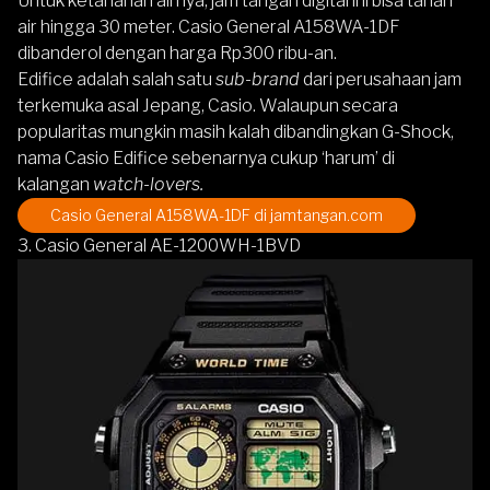
Untuk ketahanan airnya, jam tangan digital ini bisa tahan
air hingga 30 meter.
Casio General A158WA-1DF
dibanderol dengan harga Rp300 ribu-an.
Edifice adalah salah satu
sub-brand
dari perusahaan jam
terkemuka asal Jepang, Casio. Walaupun secara
popularitas mungkin masih kalah dibandingkan G-Shock,
nama Casio Edifice sebenarnya cukup ‘harum’ di
kalangan
watch-lovers.
Casio General A158WA-1DF
di jamtangan.com
3. Casio General AE-1200WH-1BVD