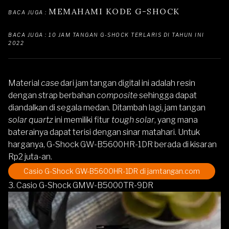
MEMAHAMI KODE G-SHOCK 
BACA JUGA : 
BACA JUGA : 10 JAM TANGAN G-SHOCK TERLARIS DI TAHUN INI 
2022
Material
case
dari jam tangan digital ini adalah resin
dengan strap berbahan
composite
sehingga dapat
diandalkan di segala medan. Ditambah lagi, jam tangan
solar quartz
ini memiliki fitur
tough solar
, yang mana
baterainya dapat terisi dengan sinar matahari. Untuk
harganya,
G-Shock GW-B5600HR-1DR
berada di kisaran
Rp2 juta-an.
Casio G-Shock GW-B5600HR-1DR
di jamtangan.com
3. Casio G-Shock GMW-B5000TR-9DR