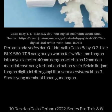
Casio Baby-G G-Lide BLX-560-7DR Digital Dial White Resin Band.
Sumber:
https://www.jamtangan.com/p/casio-babyg-glide-blx5607dr-
digital-dial-white-resin-band-180672
Pertama ada
series
dari G-Lide, yaitu
Casio Baby-G G-Lide
BLX-560-7DR
yang punya warna
full white.
Jam tangan
ini punya diameter 40mm dengan ketebalan 12mm dan
material
case
yang terbuat dari bahan
resin.
Selain itu, jam
tangan digital ini dilengkapi fitur
shock resistant
khas G-
Shock yang membuat tahan guncangan.
10 Deretan Casio Terbaru 2022: Series Pro Trek & G