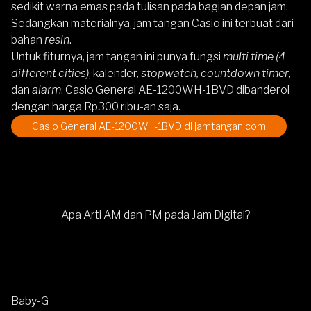
sedikit warna emas pada tulisan pada bagian depan jam.
Sedangkan materialnya, jam tangan Casio ini terbuat dari
bahan
resin
.
Untuk fiturnya, jam tangan ini punya fungsi
multi time (4
different cities)
, kalender,
stopwatch, countdown timer
,
dan
alarm
.
Casio General AE-1200WH-1BVD
dibanderol
dengan harga Rp300 ribu-an saja.
Casio General AE-1200WH-1BVD
di jamtangan.com
Apa Arti AM dan PM pada Jam Digital?
Baby-G