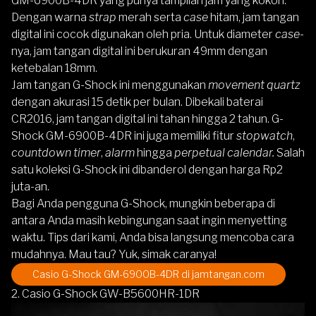
GM-6900B-4DR
yang punya tampilan jam yang kokoh.
Dengan warna
strap
merah serta
case
hitam, jam tangan
digital ini cocok digunakan oleh pria. Untuk diameter
case
-
nya, jam tangan digital ini berukuran 49mm dengan
ketebalan 18mm.
Jam tangan G-Shock ini menggunakan
movement quartz
dengan akurasi 15 detik per bulan. Dibekali baterai
CR2016, jam tangan digital ini tahan hingga 2 tahun.
G-
Shock GM-6900B-4DR
ini juga memiliki fitur
stopwatch
,
countdown timer
,
alarm
hingga
perpetual calendar.
Salah
satu koleksi G-Shock ini dibanderol dengan harga Rp2
juta-an.
Bagi Anda pengguna
G-Shock
,
mungkin beberapa di
antara Anda masih kebingungan saat ingin menyetting
waktu. Tips dari kami, Anda bisa langsung mencoba cara
mudahnya. Mau tau? Yuk, simak caranya!
Casio G-Shock GM-6900B-4DR
di jamtangan.com
2. Casio G-Shock GW-B5600HR-1DR