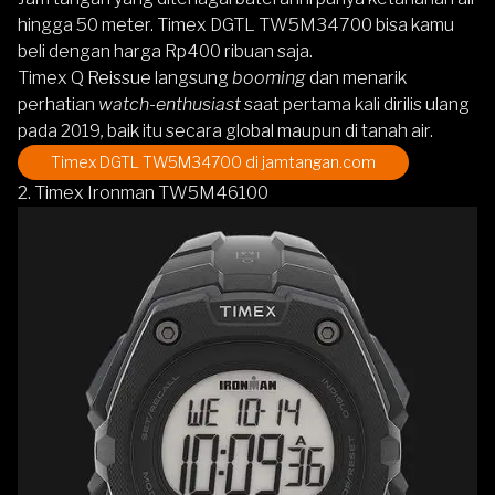
hingga 50 meter. Timex DGTL TW5M34700 bisa kamu
beli dengan harga Rp400 ribuan saja.
Timex Q Reissue langsung
booming
dan menarik
perhatian
watch-enthusiast
saat pertama kali dirilis ulang
pada 2019
,
baik itu secara global maupun di tanah air.
Timex DGTL TW5M34700
di jamtangan.com
2. Timex Ironman TW5M46100