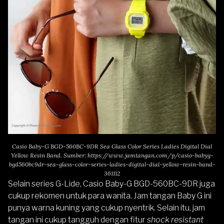
Casio Baby-G BGD-560BC-9DR Sea Glass Color Series Ladies Digital Dial
Yellow Resin Band. Sumber:
https://www.jamtangan.com/p/casio-babyg-
bgd560bc9dr-sea-glass-color-series-ladies-digital-dial-yellow-resin-band-
361112
Selain series G-Lide,
Casio Baby-G BGD-560BC-9DR
juga
cukup rekomen untuk para wanita. Jam tangan Baby G ini
punya warna kuning yang cukup nyentrik. Selain itu, jam
tangan ini cukup tangguh dengan fitur
shock resistant