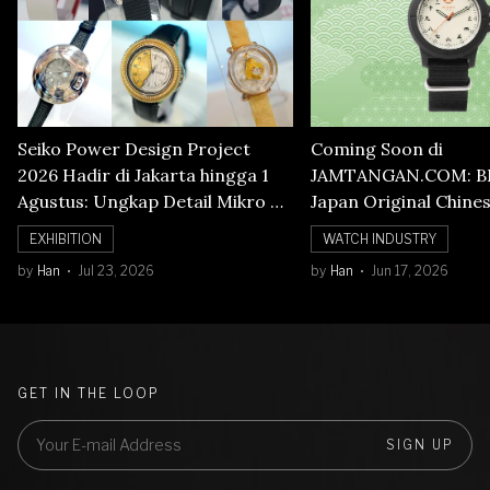
Seiko Power Design Project
Coming Soon di
2026 Hadir di Jakarta hingga 1
JAMTANGAN.COM: B
Agustus: Ungkap Detail Mikro di
Japan Original Chine
Balik Seni Watchmaking
Numerals Watch
EXHIBITION
WATCH INDUSTRY
by
Han
Jul 23, 2026
by
Han
Jun 17, 2026
GET IN THE LOOP
SIGN UP