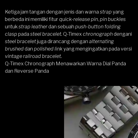
Ketiga jam tangan dengan jenis dan warna
strap
yang
berbeda ini memiliki fitur
quick-release pin
,
pin buckles
untuk
strap leather
dan sebuah
push-button folding
clasp
pada
steel bracelet.
Q-Timex
chronograph
dengani
steel bracelet
juga dirancang dengan
alternating
brushed
dan
polished link
yang mengingatkan pada versi
vintage railroad bracelet.
Q-Timex Chronograph Menawarkan Warna Dial Panda
dan Reverse Panda