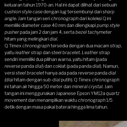
keluaran tahun 1970-an. Hal ini dapat dilihat dari sebuah
cushion style case
dengan
lug
tersembunyi dan s
harp
angle.
Jam tangan seri
chronograph
dari koleksi Q ini
memiliki diameter
case
40 mm dan dilengkapi
pump style
pusher
pada jam 2 dan jam 4, serta
bezel tachymeter
hitam yang melingkari
dial
.
Q Timex
chronograph
tersedia dengan dua macam
strap
,
yaitu
leather strap
dan
steel bracelet.
Leather strap
sendiri memiliki dua pilihan warna, yaitu hitam (pada
reverse
panda
dial
) dan coklat (pada panda
dial
). Namun,
versi
steel bracelet
hanya ada pada
reverse
panda
dial
(dial
hitam dengan
sub-dial
putih). Q Timex
chronograph
ini tahan air hingga 50 meter dan
mineral crystal
. Jam
tangan ini menggunakan Japanese Epson YM12a
quartz
movement
dan menampilkan waktu
chronograph
1/5
detik dengan masa pakai baterai hingga lima tahun.