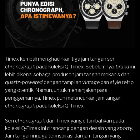
Timex kembali menghadirkan tiga jam tangan seri
chronograph
pada koleksi Q-Timex. Sebelumnya,
brand
ini
lebih dikenal sebagai produsen jam tangan mekanis dan
quartz-powered
dengan tampilan
vintage
dan
style
retro
yang otentik. Namun, untuk memanjakan para
penggemarnya, Timex pun meluncurkan jam tangan
chronograph
pada koleksi Q-Timex.
Seri
chronograph
dari Timex yang ditambahkan pada
koleksi Q-Timex ini dirancang dengan desain yang
sporty
.
Jam tangan ini juga terinspirasi dari jam tangan yang