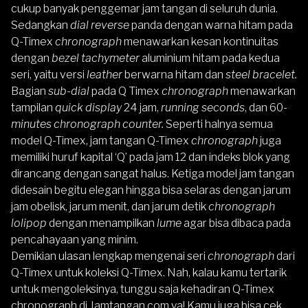
cukup banyak penggemar jam tangan di seluruh dunia.
Sedangkan
dial reverse
panda dengan warna hitam pada
Q-Timex
chronograph
menawarkan kesan kontinuitas
dengan
bezel tachymeter
aluminium hitam pada kedua
seri, yaitu versi
leather
berwarna hitam dan
steel bracelet.
Bagian
sub-dial
pada Q Timex
chronograph
menawarkan
tampilan
quick display
24 jam,
running seconds
, dan 60
-
minutes chronograph counter.
Seperti halnya semua
model Q-Timex, jam tangan Q-Timex
chronograph
juga
memiliki huruf kapital ‘Q’ pada jam 12 dan indeks blok yang
dirancang dengan sangat halus. Ketiga model jam tangan
didesain begitu elegan hingga bisa selaras dengan jarum
jam obelisk, jarum menit, dan jarum detik
chronograph
lolipop
dengan menampilkan
lume
agar bisa dibaca pada
pencahayaan yang minim.
Demikian ulasan lengkap mengenai seri
chronograph
dari
Q-Timex untuk koleksi Q-Timex. Nah, kalau kamu tertarik
untuk mengoleksinya, tunggu saja kehadiran Q-Timex
chronograph di Jamtangan.com ya! Kamu juga bisa cek