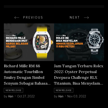
PREVIOUS
NEXT
Richard Mille RM 88
Jam Tangan Terbaru Rolex
Automatic Tourbillon
2022: Oyster Perpetual
Smiley Dengan Simbol
Deepsea Challenge RLX
Senyum Sebagai Bahasa
Titanium, Bisa Menyelam
Universal
Hingga 11.000 Meter
NEW RELEASE
NEW RELEASE
by
Han
Oct 27, 2022
by
Han
Nov 03, 2022