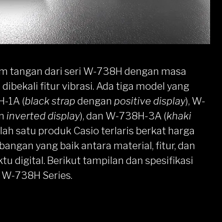
jam tangan dari seri W-738H dengan masa
dibekali fitur vibrasi. Ada tiga model yang
H-1A (
black strap
dengan
positive display
), W-
an
inverted display
), dan W-738H-3A (
khaki
lah satu produk
Casio terlaris
berkat harga
angan yang baik antara material, fitur, dan
tu digital. Berikut tampilan dan spesifikasi
o W-738H Series.