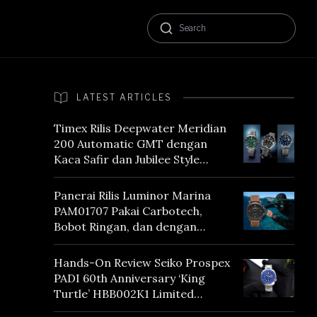
LATEST ARTICLES
Timex Rilis Deepwater Meridian
200 Automatic GMT dengan
Kaca Safir dan Jubilee Style
Bracelet
Panerai Rilis Luminor Marina
PAM01707 Pakai Carbotech,
Bobot Ringan, dan dengan
Vintage Vibes
Hands-On Review Seiko Prospex
PADI 60th Anniversary ‘King
Turtle’ HBB002K1 Limited
Edition