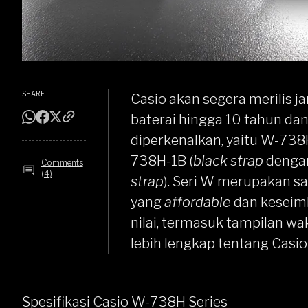
SHARE:
Casio
akan segera merilis 
baterai hingga 10 tahun dan 
diperkenalkan, yaitu W-738
738H-1B (
black strap
deng
Comments
(4)
strap
).
Seri W
merupakan sa
yang
affordable
dan keseimb
nilai, termasuk tampilan wak
lebih lengkap tentang Casi
Spesifikasi Casio W-738H Series