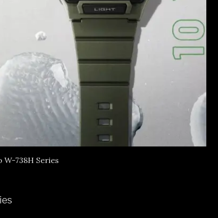
o W-738H Series
ies