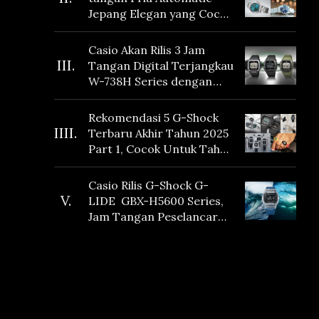
Jepang Elegan yang Cocok
Dikoleksi di 2026
Casio Akan Rilis 3 Jam
III.
Tangan Digital Terjangkau
W-738H Series dengan
Masa Baterai 10 Tahun
dan Fitur Vibration
Rekomendasi 5 G-Shock
IIII.
Terbaru Akhir Tahun 2025
Part 1, Cocok Untuk Tahun
Baru!
Casio Rilis G-Shock G-
V.
LIDE GBX-H5600 Series,
Jam Tangan Peselancar
yang dilengkapi Sensor
Heart Rate