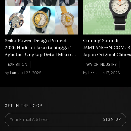
Seiko Power Design Project
Coming Soon di
2026 Hadir di Jakarta hingga 1
JAMTANGAN.COM: B
Agustus: Ungkap Detail Mikro di
Japan Original Chine
Balik Seni Watchmaking
Numerals Watch
EXHIBITION
WATCH INDUSTRY
by
Han
Jul 23, 2026
by
Han
Jun 17, 2026
GET IN THE LOOP
SIGN UP