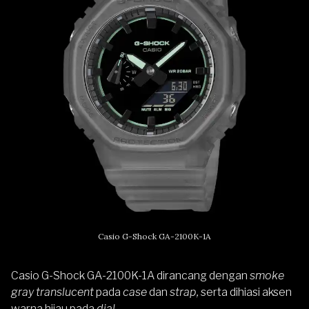
Casio G-Shock GA-2100K-1A
Casio G-Shock GA-2100K-1A dirancang dengan
smoke
gray translucent
pada
case
dan
strap,
serta dihiasi aksen
warna hijau pada
dial
.