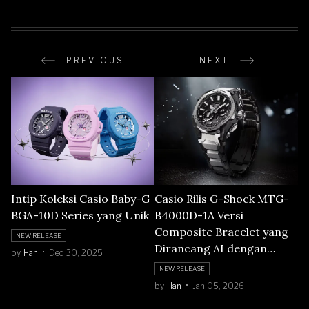
PREVIOUS
NEXT
Intip Koleksi Casio Baby-G
Casio Rilis G-Shock MTG-
BGA-10D Series yang Unik
B4000D-1A Versi
Composite Bracelet yang
NEW RELEASE
Dirancang AI dengan
by
Han
Dec 30, 2025
Struktur Karbon &
NEW RELEASE
Stainless Steel
by
Han
Jan 05, 2026