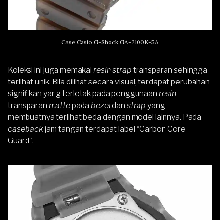
Case Casio G-Shock GA-2100K-5A
Koleksi ini juga memakai
resin strap
transparan sehingga
terlihat unik. Bila dilihat secara visual, terdapat perubahan
signifikan yang terletak pada penggunaan
resin
transparan
matte
pada
bezel
dan
strap
yang
membuatnya terlihat beda dengan model lainnya. Pada
caseback
jam tangan terdapat label “Carbon Core
Guard”.