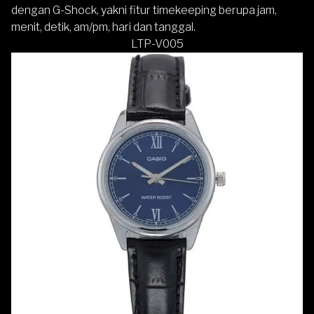
dengan G-Shock, yakni fitur timekeeping berupa jam,
menit, detik, am/pm, hari dan tanggal.
LTP-V005