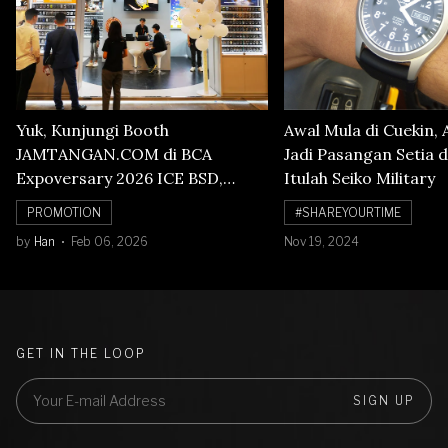
Yuk, Kunjungi Booth
Awal Mula di Cuekin, 
JAMTANGAN.COM di BCA
Jadi Pasangan Setia d
Expoversary 2026 ICE BSD,
Itulah Seiko Military
Banyak Diskon Jam Tangan,
PROMOTION
#SHAREYOURTIME
Cuma Sampai 8 Februari!
by
Han
Feb 06, 2026
Nov 19, 2024
GET IN THE LOOP
SIGN UP