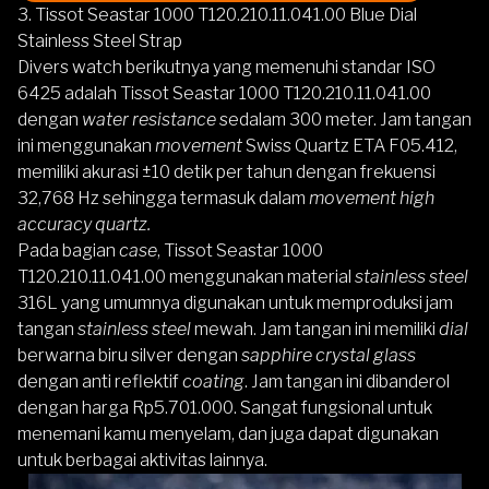
3. Tissot Seastar 1000 T120.210.11.041.00 Blue Dial
Stainless Steel Strap
Divers watch berikutnya yang memenuhi standar ISO
6425 adalah Tissot
Seastar 1000 T120.210.11.041.00
dengan
water resistance
sedalam 300 meter. Jam tangan
ini menggunakan
movement
Swiss Quartz ETA F05.412,
memiliki akurasi ±10 detik per tahun dengan frekuensi
32,768 Hz sehingga termasuk dalam
movement high
accuracy quartz.
Pada bagian
case
, Tissot Seastar 1000
T120.210.11.041.00 menggunakan material
stainless steel
316L yang umumnya digunakan untuk memproduksi jam
tangan
stainless steel
mewah. Jam tangan ini memiliki
dial
berwarna biru silver dengan
sapphire crystal glass
dengan anti reflektif
coating
. Jam tangan ini dibanderol
dengan harga Rp5.701.000. Sangat fungsional untuk
menemani kamu menyelam, dan juga dapat digunakan
untuk berbagai aktivitas lainnya.