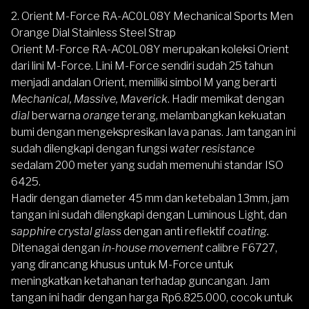
2. Orient M-Force RA-AC0L08Y Mechanical Sports Men
Orange Dial Stainless Steel Strap
Orient M-Force RA-AC0L08Y
merupakan koleksi Orient
dari lini M-Force. Lini M-Force sendiri sudah 25 tahun
menjadi andalan Orient, memiliki simbol M yang berarti
Mechanical, Massive, Maverick
. Hadir memikat dengan
dial
berwarna
orange
terang, melambangkan kekuatan
bumi dengan mengekspresikan lava panas. Jam tangan ini
sudah dilengkapi dengan fungsi
water resistance
sedalam 200 meter yang sudah memenuhi standar ISO
6425.
Hadir dengan diameter 45 mm dan ketebalan 13mm, jam
tangan ini sudah dilengkapi dengan Luminous Light, dan
sapphire crystal glass
dengan anti reflektif
coating.
Ditenagai dengan
in-house movement
calibre F6727,
yang dirancang khusus untuk M-Force untuk
meningkatkan ketahanan terhadap guncangan. Jam
tangan ini hadir dengan harga Rp6.825.000, cocok untuk