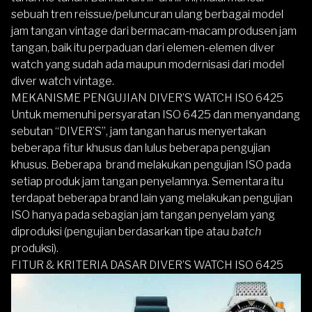
sebuah tren reissue/peluncuran ulang berbagai model
jam tangan vintage dari bermacam-macam produsen jam
tangan, baik itu perpaduan dari elemen-elemen diver
watch yang sudah ada maupun modernisasi dari model
diver watch vintage.
MEKANISME PENGUJIAN DIVER’S WATCH ISO 6425
Untuk memenuhi persyaratan ISO 6425 dan menyandang
sebutan “DIVER’S”, jam tangan harus menyertakan
beberapa fitur khusus dan lulus beberapa pengujian
khusus. Beberapa brand melakukan pengujian ISO pada
setiap produk jam tangan penyelamnya. Sementara itu
terdapat beberapa brand lain yang melakukan pengujian
ISO hanya pada sebagian jam tangan penyelam yang
diproduksi (pengujian berdasarkan tipe atau
batch
produksi).
FITUR & KRITERIA DASAR DIVER’S WATCH ISO 6425