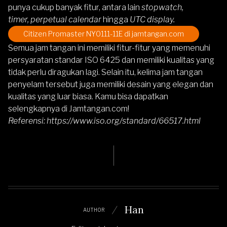
punya cukup banyak fitur, antara lain
stopwatch,
timer, perpetual calendar
hingga
UTC display.
Citizen Promaster NY0111-11E di jamtangan.com
Semua jam tangan ini memiliki fitur-fitur yang memenuhi
persyaratan standar ISO 6425 dan memiliki kualitas yang
tidak perlu diragukan lagi. Selain itu, kelima jam tangan
penyelam tersebut juga memiliki desain yang elegan dan
kualitas yang luar biasa. Kamu bisa dapatkan
selengkapnya di
Jamtangan.com
!
Referensi: https://www.iso.org/standard/66517.html
Han
AUTHOR