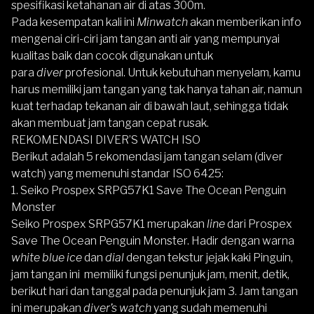
spesifikasi ketahanan air di atas 300m.
Pada kesempatan kali ini
Minwatch
akan memberikan info
mengenai ciri-ciri jam tangan anti air yang mempunyai
kualitas baik dan cocok digunakan untuk
para
diver
profesional. Untuk kebutuhan menyelam, kamu
harus memiliki jam tangan yang tak hanya tahan air, namun
kuat terhadap tekanan air di bawah laut, sehingga tidak
akan membuat jam tangan cepat rusak.
REKOMENDASI DIVER’S WATCH ISO
Berikut adalah 5 rekomendasi jam tangan selam (diver
watch) yang memenuhi standar ISO 6425:
1. Seiko Prospex SRPG57K1 Save The Ocean Penguin
Monster
Seiko Prospex SRPG57K1
merupakan
line
dari Prospex
Save The Ocean Penguin Monster. Hadir dengan warna
white blue ice
dan
dial
dengan tekstur jejak kaki Pinguin,
jam tangan ini memiliki fungsi penunjuk jam, menit, detik,
berikut hari dan tanggal pada penunjuk jam 3. Jam tangan
ini merupakan
diver’s watch
yang sudah memenuhi