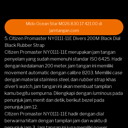
Mido Ocean Star M026.830.17.421.00 di
jamtangan.com
5. Citizen Promaster NY0111-11E Divers 200M Black Dial
Black Rubber Strap
Citizen Promaster NY0111-11E
merupakan jam tangan
penyelam yang sudah memenuhi standar ISO 6425. Hadir
dengan kedalaman 200 meter, jam tangan ini memiliki
movement automatic dengan calibre 8203. Memiliki
case
dengan material
stainless steel,
dan
rubber strap
khas
diver’s watch
, jam tangan ini akan membuat tampilan
kamu begitu sempurna. Dilengkapi dengan
luminous
pada
penunjuk jam, menit dan detik, berikut
bezel
pada
penunjuk jam 12.
Citizen Promaster NY0111-11E hadir dengan
dial
berwarna hitam
dengan tampilan jam dan waktu di
penunjuk jam 3. Jam tangan ini juga memiliki
power