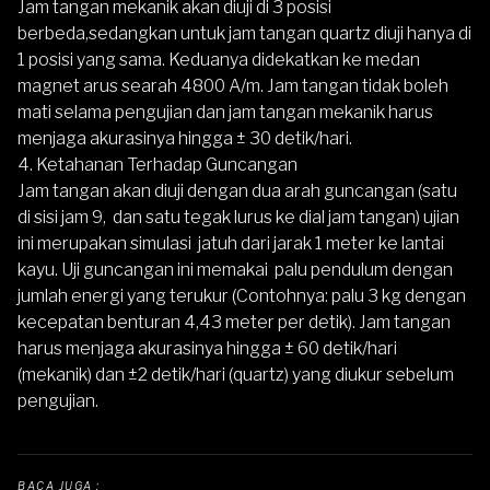
Jam tangan mekanik akan diuji di 3 posisi
berbeda,sedangkan untuk jam tangan quartz diuji hanya di
1 posisi yang sama. Keduanya didekatkan ke medan
magnet arus searah 4800 A/m. Jam tangan tidak boleh
mati selama pengujian dan jam tangan mekanik harus
menjaga akurasinya hingga ± 30 detik/hari.
4. Ketahanan Terhadap Guncangan
Jam tangan akan diuji dengan dua arah guncangan (satu
di sisi jam 9, dan satu tegak lurus ke dial jam tangan) ujian
ini merupakan simulasi jatuh dari jarak 1 meter ke lantai
kayu. Uji guncangan ini memakai palu pendulum dengan
jumlah energi yang terukur (Contohnya: palu 3 kg dengan
kecepatan benturan 4,43 meter per detik). Jam tangan
harus menjaga akurasinya hingga ± 60 detik/hari
(mekanik) dan ±2 detik/hari (quartz) yang diukur sebelum
pengujian.
BACA JUGA : 