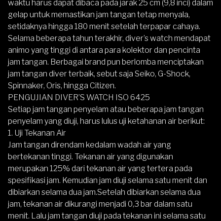
waktu harus dapat dibaca pada jarak 25 cm (9,8 inci) dalam
gelap untuk memastikan jam tangan tetap menyala,
setidaknya hingga 180 menit setelah terpapar cahaya.
Selama beberapa tahun terakhir,
diver’s watch
mendapat
animo yang tinggi di antara para kolektor dan pencinta
jam tangan. Berbagai brand pun berlomba menciptakan
jam tangan diver terbaik, sebut saja Seiko, G-Shock,
Spinnaker, Oris, hingga Citizen.
PENGUJIAN DIVER’S WATCH ISO 6425
Setiap jam tangan penyelam atau beberapa jam tangan
penyelam yang diuji, harus lulus uji ketahanan air berikut:
1. Uji Tekanan Air
Jam tangan direndam kedalam wadah air yang
bertekanan tinggi. Tekanan air yang digunakan
merupakan 125% dari tekanan air yang tertera pada
spesifikasi jam. Kemudian jam diuji selama satu menit dan
dibiarkan selama dua jam.Setelah dibiarkan selama dua
jam, tekanan air dikurangi menjadi 0,3 bar dalam satu
menit. Lalu jam tangan diuji pada tekanan ini selama satu