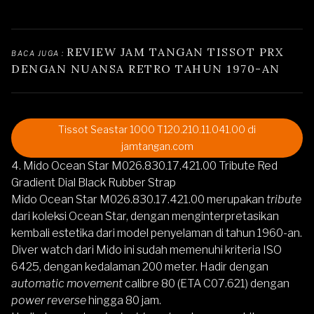
REVIEW JAM TANGAN TISSOT PRX 
BACA JUGA : 
DENGAN NUANSA RETRO TAHUN 1970-AN
Tissot Seastar 1000 T120.210.11.041.00 di
jamtangan.com
4. Mido Ocean Star M026.830.17.421.00 Tribute Red
Gradient Dial Black Rubber Strap
Mido Ocean Star M026.830.17.421.00
merupakan
tribute
dari koleksi Ocean Star, dengan menginterpretasikan
kembali estetika dari model penyelaman di tahun 1960-an.
Diver watch dari Mido ini sudah memenuhi kriteria ISO
6425, dengan kedalaman 200 meter. Hadir dengan
automatic movement
calibre 80 (ETA C07.621) dengan
power reverse
hingga 80 jam.