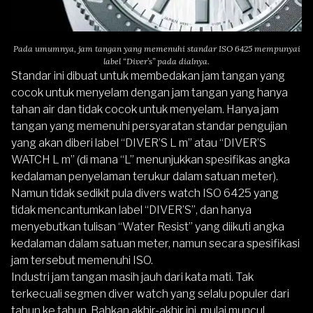
Pada umumnya, jam tangan yang memenuhi standar ISO 6425 mempunyai
label “Diver’s” pada dialnya.
Standar ini dibuat untuk membedakan jam tangan yang
cocok untuk menyelam dengan jam tangan yang hanya
tahan air dan tidak cocok untuk menyelam. Hanya jam
tangan yang memenuhi persyaratan standar pengujian
yang akan diberi label “DIVER’S L m” atau “DIVER’S
WATCH L m” (di mana “L” menunjukkan spesifikas angka
kedalaman penyelaman terukur dalam satuan meter).
Namun tidak sedikit pula divers watch ISO 6425 yang
tidak mencantumkan label “DIVER’S”, dan hanya
menyebutkan tulisan “Water Resist” yang diikuti angka
kedalaman dalam satuan meter, namun secara spesifikasi
jam tersebut memenuhi ISO.
Industri jam tangan masih jauh dari kata mati. Tak
terkecuali segmen diver watch yang selalu populer dari
tahun ke tahun. Bahkan akhir-akhir ini, mulai muncul