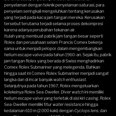
penyelaman dengan teknik penyelaman saturasi, para
penyelam seringkali mengeluhkan tentang kerusakan
yang terjadi pada kaca jam tangan mereka. Kerusakan
tersebut terutama terjadi selama proses dekompresi
karena adanya perubahan tekanan air.
Itulah yang membuat pabrik jam tangan besar seperti
Rolex dan perusahaan selam Prancis Comex bekerja
sama untuk menjadi pelopor dalam mengembangkan
helium escape valve
pada tahun 1960-an. Sejak itu, pabrik
jam tangan Rolex yang berada di Swiss menghadirkan
Comex Rolex Submariner yang melegenda. Bahkan
hingga saat ini Comex Rolex Submariner menjadi sangat
langka dan di incar banyak
watch enthusiast
.
Selanjutnya pada tahun 1967, Rolex mengeluarkan
koleksinya Rolex Sea-Dweller.
Diver watch
ini memiliki
helium escape valve
yang terletak di sisi kiri
casing
. Rolex
Sea-Dweller memiliki fitur
water resistance
hingga
kedalaman 610 m (2.000 kaki) dengan
Cyclops lens
, dan