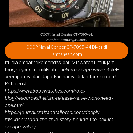
CCCP Naval Condor CP-7095-44.
Sumber: Jamtangan.com.
CCCP Naval Condor CP-7095-44 Diver di
jamtangan.com
Itu dia empat rekomendasi dari Minwatch untuk jam
tangan yang memiliki fitur
helium escape valve
. Koleksi
keempatnya dan dapatkan hanya di
Jamtangan.com
!
Referensi:
https://www.bobswatches.com/rolex-
blog/resources/helium-release-valve-work-need-
one.html
https://journal.craftandtailored.com/deeply-
misunderstood-the-true-story-behind-the-helium-
escape-valve/