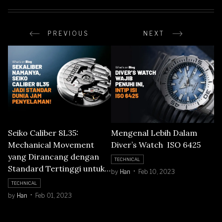
PREVIOUS
NEXT
Seiko Caliber 8L35:
Mengenal Lebih Dalam
Mechanical Movement
Diver’s Watch ISO 6425
yang Dirancang dengan
TECHNICAL
Standard Tertinggi untuk
by
Han
Feb 10, 2023
Diver Watch
TECHNICAL
by
Han
Feb 01, 2023