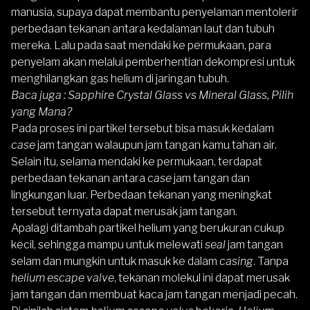
manusia, supaya dapat membantu penyelaman mentolerir
perbedaan tekanan antara kedalaman laut dan tubuh
mereka. Lalu pada saat mendaki ke permukaan, para
penyelam akan melalui pemberhentian dekompresi untuk
menghilangkan gas helium di jaringan tubuh.
Baca juga :
Sapphire Crystal Glass vs Mineral Glass, Pilih
yang Mana?
Pada proses ini partikel tersebut bisa masuk kedalam
case
jam tangan walaupun jam tangan kamu tahan air.
Selain itu, selama mendaki ke permukaan, terdapat
perbedaan tekanan antara
case
jam tangan dan
lingkungan luar. Perbedaan tekanan yang meningkat
tersebut ternyata dapat merusak jam tangan.
Apalagi ditambah partikel helium yang berukuran cukup
kecil, sehingga mampu untuk melewati
seal
jam tangan
selam dan mungkin untuk masuk ke dalam
casing
. Tanpa
helium escape valve
, tekanan molekul ini dapat merusak
jam tangan dan membuat kaca jam tangan menjadi pecah.