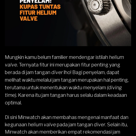
Mungkin kamu belum familier mendengar istilah
helium
valve
. Ternyata fitur ini merupakan fitur penting yang
berada di jam tangan
diver
lho! Bagi penyelam, dapat
melihat waktu melalui jam tangan merupakan hal penting,
terutama untuk menentukan waktu menyelam
(diving
time).
Karena itu jam tangan harus selalu dalam keadaan
optimal.
Di sini Minwatch akan membahas mengenai manfaat dan
kegunaan
helium valve
pada jam tangan
diver
. Selain itu,
Minwatch akan memberikan empat rekomendasi jam