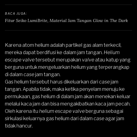
BACA JUGA: 
Fitur Seiko LumiBrite, Material Jam Tangan Glow in The Dark
Karena atom helium adalah partikel gas alam terkecil,
mereka dapat berdifusi ke dalam jam tangan.
Helium
escape valve
tersebut merupakan
valve
atau katup yang
berguna untuk mengeluarkan helium yang terperangkap
di dalam
case
jam tangan.
Gas helium tersebut harus dikeluarkan dari
case
jam
tangan. Apabila tidak, maka ketika penyelam menuju ke
permukaan, gas helium di dalam jam akan menekan keluar
melalui kaca jam dan bisa mengakibatkan kaca jam pecah.
Oleh karena itu
helium escape valve
berguna sebagai
sirkulasi keluarnya gas helium dari dalam
case
agar jam
tidak hancur.