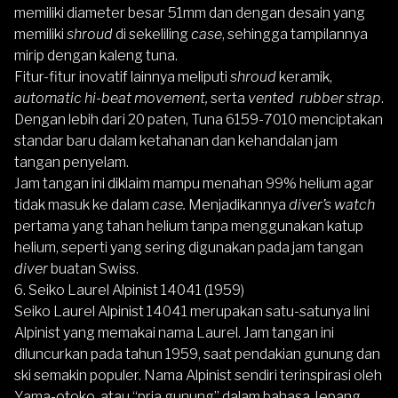
memiliki diameter besar 51mm dan dengan desain yang
memiliki
shroud
di sekeliling
case
, sehingga tampilannya
mirip dengan kaleng tuna.
Fitur-fitur inovatif lainnya meliputi
shroud
keramik,
automatic hi-beat movement,
serta
vented rubber strap
.
Dengan lebih dari 20 paten, Tuna 6159-7010 menciptakan
standar baru dalam ketahanan dan kehandalan jam
tangan penyelam.
Jam tangan ini diklaim mampu menahan 99% helium agar
tidak masuk ke dalam
case.
Menjadikannya
diver’s watch
pertama yang tahan helium tanpa menggunakan katup
helium, seperti yang sering digunakan pada jam tangan
diver
buatan Swiss.
6. Seiko Laurel Alpinist 14041 (1959)
Seiko Laurel Alpinist 14041 merupakan satu-satunya lini
Alpinist
yang memakai nama Laurel. Jam tangan ini
diluncurkan pada tahun 1959, saat pendakian gunung dan
ski semakin populer. Nama Alpinist sendiri terinspirasi oleh
Yama-otoko, atau “pria gunung” dalam bahasa Jepang,