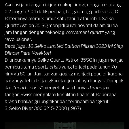
Akurasi jam tangan ini juga cukup tinggi, dengan rentang ±
0,2 hingga ± 0,1 detik per hari, tergantung pada versi IC.
Baterainya memiliki umur satu tahun atau lebih. Seiko
Quartz Astron 35 SQ menjadi bukti inovatif dalam dunia
jam tangan dengan teknologi
movement quartz
yang
revolusioner.
Baca juga :
10 Seiko Limited Edition Rilisan 2023 Ini Siap
Diincar Para Kolektor!
Diluncurkannya Seiko Quartz Astron 35SQ ini juga menjadi
pemicu utama
quartz crisis
yang terjadi pada tahun 70
hingga 80-an. Jam tangan
quartz
menjadi populer karena
harganya lebih terjangkau dan jumlahnya banyak. Dampak
dari
“quartz crisis”
menyebabkan banyak
brand
jam
tangan Swiss mengalami kesulitan finansial. Beberapa
brand
bahkan gulung tikar dan terancam bangkrut
3. Seiko Diver 300 6215-7000 (1967)