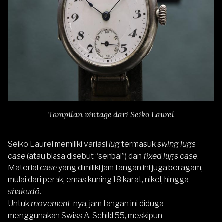
Tampilan vintage dari Seiko Laurel
Seiko Laurel memiliki variasi
lug
termasuk
swing lugs
case
(atau biasa disebut “senbai”) dan
fixed lugs case
.
Material
case
yang dimiliki jam tangan ini juga beragam,
mulai dari perak, emas kuning 18 karat, nikel, hingga
shakudō.
Untuk
movement
-nya, jam tangan ini diduga
menggunakan Swiss A. Schild 55, meskipun