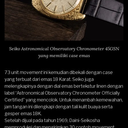
Seiko Astronomical Observatory Chronometer 45GSN
yang memiliki case emas
73 unit
movement
ini kemudian dibekali dengan
case
yang terbuat dari emas 18 Karat. Seiko juga
melengkapinya dengan dial emas bertekstur linen dengan
label “Astronomical Observatory Chronometer Officially
Certified” yang mencolok. Untuk menambah kemewahan,
jam tangan ini dilengkapi dengan tali kulit buaya serta
gesper emas 18K.
Setelah dijual pada tahun 1969, Daini-Seikosha
memproduksi dan mengirimkan 30 contoh
movemen
t