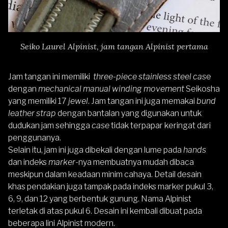
Seiko Laurel Alpinist, jam tangan Alpinist pertama
Jam tangan ini memiliki
three-piece stainless steel cas
e
dengan
mechanical manual winding movement
Seikosha
yang memiliki 17
jewel
.
Jam tangan ini juga memakai
bund
leather strap
dengan bantalan yang digunakan untuk
dudukan jam sehingga
case
tidak terpapar keringat dari
penggunanya.
Selain itu, jam ini juga dibekali dengan lume pada
hands
dan indeks
marker
-nya membuatnya mudah dibaca
meskipun dalam keadaan minim cahaya. Detail desain
khas pendakian juga tampak pada indeks marker pukul 3,
6, 9, dan 12 yang berbentuk gunung. Nama Alpinist
terletak di atas pukul 6. Desain ini kembali dibuat pada
beberapa lini Alpinist modern.