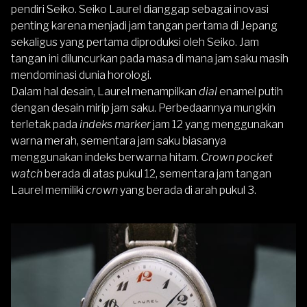
pendiri Seiko. Seiko Laurel dianggap sebagai inovasi
penting karena menjadi jam tangan pertama di Jepang
sekaligus yang pertama diproduksi oleh Seiko. Jam
tangan ini diluncurkan pada masa di mana jam saku masih
mendominasi dunia horologi.
Dalam hal desain, Laurel menampilkan
dial
enamel putih
dengan desain mirip jam saku. Perbedaannya mungkin
terletak pada
indeks marker
jam 12 yang menggunakan
warna merah, sementara jam saku biasanya
menggunakan indeks berwarna hitam.
Crown pocket
watch
berada di atas pukul 12, sementara jam tangan
Laurel memiliki
crown
yang berada di arah pukul 3.