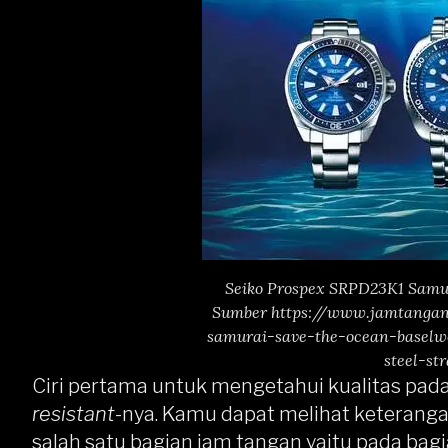
Seiko Prospex SRPD23K1 Samu
Sumber https://www.jamtangan
samurai-save-the-ocean-baselwo
steel-st
Ciri pertama untuk mengetahui kualitas pad
resistant
-nya. Kamu dapat melihat keterang
salah satu bagian jam tangan yaitu pada bag