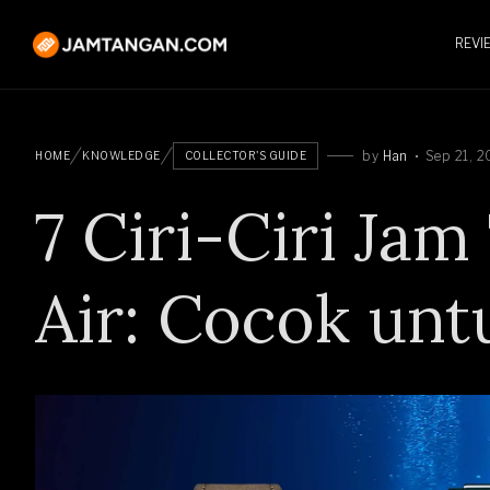
REVI
by
Han
Sep 21, 2
HOME
KNOWLEDGE
COLLECTOR'S GUIDE
7 Ciri-Ciri Jam
Air: Cocok unt