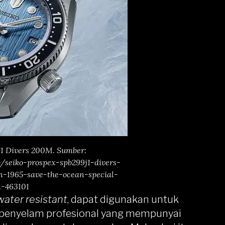
J1 Divers 200M. Sumber:
seiko-prospex-spb299j1-divers-
-1965-save-the-ocean-special-
n-463101
water resistant
, dapat digunakan untuk
ra penyelam profesional yang mempunyai