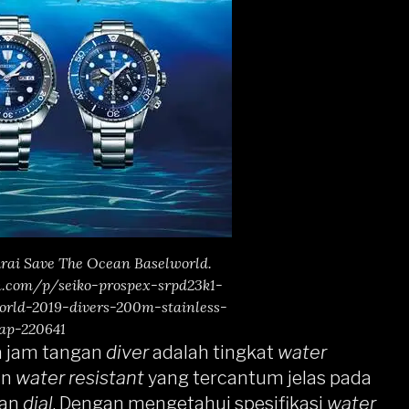
rai Save The Ocean Baselworld.
.com/p/seiko-prospex-srpd23k1-
rld-2019-divers-200m-stainless-
rap-220641
a jam tangan
diver
adalah tingkat
water
an
water resistant
yang tercantum jelas pada
ian
dial
. Dengan mengetahui spesifikasi
water