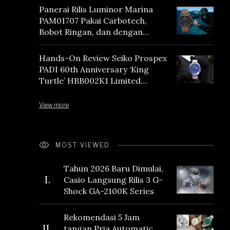
Panerai Rilis Luminor Marina
PAM01707 Pakai Carbotech,
Bobot Ringan, dan dengan
Vintage Vibes
Hands-On Review Seiko Prospex
PADI 60th Anniversary ‘King
Turtle’ HBB002K1 Limited
Edition
View more
MOST VIEWED
Tahun 2026 Baru Dimulai,
I.
Casio Langsung Rilis 3 G-
Shock GA-2100K Series
Rekomendasi 5 Jam
II.
tangan Pria Automatic