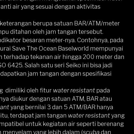
anti air yang sesuai dengan aktivitas
pat keterangan berupa satuan BAR/ATM/meter
pu ditahan oleh jam tangan tersebut.
ndikator besaran meter-nya. Contohnya, pada
rai Save The Ocean Baselworld
mempunyai
an terhadap tekanan air hingga 200 meter dan
6425. Salah satu seri Seiko ini bisa jadi
dapatkan jam tangan dengan spesifikasi
dimiliki oleh fitur
water resistant
pada
asanya diukur dengan satuan ATM, BAR atau
tant
yang bernilai 3 dan 5 ATM/BAR hanya
s itu, terdapat jam tangan
water resistant
yang
patibel untuk kegiatan air seperti berenang
n menyelam yang lebih dalam (
scuba
dan