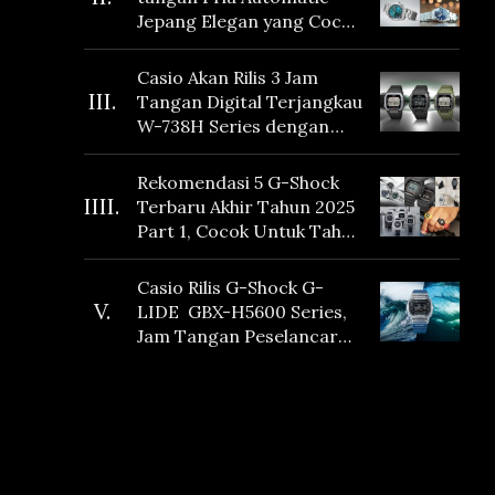
Jepang Elegan yang Cocok
Dikoleksi di 2026
Casio Akan Rilis 3 Jam
III.
Tangan Digital Terjangkau
W-738H Series dengan
Masa Baterai 10 Tahun
dan Fitur Vibration
Rekomendasi 5 G-Shock
IIII.
Terbaru Akhir Tahun 2025
Part 1, Cocok Untuk Tahun
Baru!
Casio Rilis G-Shock G-
V.
LIDE GBX-H5600 Series,
Jam Tangan Peselancar
yang dilengkapi Sensor
Heart Rate