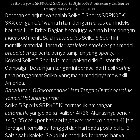
Seiko 5 Sports SRPK05K1 SKX Sports Style 55th Anniversary Customize
Campaign LIMITED EDITION.
Deretan selanjutnya adalah
Seiko 5 Sports SRPK05K1
SKX
dengan
dial
warna hitam dengan
hands
dan indeks
berlapis LumiBrite. Bagian
bezel
juga warna hitam dengan
indeks
60 menit. Salah satu
series
Seiko 5 Sport
ini
memiliki material utama dari
stainless steel
dengan model
bracelet strap
serta punya tampilan yang
sporty.
Koleksi Seiko 5 Sports ini merupakan edisi Customize
Campaign. Desain jam tangan ini berasal dari hasil
voting
para penggemar Seiko, yang mana modelnya mewakili
America.
Baca juga :
10 Rekomendasi Jam Tangan Outdoor untuk
Temani Petualanganmu
Seiko 5 Sports SRPK05K1
termasuk jam tangan
automatic
yang dibekali kaliber 4R36. Akurasinya sendiri
+45/-35 detik per hari serta
power reserve
hingga 41 jam.
Terdapat komplikasi tanggal dan hari pada posisi pukul 3.
Salah satu koleksi Seiko ini diproduksi terbatas, hanya