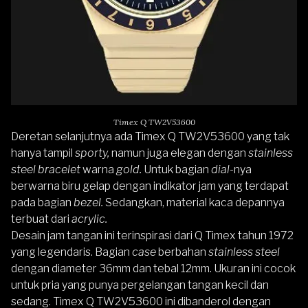
Timex Q TW2V53600
Deretan selanjutnya ada
Timex Q TW2V53600
yang tak
hanya tampil
sporty,
namun juga elegan dengan
stainless
steel bracelet
warna
gold.
Untuk bagian
dial
-nya
berwarna biru gelap dengan indikator jam yang terdapat
pada bagian
bezel.
Sedangkan, material kaca depannya
terbuat dari
acrylic.
Desain jam tangan ini terinspirasi dari
Q Timex
tahun 1972
yang legendaris. Bagian
case
berbahan
stainless steel
dengan diameter 36mm dan tebal 12mm. Ukuran ini cocok
untuk pria yang punya pergelangan tangan kecil dan
sedang.
Timex Q TW2V53600
ini dibanderol dengan