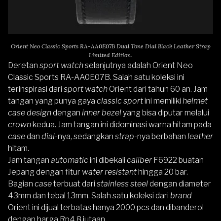
Orient Neo Classic Sports RA-AA0E07B Dual Tone Dial Black Leather Strap
Limited Edition.
Deretan
sport watch
selanjutnya adalah
Orient Neo
Classic Sports RA-AA0E07B
. Salah satu koleksi ini
terinspirasi dari
sport watch
Orient
dari tahun 60 an. Jam
tangan yang punya gaya
classic sport
ini memiliki
helmet
case design
dengan
inner bezel
yang bisa diputar melalui
crown
kedua. Jam tangan ini didominasi warna hitam pada
case
dan
dial
-nya, sedangkan
strap
-nya berbahan
leather
hitam.
Jam tangan
automatic
ini dibekali
caliber
F6922 buatan
Jepang dengan fitur
water resistant
hingga 20 bar.
Bagian
case
terbuat dari
stainless steel
dengan diameter
43mm dan tebal 13mm. Salah satu koleksi dari
brand
Orient ini dijual terbatas hanya 2000 pcs dan dibanderol
dengan harga Rp4,8 jutaan.