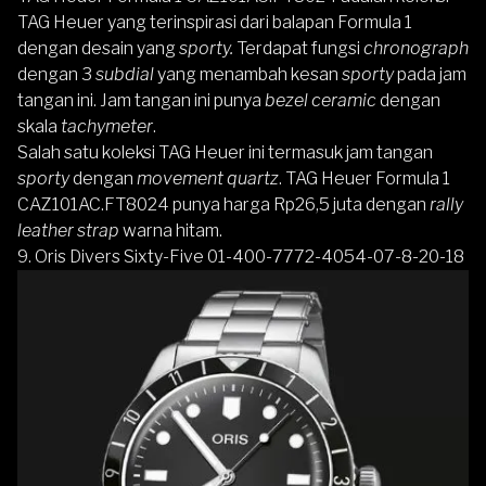
TAG Heuer yang terinspirasi dari balapan Formula 1
dengan desain yang
sporty.
Terdapat fungsi
chronograph
dengan 3
subdial
yang menambah kesan
sporty
pada jam
tangan ini. Jam tangan ini punya
bezel ceramic
dengan
skala
tachymeter
.
Salah satu koleksi TAG Heuer ini termasuk jam tangan
sporty
dengan
movement quartz
.
TAG Heuer
Formula 1
CAZ101AC.FT8024
punya harga Rp26,5 juta dengan
rally
leather strap
warna hitam.
9. Oris Divers Sixty-Five 01-400-7772-4054-07-8-20-18