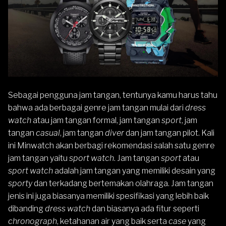
Sebagai pengguna jam tangan, tentunya kamu harus tahu
bahwa ada berbagai genre jam tangan mulai dari
dress
watch
atau jam tangan formal, jam tangan
sport
, jam
tangan
casual
, jam tangan
diver
dan jam tangan pilot. Kali
ini Minwatch akan berbagi rekomendasi salah satu genre
jam tangan yaitu
sport watch
. Jam tangan
sport
atau
sport watch
adalah jam tangan yang memiliki desain yang
sporty
dan terkadang bertemakan olahraga. Jam tangan
jenis ini juga biasanya memiliki spesifikasi yang lebih baik
dibanding
dress watch
dan biasanya ada fitur seperti
chronograph
, ketahanan air yang baik serta
case
yang