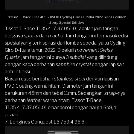
Tissot T-Race T135.417.37.051.01 Cycling Giro D-Italia 2022 Black Leather
Strap Special Edition.
Tissot T-Race T135.417.37.051.01
adalah jam tangan
bergaya
sporty
dan
macho
. Jam tangan ini termasuk edisi
spesial yang terinspirasi dari lomba sepeda, yaitu Cycling
Giro D-Italia tahun 2022. Dibekali
movement Swiss
Quartz
, jam tangan ini punya 3
subdial
yang dilindungi
dengan kaca berbahan
sapphire crystal
dengan lapisan
anti refleksi.
Bagian
case
berbahan
stainless steel
dengan lapisan
PVD Coating warna hitam. Diameter jam tangan ini
berukuran 45mm dan tebal 11mm. Sedangkan,
strap
-nya
berbahan
leather
warna hitam.
Tissot T-Race
T135.417.37.051.01
dibanderol dengan harga Rp8,4
jutaan.
7. Longines Conquest L3.759.4.96.6