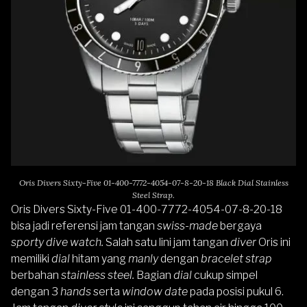
Oris Divers Sixty-Five 01-400-7772-4054-07-8-20-18 Black Dial Stainless
Steel Strap.
Oris Divers Sixty-Five 01-400-7772-4054-07-8-20-18
bisa jadi referensi jam tangan
swiss-made
bergaya
sporty dive watch.
Salah satu lini jam tangan
diver
Oris
ini
memiliki
dial
hitam yang
manly
dengan
bracelet strap
berbahan
stainless steel.
Bagian
dial
cukup simpel
dengan 3
hands
serta
window date
pada posisi pukul 6.