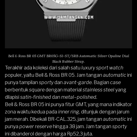
Bell & Ross BR 05 GMT BR05G-SI-ST/SRB Automatic Silver Opaline Dial
Black Rubber Strap.
Terakhir ada koleksi dari salah satu
luxury sport watch
populer, yaitu
Bell & Ross BR 05
.
Jam tangan
automatic
ini
punya tampilan
sporty
dan
avant-garde
. Bagian
case
berbentuk
square
dengan material
stainless steel
yang
dilapisi
satin-finished
dan
metal
–
polished.
Bell & Ross BR 05
ini punya fitur GMT, yang mana indikator
zona waktu kedua pada
inner ring
, ditunjuk dengan jarum
jam merah. Dibekali BR-CAL.325, jam tangan
automatic
ini
punya
power reserve
hingga 38 jam. Jam tangan
sporty
ini dibanderol dengan harga Rp52,3 juta.