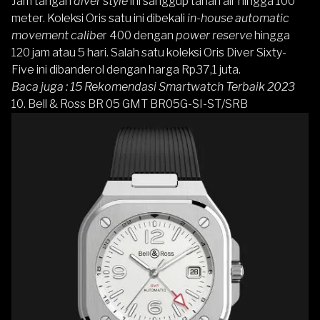
Jam tangan
diver style
ini sanggup tahan air hingga 100
meter. Koleksi Oris satu ini dibekali
in-house automatic
movement
calibe
r 400 dengan
power reserve
hingga
120 jam atau 5 hari. Salah satu koleksi Oris Diver Sixty-
Five ini dibanderol dengan harga Rp37,1 juta.
Baca juga :
15 Rekomendasi Smartwatch Terbaik 2023
10. Bell & Ross BR 05 GMT BR05G-SI-ST/SRB