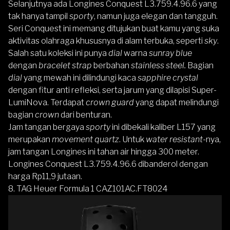
Selanjutnya ada
Longines Conquest L3.759.4.96.6
yang
tak hanya tampil
sporty
, namun juga elegan dan tangguh.
Seri Conquest ini memang ditujukan buat kamu yang suka
aktivitas olahraga khususnya di alam terbuka, seperti
sky
.
Salah satu koleksi ini punya
dial
warna
sunray blue
dengan
bracelet strap
berbahan
stainless steel.
Bagian
dial
yang mewah ini dilindungi kaca
sapphire crystal
dengan fitur anti refleksi, serta jarum yang dilapisi Super-
LumiNova. Terdapat
crown guard
yang dapat melindungi
bagian
crown
dari benturan.
Jam tangan bergaya
sporty
ini dibekali kaliber L157 yang
merupakan
movement quartz
. Untuk
water resistant
-nya,
jam tangan
Longines
ini tahan air hingga 300 meter.
Longines Conquest L3.759.4.96.6
dibanderol dengan
harga Rp11,9 jutaan.
8. TAG Heuer Formula 1 CAZ101AC.FT8024