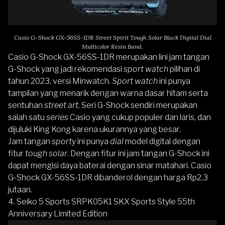
Casio G-Shock GX-56SS-1DR Street Spirit Tough Solar Black Digital Dial
Multicolor Resin Band.
Casio G-Shock GX-56SS-1DR
merupakan lini jam tangan
G-Shock yang jadi rekomendasi
sport watch
pilihan di
tahun 2023, versi Minwatch.
Sport watch
ini punya
tampilan yang menarik dengan warna dasar hitam serta
sentuhan
street art.
Seri
G-Shock
sendiri merupakan
salah satu
series
Casio yang cukup populer dan laris, dan
dijuluki King Kong karena ukurannya yang besar
.
Jam tangan
sporty
ini punya
dial
model digital dengan
fitur
tough solar
. Dengan fitur ini jam tangan G-Shock ini
dapat mengisi daya baterai dengan sinar matahari.
Casio
G-Shock GX-56SS-1DR
dibanderol dengan harga Rp2,3
jutaan.
4. Seiko 5 Sports SRPK05K1 SKX Sports Style 55th
Anniversary Limited Edition