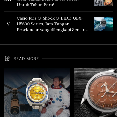
Untuk Tahun Baru!
Casio Rilis G-Shock G-LIDE GBX-
V.
H5600 Series, Jam Tangan
Peselancar yang dilengkapi Sensor
Heart Rate
READ MORE