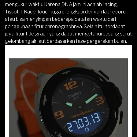
mengukur waktu. Karena DNA jam ini adalah racing,
Tissot T-Race Touch juga dilengkapi dengan lap record
atau bisa menyimpan beberapa catatan waktu dari
penggunaan fitur chronographnya. Selain itu, terdapat
juga fitur tide graph yang dapat mengetahui pasang surut
gelombang air laut berdasarkan fase pergerakan bulan.