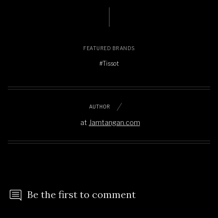
FEATURED BRANDS
#Tissot
AUTHOR
at
Jamtangan.com
Be the first to comment