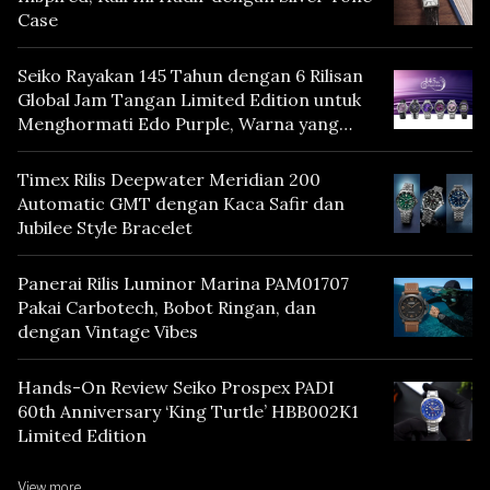
Case
Seiko Rayakan 145 Tahun dengan 6 Rilisan
Global Jam Tangan Limited Edition untuk
Menghormati Edo Purple, Warna yang
Mencerminkan Warisan Tokyo
Timex Rilis Deepwater Meridian 200
Automatic GMT dengan Kaca Safir dan
Jubilee Style Bracelet
Panerai Rilis Luminor Marina PAM01707
Pakai Carbotech, Bobot Ringan, dan
dengan Vintage Vibes
Hands-On Review Seiko Prospex PADI
60th Anniversary ‘King Turtle’ HBB002K1
Limited Edition
View more