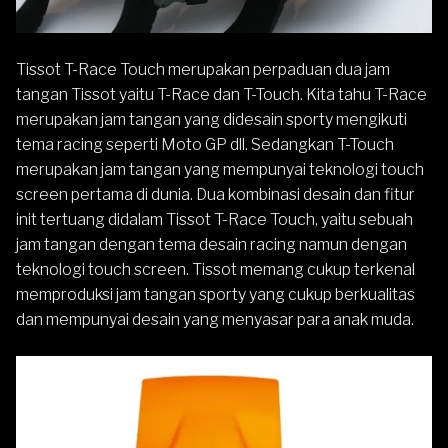
Tissot T-Race Touch merupakan perpaduan dua jam
tangan Tissot yaitu T-Race dan T-Touch. Kita tahu T-Race
merupakan jam tangan yang didesain sporty mengikuti
tema racing seperti Moto GP dll. Sedangkan T-Touch
merupakan jam tangan yang mempunyai teknologi touch
screen pertama di dunia. Dua kombinasi desain dan fitur
init tertuang didalam Tissot T-Race Touch, yaitu sebuah
jam tangan dengan tema desain racing namun dengan
teknologi touch screen. Tissot memang cukup terkenal
memproduksi jam tangan sporty yang cukup berkualitas
dan mempunyai desain yang menyasar para anak muda.