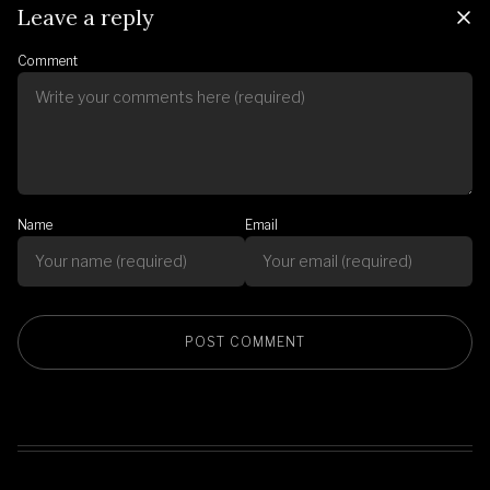
Leave a reply
Comment
Name
Email