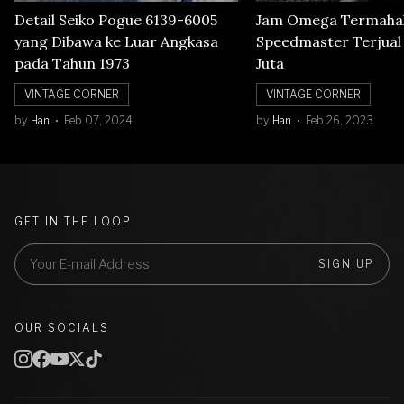
Detail Seiko Pogue 6139-6005
Jam Omega Termahal
yang Dibawa ke Luar Angkasa
Speedmaster Terjual S
pada Tahun 1973
Juta
VINTAGE CORNER
VINTAGE CORNER
by
Han
Feb 07, 2024
by
Han
Feb 26, 2023
GET IN THE LOOP
SIGN UP
OUR SOCIALS