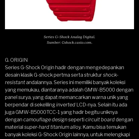
Series G-Shock Analog Digital.
Sumber: Gshock.casio.com.
G. ORIGIN
Series G-Shock Origin hadir dengan mengedepankan
desain klasik G-shock pertma serta struktur
shock-
resistant
andalannya. Series ini memiliki banyak koleksi
yang memukau, diantaranya adalah GMW-B5000 dengan
panel surya, yang dapat memancarkan warna unik yang
berpendar di sekeliling
inverted
LCD-nya. Selain itu ada
juga GMW-B5000TCC-1 yang hadir begitu uniknya
dengan
camouflage design
seperti
circuit board
dengan
material
super-hard titanium alloy.
Kamu bisa temukan
banyak koleksi G-Shock Origin lainnya, untuk melengkapi