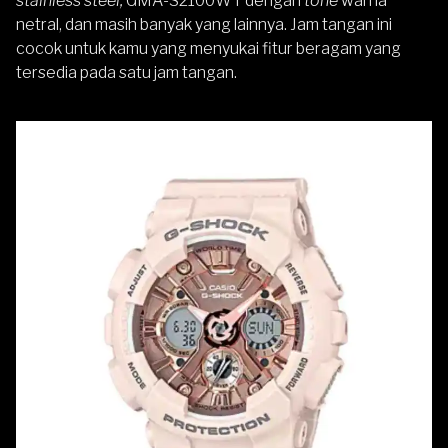
stainless steel,
GMA-S2100WT dengan
tone
warna
netral, dan masih banyak yang lainnya. Jam tangan ini
cocok untuk kamu yang menyukai fitur beragam yang
tersedia pada satu jam tangan.