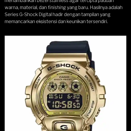
menambahkan
bezel stainless
agar tercipta paduan
warna, material, dan
finishing
yang baru. Hasilnya adalah
Series G-Shock Digital hadir dengan tampilan yang
memancarkan eksistensi dan keunikan tersendiri.