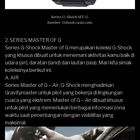
Series G-Shock MT-G.
Sumber: Gshock.casio.com.
2. SERIES MASTER OF G
Series G-Shock Master of G merupakan koleksi G-Shock
yang khusus dibuat untuk menemani aktivitas kamu baik di
udara (
air
), daratan (
land
) dan lautan (
sea
). Mari kita simak
koleksinya berikut ini.
A. AIR
Series
Master of G –
Air
, G-Shock menghadirkan
Gravitymaster untuk pilot yang bekerja di lingkungan
cuaca yang ekstrem. Master of G –
Air
dibuat khusus
untuk pilot yang memerlukan berbagai informasi zona
waktu saat penerbangan dengan visibilitas yang
maksimal.