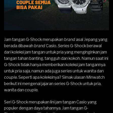
Jam tangan G-Shock merupakan
brand
asal Jepang yang
berada dibawah
brand
Casio.
Series
G-Shock berawal
dari koleksi jam tangan untuk pria yang menginginkan jam
tangan tahan banting, tangguh dan kokoh. Namun saat ini
G-Shock tidak hanya memberikan koleksi jam tangannya
untuk pria saja, namun ada juga
series
untuk wanita dan
couple.
Seperti apa koleksinya? Simak ulasan Minwatch
berikut ini mengenai jajaran
series
G-Shock untuk pria,
wanita dan
couple.
Seri
G-Shock
merupakan lini jam tangan Casio yang
populer dengan daya tahannya. Jam tangan G-