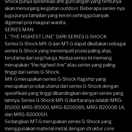
Shock punya spesifikasi anti guncangan yang tentunya
akan menunjang kegiatan
outdoor.
Beberapa
series
-nya
juga punya tampilan yang keren sehingga banyak
digemari pria maupun wanita.
SERIES MAN
1. “THE HIGHEST LINE” DARI SERIES G-SHOCK
Series G-Shock MR-G dan MT-G dapat dikatakan sebagai
series G-Shock yang menempati posisi paling atas,
terutama dari segi harga. Kedua series ini memang
merupakan
“the highest line”
atau
series
yang paling
tinggi dari
series
G-Shock.
MR-G merupakan series G-Shock
flagship
yang
merupakan produk utama dari
series
G-Shock dengan
spesifikasi yang tinggi dibandingkan dengan
series
yang
lainnya. Series G-Shock MR-G diantaranya adalah MRG-
B5000, MRG-B5000, MRG-B2000BS, MRG-B2000B-1A,
dan MRG-B2000SH.
Sedangkan MT-G merupakan
series
G-Shock yang
menggunakan material metal, dengan struktur
core