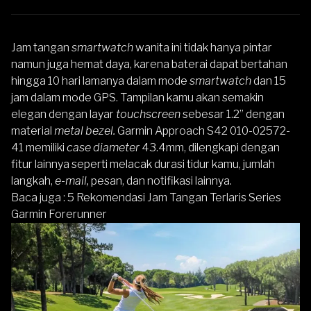
Jam tangan
smartwatch
wanita ini tidak hanya pintar
namun juga hemat daya, karena baterai dapat bertahan
hingga 10 hari lamanya dalam mode
smartwatch
dan 15
jam dalam mode GPS. Tampilan kamu akan semakin
elegan dengan layar
touchscreen
sebesar 1.2” dengan
material
metal bezel.
Garmin Approach S42 010-02572-
41 memiliki
case diameter
43.4mm, dilengkapi dengan
fitur lainnya seperti melacak durasi tidur kamu, jumlah
langkah,
e-mail,
pesan, dan notifikasi lainnya.
Baca juga :
5 Rekomendasi Jam Tangan Terlaris Series
Garmin Forerunner