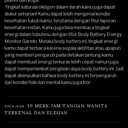
pilates dan yoga.
Tingkat saturasi oksigen dalam darah kamu juga dapat
diukur seharian! Kamu dapat lebih mengenal kondisi
kesehatan tubuh kamu, terutama dengan fitur laporan
kesehatan instan. Kamu juga bisa membaca tingkat
energi dalam tubuhmu dengan fitur
Body Battery Energy
Monitor Garmin.
Melalui
body battery
ini, tingkat energi
kamu dapat terbaca karena segala aktifitas atau apapun
yang memberi pengaruh pada detakan jantung kamu,
dapat membuat energi terkuras lebih cepat namun juga
dapat memperlambat pengisian daya
body battery
ini. Jadi
dapat disimpulkan bahwa
body battery
ini terpengaruh
dari kondisi fisik dan mental kamu juga lho!
10 MERK JAM TANGAN WANITA 
BACA JUGA : 
TERKENAL DAN ELEGAN