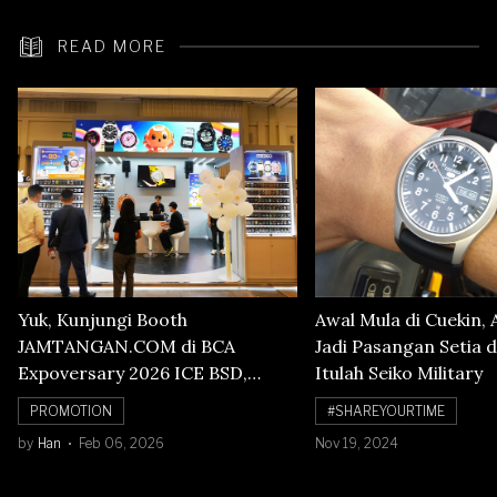
READ MORE
Yuk, Kunjungi Booth
Awal Mula di Cuekin, 
JAMTANGAN.COM di BCA
Jadi Pasangan Setia d
Expoversary 2026 ICE BSD,
Itulah Seiko Military
Banyak Diskon Jam Tangan,
PROMOTION
#SHAREYOURTIME
Cuma Sampai 8 Februari!
by
Han
Feb 06, 2026
Nov 19, 2024