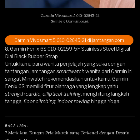
Garmin Vivosmart 5 010-02645-21.
Sumber: Garmin.co.id.
Garmin Vivosmart 5 010-02645-21
di jamtangan.com
8. Garmin Fenix 6S 010-02159-5F Stainless Steel Digital
Dial Black Rubber Strap
Untuk kamu para wanita penjelajah yang suka dengan
tantangan, jam tangan
smartwatch
wanita dari Garmin ini
sangat Minwatch rekomendasikan untuk kamu.
Garmin
Fenix 6S
memiliki fitur olahraga yang lengkap yaitu
strength cardio, elliptical training,
menghitung langkah
tangga,
floor climbing, indoor rowing
hingga Yoga.
BACA JUGA : 
7 Merk Jam Tangan Pria Murah yang Terkenal dengan Desain 