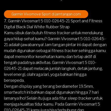
Garmin Vivomove Sport
di jamtangan.com
7. Garmin Vivosmart 5 010-02645-21 Sport and Fitness
Digital Black Dial White Rubber Strap
Kamu sibuk dan butuh
fitness tracker
untuk mendukung
gaya hidup sehat kamu?
Garmin Vivosmart 5 010-02645-
21
adalah jawabannya! Jam tangan pintar ini dapat dengan
mudah digunakan sebagai
fitness tracker
sehingga kamu
dapat memonitor kesehatan kamu dan tetap aktif di
tengah padatnya aktivitas. Garmin Vivosmart 5 010-
02645-21 dapat melacak jumlah langkah, detak jantung,
level energi, olahraga lari, yoga bahkan hingga
bersepeda.
Dengan
display
yang terang berdiameter 19.5mm,
smartwatch
ini bahkan dapat digunakan hingga 7 hari
lamanya lho! Selain itu juga ada fitur
sleep tracker
untuk
menjaga kualitas tidur kamu. Pada Garmin Vivosmart 5
010-02645-21 kamu juga bisa terhubung dan