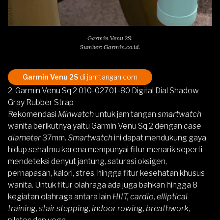
Garmin Venu 2S.
Sumber: Garmin.co.id.
Garmin Venu 2S
di jamtangan.com
2. Garmin Venu Sq 2 010-02701-80 Digital Dial Shadow
Gray Rubber Strap
Rekomendasi
Minwatch
untuk jam tangan
smartwatch
wanita berikutnya yaitu
Garmin Venu Sq 2
dengan
case
diameter
37mm
.
Smartwatch
ini dapat mendukung gaya
hidup sehatmu karena mempunyai fitur menarik seperti
mendeteksi denyut jantung, saturasi oksigen,
pernapasan, kalori, stres, hingga fitur kesehatan khusus
wanita. Untuk fitur olahraga ada juga bahkan hingga 8
kegiatan olahraga antara lain
HIIT, cardio, elliptical
training, stair stepping, indoor rowing, breathwork
,