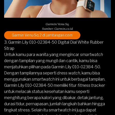
Garmin Venu Sq.
Sumber: Garmin.co.id
Garmin Venu Sq 2
di jamtangan.com
3. Garmin Lily 010-02384-50 Digital Dial White Rubber
Strap
Untuk kamu para wanita yang mengincar
smartwatch
dengan tampilan yang mungil dan cantik, kamu bisa
menjatuhkan pilihan pada
Garmin Lily 010-02384-50.
Dengan tampilannya seperti
dress watch
, kamu bisa
menggunakan
smartwatch
ini untuk berbagai tampilan.
Garmin Lily 010-02384-50 memiliki fitur
fitness tracker
untuk melacak status kesehatan kamu seperti
menghitung berapa kalori yang dibakar, detak jantung,
durasi tidur, pernapasan, jumlah langkah bahkan hingga
tingkat stress. Selain itu smartwatch ini juga dapat