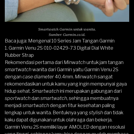
Smartwatch Garmin untuk wanita.
Sumber: Garmin.co.id.
Baca juga:
Mengenal 10 Series Jam Tangan Garmin
1. Garmin Venu 2S 010-02429-73 Digital Dial White
Rubber Strap
Rekomendasi pertama dari
Minwatch
untuk jam tangan
smartwatch
wanita dari Garmin yaitu
Garmin Venu 2S
dengan
case diameter
40.4mm.
Minwatch
sangat
rekomendasikan untuk kamu yang ingin mempunyai gaya
hidup sehat.
Smartwatch
ini merupakan gabungan dari
sportwatch
dan
smartwatch
, sehingga membuatnya
menjadi
smartwatch
dengan fitur kesehatan paling
lengkap
untuk wanita. Bentuknya yang
stylish
dan tidak
kaku dapat digunakan untuk olahraga dan bekerja.
Garmin Venu 2S
memiliki layar AMOLED dengan resolusi