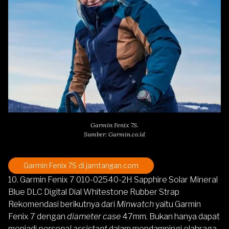
Garmin Fenix 7S.
Sumber: Garmin.co.id
Garmin Fenix 7S
di jamtangan.com
10. Garmin Fenix 7 010-02540-2H Sapphire Solar Mineral
Blue DLC Digital Dial Whitestone Rubber Strap
Rekomendasi berikutnya dari
Minwatch
yaitu
Garmin
Fenix 7
dengan
diameter case
47mm.
Bukan hanya dapat
menjadi
personal assistant
dalam mendampingi olahraga