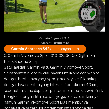
Garmin Approach S42.
Sumber: Garmin.co.id.
Garmin Approach S42
di jamtangan.com
6. Garmin Vivomove Sport 010-02566-50 Digital Dial
Black Silicone Strap
Satu lagi dari Garmin, yaitu
Garmin Vivomove Sport.
Smartwatch
ini cocok digunakan untuk pria dan wanita
dengan bentuknya yang
sporty
dan stylish
. Dilengkapi
dengan layar sentuh yang interaktif berukuran 40mm,
kesehatan kamu dapat terpantau melalui
smartwatch
ini.
Lengkap dengan fitur
cardio,
yoga, pilates dan lainnya
namun, Garmin Vivomove Sport juga mempunyai
notifikasi yang terhubung dengan
smartphone
dan