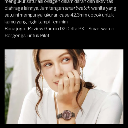
mengukur saturasi oksigen dalam darah dan aktivitas
olahraga lainnya. Jam tangan
smartwatch
wanita yang
satu ini mempunyai ukuran
case
42.3mm cocok untuk
kamu yang ingin tampil feminim.
Baca juga :
Review Garmin D2 Delta PX – Smartwatch
Bergengsi untuk Pilot