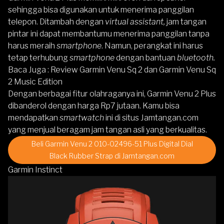
sehingga bisa digunakan untuk menerima panggilan
telepon. Ditambah dengan
virtual assistant,
jam tangan
pintar ini dapat membantumu menerima panggilan tanpa
harus meraih
smartphone
. Namun, perangkat ini harus
tetap terhubung
smartphone
dengan bantuan
bluetooth.
Baca Juga :
Review Garmin Venu Sq 2 dan Garmin Venu Sq
2 Music Edition
Dengan berbagai fitur olahraganya ini,
Garmin Venu 2 Plus
dibanderol dengan harga Rp7 jutaan. Kamu bisa
mendapatkan
smartwatch
ini di situs Jamtangan.com
yang menjual beragam jam tangan asli yang berkualitas.
Beli Garmin Venu 2 010-02496-51 Plus Digital Dial
Black Rubber Strap di Jamtangan.com
Garmin Instinct