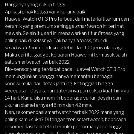
Harganya yang cukup tinggi
Aplikasi pihak ketiga yang kurang baik
Huawei Watch GT 3 Pro
terbuat dari material titanium dan
keramik yang premium sehingga
smartwatch
ini terlihat
mewah. Selain itu, seri ini menawarkan fitur
fitness
yang
paling baik di kelasnya. Tak hanya
fitness,
fitur di
smartwatch
ini mendukung lebih dari 100 jenis olahraga.
Maka dari itu, gadget
keluaran Huawei ini termasuk salah
satu smartwatch terbaik 2022.
Bio-sensor yang terdapat pada
Huawei Watch GT 3 Pro
memungkinkan penggunanya memantau berbagai
kondisi, mulai dari detak jantung, ketinggian hingga
kecepatan. Daya tahan baterainya pun cukup kuat, hingga
14 hari. Kamu bisa memilih beberapa varian desain dan
ukuran diameternya (46 mm dan 42 mm).
Nah, rekomendasi smartwatch terbaik 2022 mana yang
paling kamu suka? Di tengah tren
smartwatch
, beberapa
rekomendasi tadi telah terbukti performanya sehingga
banyak peminatnya. Pastikan kalau kamu mendapatkan