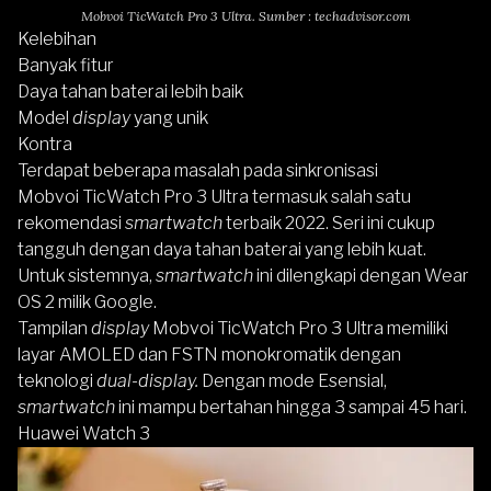
Mobvoi TicWatch Pro 3 Ultra. Sumber : techadvisor.com
Kelebihan
Banyak fitur
Daya tahan baterai lebih baik
Model
display
yang unik
Kontra
Terdapat beberapa masalah pada sinkronisasi
Mobvoi TicWatch Pro 3 Ultra
termasuk salah satu
rekomendasi
smartwatch
terbaik 2022. Seri
ini cukup
tangguh dengan daya tahan baterai yang lebih kuat.
Untuk sistemnya,
smartwatch
ini dilengkapi dengan Wear
OS 2 milik Google.
Tampilan
display
Mobvoi TicWatch Pro 3 Ultra
memiliki
layar AMOLED dan FSTN monokromatik dengan
teknologi
dual-display.
Dengan mode Esensial,
smartwatch
ini mampu bertahan hingga 3 sampai 45 hari.
Huawei Watch 3