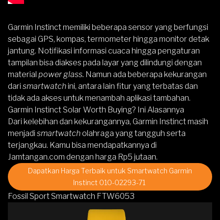
Garmin Instinct
memiliki beberapa sensor yang berfungsi
sebagai GPS, kompas, termometer hingga monitor detak
jantung. Notifikasi informasi cuaca hingga pengaturan
tampilan bisa diakses pada layar yang dilindungi dengan
material
power glass.
Namun ada beberapa kekurangan
dari
smartwatch
ini, antara lain fitur yang terbatas dan
tidak ada akses untuk menambah aplikasi tambahan.
Garmin Instinct Solar Worth Buying? Ini Alasannya
Dari kelebihan dan kekurangannya,
Garmin Instinct
masih
menjadi
smartwatch
olahraga yang tangguh serta
terjangkau. Kamu bisa mendapatkannya di
Jamtangan.com dengan harga Rp5 jutaan.
Dapatkan Harga Terbaik untuk Smartwatch Garmin
Instinct 010-02293-71
Fossil Sport Smartwatch FTW6053