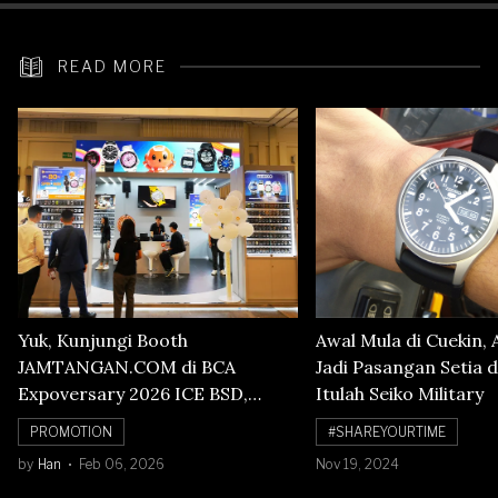
READ MORE
Yuk, Kunjungi Booth
Awal Mula di Cuekin, 
JAMTANGAN.COM di BCA
Jadi Pasangan Setia d
Expoversary 2026 ICE BSD,
Itulah Seiko Military
Banyak Diskon Jam Tangan,
PROMOTION
#SHAREYOURTIME
Cuma Sampai 8 Februari!
by
Han
Feb 06, 2026
Nov 19, 2024