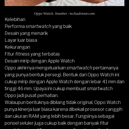
Oppo Watch. Sumber : techadvisor.com
Kelebihan
Performa
smartwatch
yang baik
Desain yang menarik
Layar luar biasa
Kekurangan
Fitur
fitness
yang terbatas
Desain mirip dengan Apple Watch
Oppo akhirnya mengeluarkan
smartwatch
pertamanya
yang punya bentuk persegi. Bentuk dari
Oppo Watch
ini
cukup mirip dengan
Apple Watch
dengan lebar 41 mm dan
tinggi 46 mm. Upaya ini cukup membuat
smartwatch
Oppo jadi pusat perhatian.
Walaupun bentuknya dibilang tidak original,
Oppo Watch
punya kinerja luar biasa karena dibekali prosesor canggih
dan ukuran RAM yang lebih besar. Fungsinya sebagai
ponsel seluler juga cukup baik dengan banyak fitur