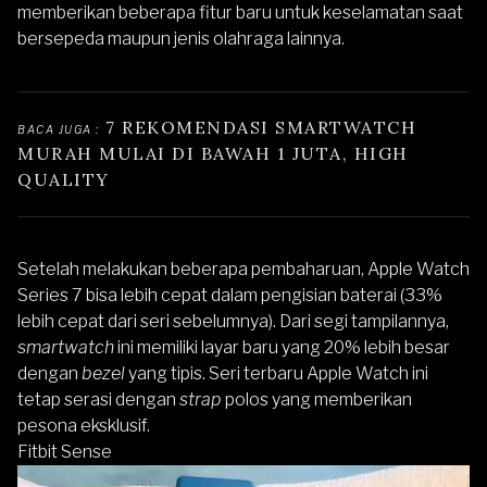
memberikan beberapa fitur baru untuk keselamatan saat
bersepeda maupun jenis olahraga lainnya.
 7 REKOMENDASI SMARTWATCH 
BACA JUGA :
MURAH MULAI DI BAWAH 1 JUTA, HIGH 
QUALITY
Setelah melakukan beberapa pembaharuan,
Apple Watch
Series 7
bisa lebih cepat dalam pengisian baterai (33%
lebih cepat dari seri sebelumnya). Dari segi tampilannya,
smartwatch
ini memiliki layar baru yang 20% lebih besar
dengan
bezel
yang tipis. Seri terbaru
Apple Watch
ini
tetap serasi dengan
strap
polos yang memberikan
pesona eksklusif.
Fitbit Sense