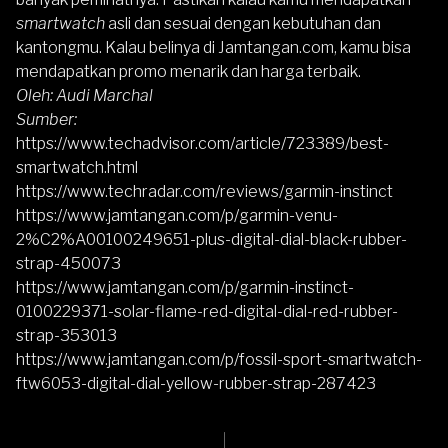
smartwatch
asli dan sesuai dengan kebutuhan dan
kantongmu. Kalau belinya di Jamtangan.com, kamu bisa
mendapatkan promo menarik dan harga terbaik.
Oleh: Audi Marchal
Sumber:
https://www.techadvisor.com/article/723389/best-
smartwatch.html
https://www.techradar.com/reviews/garmin-instinct
https://www.jamtangan.com/p/garmin-venu-
2%C2%A00100249651-plus-digital-dial-black-rubber-
strap-450073
https://www.jamtangan.com/p/garmin-instinct-
0100229371-solar-flame-red-digital-dial-red-rubber-
strap-353013
https://www.jamtangan.com/p/fossil-sport-smartwatch-
ftw6053-digital-dial-yellow-rubber-strap-287423