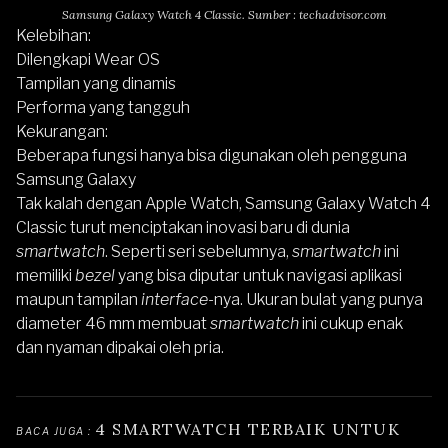
Samsung Galaxy Watch 4 Classic. Sumber : techadvisor.com
Kelebihan:
Dilengkapi Wear OS
Tampilan yang dinamis
Performa yang tangguh
Kekurangan:
Beberapa fungsi hanya bisa digunakan oleh pengguna
Samsung Galaxy
Tak kalah dengan
Apple Watch
,
Samsung Galaxy Watch 4
Classic
turut menciptakan inovasi baru di dunia
smartwatch
. Seperti seri sebelumnya,
smartwatch
ini
memiliki
bezel
yang bisa diputar untuk navigasi aplikasi
maupun tampilan
interface
-nya. Ukuran bulat yang punya
diameter 46 mm membuat
smartwatch
ini cukup enak
dan nyaman dipakai oleh pria.
4 SMARTWATCH TERBAIK UNTUK 
BACA JUGA : 