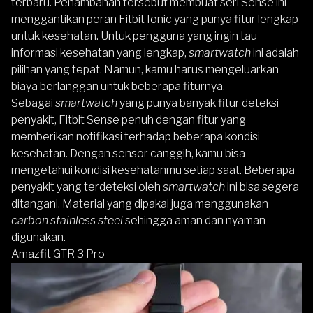
terbaru. Penambahan tersebut membuat seri Sense ini
menggantikan peran
Fitbit Ionic
yang punya fitur lengkap
untuk kesehatan. Untuk pengguna yang ingin tau
informasi kesehatan yang lengkap,
smartwatch
ini adalah
pilihan yang tepat. Namun, kamu harus mengeluarkan
biaya berlanggan untuk beberapa fiturnya.
Sebagai
smartwatch
yang punya banyak fitur deteksi
penyakit,
Fitbit Sense
penuh dengan fitur yang
memberikan notifikasi terhadap beberapa kondisi
kesehatan. Dengan sensor canggih, kamu bisa
mengetahui kondisi kesehatanmu setiap saat. Beberapa
penyakit yang terdeteksi oleh
smartwatch
ini bisa segera
ditangani. Material yang dipakai juga menggunakan
carbon stainless steel
sehingga aman dan nyaman
digunakan.
Amazfit GTR 3 Pro