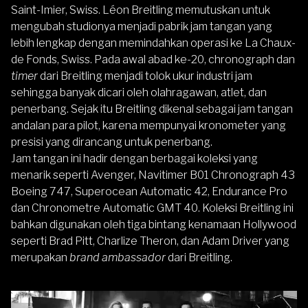
Saint-Imier, Swiss. Léon Breitling memutuskan untuk
mengubah studionya menjadi pabrik jam tangan yang
lebih lengkap dengan memindahkan operasi ke La Chaux-
de Fonds, Swiss. Pada awal abad ke-20,
chronograph
dan
timer
dari Breitling menjadi tolok ukur industri jam
sehingga banyak dicari oleh olahragawan, atlet, dan
penerbang. Sejak itu Breitling dikenal sebagai jam tangan
andalan para pilot, karena mempunyai kronometer yang
presisi yang dirancang untuk penerbang.
Jam tangan ini hadir dengan berbagai koleksi yang
menarik seperti Avenger, Navitimer B01 Chronograph 43
Boeing 747, Superocean Automatic 42, Endurance Pro
dan Chronometre Automatic GMT 40. Koleksi Breitling ini
bahkan digunakan oleh tiga bintang kenamaan Hollywood
seperti
Brad Pitt, Charlize Theron,
dan
Adam Driver
yang
merupakan
brand ambassador
dari Breitling.