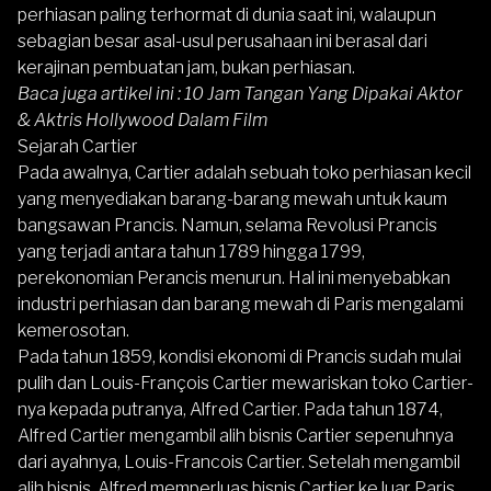
perhiasan paling terhormat di dunia saat ini, walaupun
sebagian besar asal-usul perusahaan ini berasal dari
kerajinan pembuatan jam, bukan perhiasan.
Baca juga artikel ini :
10 Jam Tangan Yang Dipakai Aktor
& Aktris Hollywood Dalam Film
Sejarah Cartier
Pada awalnya,
Cartier
adalah sebuah toko perhiasan kecil
yang menyediakan barang-barang mewah untuk kaum
bangsawan Prancis. Namun, selama Revolusi Prancis
yang terjadi antara tahun 1789 hingga 1799,
perekonomian Perancis menurun. Hal ini menyebabkan
industri perhiasan dan barang mewah di Paris mengalami
kemerosotan.
Pada tahun 1859, kondisi ekonomi di Prancis sudah mulai
pulih dan Louis-François Cartier mewariskan toko Cartier-
nya kepada putranya, Alfred Cartier. Pada tahun 1874,
Alfred Cartier mengambil alih bisnis Cartier sepenuhnya
dari ayahnya, Louis-Francois Cartier. Setelah mengambil
alih bisnis, Alfred memperluas bisnis Cartier ke luar Paris