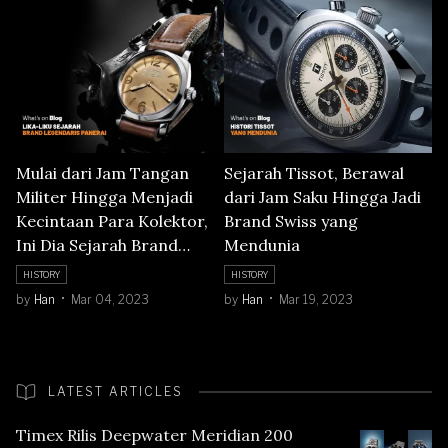
Mulai dari Jam Tangan
Sejarah Tissot, Berawal
Militer Hingga Menjadi
dari Jam Saku Hingga Jadi
Kecintaan Para Kolektor,
Brand Swiss yang
Ini Dia Sejarah Brand
Mendunia
Panerai yang Legendaris
HISTORY
HISTORY
by
Han
Mar 04, 2023
by
Han
Mar 19, 2023
LATEST ARTICLES
Timex Rilis Deepwater Meridian 200