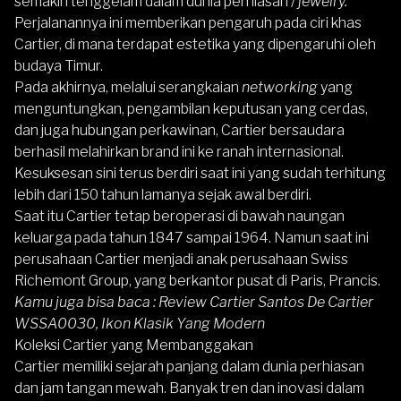
semakin tenggelam dalam dunia perhiasan /
jewelry.
Perjalanannya ini memberikan pengaruh pada ciri khas
Cartier, di mana terdapat estetika yang dipengaruhi oleh
budaya Timur.
Pada akhirnya, melalui serangkaian
networking
yang
menguntungkan, pengambilan keputusan yang cerdas,
dan juga hubungan perkawinan, Cartier bersaudara
berhasil melahirkan brand ini ke ranah internasional.
Kesuksesan sini terus berdiri saat ini yang sudah terhitung
lebih dari 150 tahun lamanya sejak awal berdiri.
Saat itu Cartier tetap beroperasi di bawah naungan
keluarga pada tahun 1847 sampai 1964. Namun saat ini
perusahaan Cartier menjadi anak perusahaan Swiss
Richemont Group, yang berkantor pusat di Paris, Prancis.
Kamu juga bisa baca :
Review Cartier Santos De Cartier
WSSA0030, Ikon Klasik Yang Modern
Koleksi Cartier yang Membanggakan
Cartier memiliki sejarah panjang dalam dunia perhiasan
dan jam tangan mewah. Banyak tren dan inovasi dalam