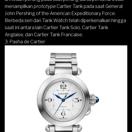
menampilkan
prototype
Cartier Tank pada saat General
John Pershing of the American Expeditionary Force.
Berbeda seri dari Tank Watch telah diperkenalkan hingga
saat ini antara lain Cartier Tank Solo, Cartier Tank
Anglaise, dan Cartier Tank Francaise.
3. Pasha de Cartier