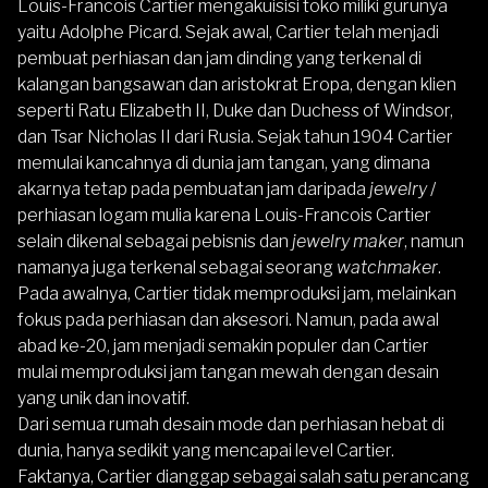
Louis-Francois Cartier mengakuisisi toko miliki gurunya
yaitu Adolphe Picard. Sejak awal, Cartier telah menjadi
pembuat perhiasan dan jam dinding yang terkenal di
kalangan bangsawan dan aristokrat Eropa, dengan klien
seperti Ratu Elizabeth II, Duke dan Duchess of Windsor,
dan Tsar Nicholas II dari Rusia. Sejak tahun 1904 Cartier
memulai kancahnya di dunia jam tangan, yang dimana
akarnya tetap pada pembuatan jam daripada
jewelry
/
perhiasan logam mulia karena Louis-Francois Cartier
selain dikenal sebagai pebisnis dan
jewelry maker
, namun
namanya juga terkenal sebagai seorang
watchmaker
.
Pada awalnya, Cartier tidak memproduksi jam, melainkan
fokus pada perhiasan dan aksesori. Namun, pada awal
abad ke-20, jam menjadi semakin populer dan Cartier
mulai memproduksi jam tangan mewah dengan desain
yang unik dan inovatif.
Dari semua rumah desain mode dan perhiasan hebat di
dunia, hanya sedikit yang mencapai level Cartier.
Faktanya, Cartier dianggap sebagai salah satu perancang