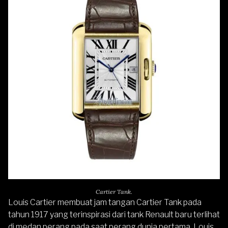
Cartier Tank.
Louis Cartier membuat jam tangan
Cartier Tank
pada
tahun 1917 yang terinspirasi dari tank Renault baru terlihat
di medan perang pada saat perang dunia pertama. Louis