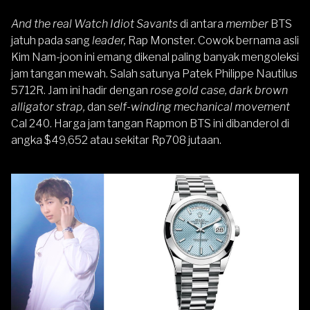
And the real Watch Idiot Savants
di antara
member
BTS
jatuh pada sang
leader,
Rap Monster. Cowok bernama asli
Kim Nam-joon ini emang dikenal paling banyak mengoleksi
jam tangan mewah. Salah satunya Patek Philippe Nautilus
5712R. Jam ini hadir dengan
rose gold case, dark brown
alligator strap,
dan
self-winding mechanical movement
Cal 240. Harga jam tangan Rapmon BTS ini dibanderol di
angka $49,652 atau sekitar Rp708 jutaan.