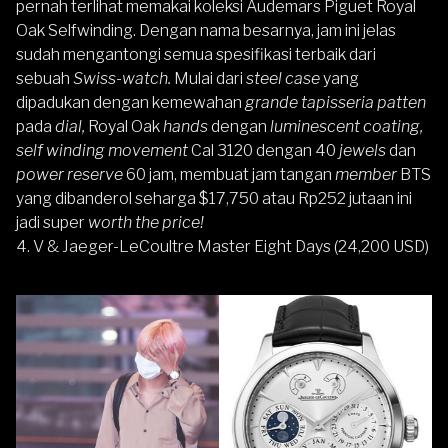
pernah terlihat memakai koleksi Audemars Piguet Royal
Oak Selfwinding. Dengan nama besarnya, jam ini jelas
sudah mengantongi semua spesifikasi terbaik dari
sebuah
Swiss-watch.
Mulai dari
steel case
yang
dipadukan dengan kemewahan
grande tapisseria patten
pada
dial,
Royal Oak
hands
dengan
luminescent coating,
self winding movement
Cal 3120 dengan 40
jewels
dan
power reserve
60 jam, membuat jam tangan
member
BTS
yang dibanderol seharga $17,750 atau Rp252 jutaan ini
jadi super
worth the price!
4. V & Jaeger-LeCoultre Master Eight Days (24,200 USD)