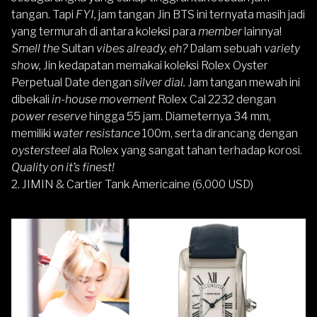
tangan. Tapi
FYI,
jam tangan Jin BTS ini ternyata masih jadi
yang termurah di antara koleksi para
member
lainnya!
Smell the
Sultan
vibes already, eh?
Dalam sebuah
variety
show,
Jin kedapatan memakai koleksi Rolex Oyster
Perpetual Date dengan
silver dial.
Jam tangan mewah ini
dibekali
in-house movement
Rolex Cal 2232 dengan
power reserve
hingga 55 jam. Diameternya 34 mm,
memiliki
water resistance
100m, serta dirancang dengan
oystersteel
ala Rolex yang sangat tahan terhadap korosi.
Quality on it’s finest!
2. JIMIN & Cartier Tank Americaine (6,000 USD)