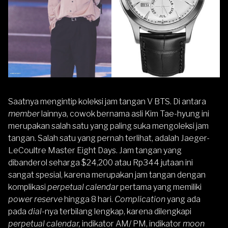
Saatnya mengintip koleksi jam tangan V BTS. Di antara
member
lainnya, cowok bernama asli Kim Tae-hyung ini
merupakan salah satu yang paling suka mengoleksi jam
tangan. Salah satu yang pernah terlihat, adalah Jaeger-
LeCoultre Master Eight Days. Jam tangan yang
dibanderol seharga $24,200 atau Rp344 jutaan ini
sangat spesial, karena merupakan jam tangan dengan
komplikasi
perpetual calendar
pertama yang memiliki
power reserve
hingga 8 hari.
Complication
yang ada
pada
dial-
nya terbilang lengkap, karena dilengkapi
perpetual calendar,
indikator AM/ PM, indikator
moon