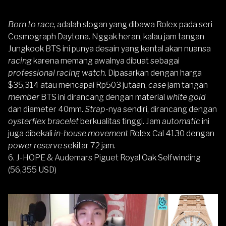
Born to race,
adalah slogan yang dibawa Rolex pada seri
Cosmograph Daytona. Nggak heran, kalau jam tangan
Jungkook BTS ini punya desain yang kental akan nuansa
racing
karena memang awalnya dibuat sebagai
professional racing watch.
Dipasarkan dengan harga
$35,314 atau mencapai Rp503 jutaan,
case
jam tangan
member
BTS ini dirancang dengan material
white gold
dan diameter 40mm.
Strap-
nya sendiri, dirancang dengan
oysterflex bracelet
berkualitas tinggi. Jam
automatic
ini
juga dibekali
in-house movement
Rolex Cal 4130 dengan
power reserve
sekitar 72 jam.
6. J-HOPE & Audemars Piguet Royal Oak Selfwinding
(56,355 USD)