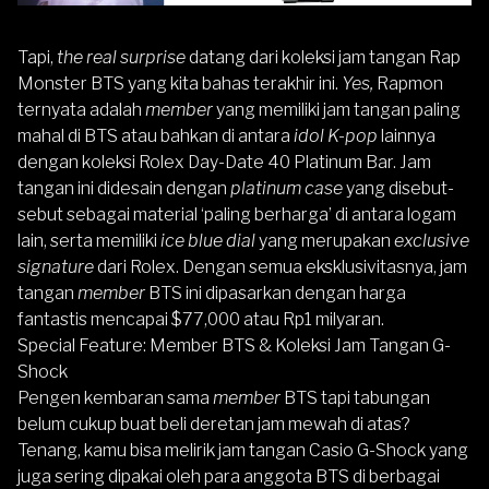
Tapi,
the real surprise
datang dari koleksi jam tangan Rap
Monster BTS yang kita bahas terakhir ini.
Yes,
Rapmon
ternyata adalah
member
yang memiliki jam tangan paling
mahal di BTS atau bahkan di antara
idol K-pop
lainnya
dengan koleksi Rolex Day-Date 40 Platinum Bar. Jam
tangan ini didesain dengan
platinum case
yang disebut-
sebut sebagai material ‘paling berharga’ di antara logam
lain, serta memiliki
ice blue dial
yang merupakan
exclusive
signature
dari Rolex. Dengan semua eksklusivitasnya, jam
tangan
member
BTS ini dipasarkan dengan harga
fantastis mencapai $77,000 atau Rp1 milyaran.
Special Feature: Member BTS & Koleksi Jam Tangan G-
Shock
Pengen kembaran sama
member
BTS tapi tabungan
belum cukup buat beli deretan jam mewah di atas?
Tenang, kamu bisa melirik
jam tangan Casio G-Shock
yang
juga sering dipakai oleh para anggota BTS di berbagai