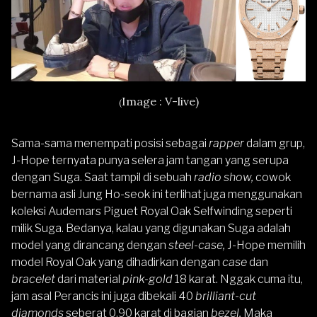
Image : V-live)
(
Sama-sama menempati posisi sebagai
rapper
dalam grup,
J-Hope ternyata punya selera jam tangan yang serupa
dengan Suga. Saat tampil di sebuah
radio show,
cowok
bernama asli Jung Ho-seok ini terlihat juga menggunakan
koleksi Audemars Piguet Royal Oak Selfwinding seperti
milik Suga. Bedanya, kalau yang digunakan Suga adalah
model yang dirancang dengan
steel-case,
J-Hope memilih
model Royal Oak yang dihadirkan dengan
case
dan
bracelet
dari material
pink-gold
18 karat. Nggak cuma itu,
jam asal Perancis ini juga dibekali 40
brilliant-cut
diamonds
seberat 0,90 karat di bagian
bezel.
Maka