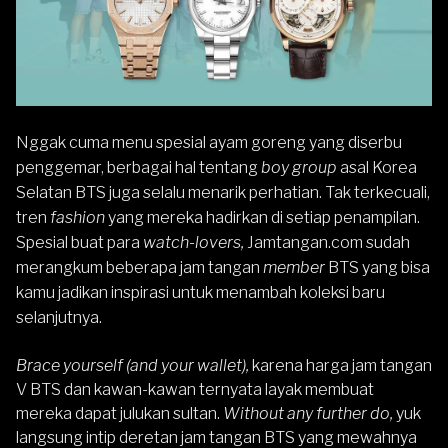
Nggak cuma menu spesial ayam goreng yang diserbu
penggemar, berbagai hal tentang
boy group
asal Korea
Selatan BTS juga selalu menarik perhatian. Tak terkecuali,
tren
fashion
yang mereka hadirkan di setiap penampilan.
Spesial buat para
watch-lovers,
Jamtangan.com sudah
merangkum beberapa jam tangan
member
BTS yang bisa
kamu jadikan inspirasi untuk menambah koleksi baru
selanjutnya.
Brace yourself (and your wallet),
karena harga jam tangan
V BTS dan kawan-kawan ternyata layak membuat
mereka dapat julukan sultan.
Without any further do,
yuk
langsung intip deretan jam tangan BTS yang mewahnya