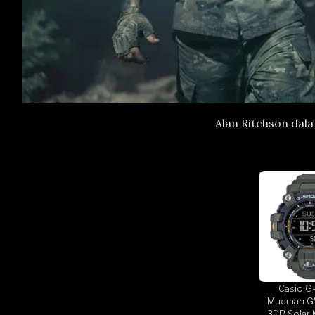
Alan Ritchson dal
Casio G
Mudman G
3DR Solar 