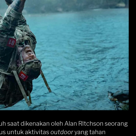
uh saat dikenakan oleh Alan RItchson seorang
us untuk aktivitas
outdoor
yang tahan