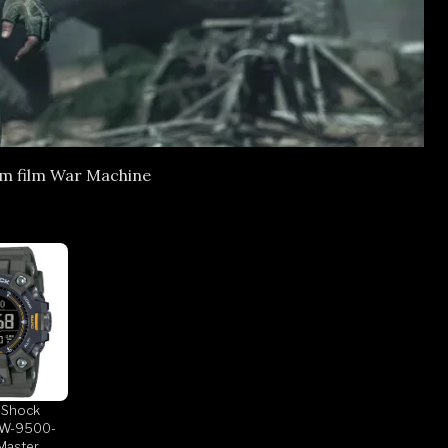
am film War Machine
-Shock
W-9500-
Master Of