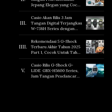
Jepang Elegan yang Cocok
Dikoleksi di 2026
Casio Akan Rilis 3 Jam
III.
Tangan Digital Terjangkau
W-738H Series dengan
Masa Baterai 10 Tahun
dan Fitur Vibration
Rekomendasi 5 G-Shock
IIII.
Terbaru Akhir Tahun 2025
Part 1, Cocok Untuk Tahun
Baru!
Casio Rilis G-Shock G-
V.
LIDE GBX-H5600 Series,
Jam Tangan Peselancar
yang dilengkapi Sensor
Heart Rate