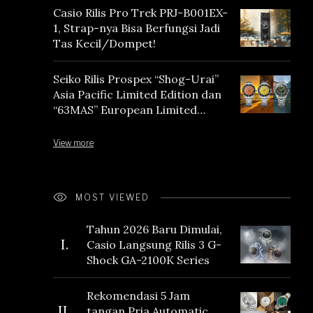
Casio Rilis Pro Trek PRJ-B001EX-
1, Strap-nya Bisa Berfungsi Jadi
Tas Kecil/Dompet!
Seiko Rilis Prospex “Shog-Urai”
Asia Pacific Limited Edition dan
“63MAS” European Limited
Edition
View more
MOST VIEWED
Tahun 2026 Baru Dimulai,
I.
Casio Langsung Rilis 3 G-
Shock GA-2100K Series
Rekomendasi 5 Jam
II.
tangan Pria Automatic