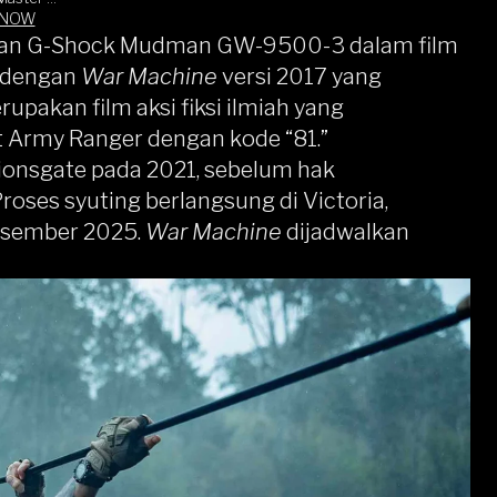
ital Dial
 NOW
o-Based
ngan G-Shock Mudman GW-9500-3 dalam film
 Band
n dengan
War Machine
versi 2017 yang
upakan film aksi fiksi ilmiah yang
t Army Ranger dengan kode “81.”
Lionsgate pada 2021, sebelum hak
Proses syuting berlangsung di Victoria,
Desember 2025.
War Machine
dijadwalkan