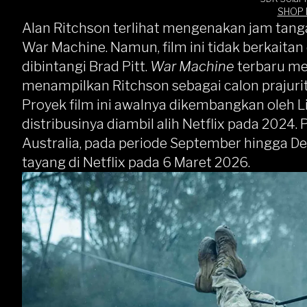
G-Land Dig
SHOP
Green Bi
Alan Ritchson terlihat mengenakan jam ta
Resin
War Machine. Namun, film ini tidak berkaita
dibintangi Brad Pitt.
War Machine
terbaru mer
menampilkan Ritchson sebagai calon prajuri
Proyek film ini awalnya dikembangkan oleh 
distribusinya diambil alih Netflix pada 2024. 
Australia, pada periode September hingga 
tayang di Netflix pada 6 Maret 2026.