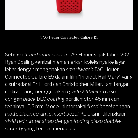
TAG Heuer Connected Calibre E5
Sebagai
brand ambassador
TAG Heuer sejak tahun 2021,
Ryan Gosling kembali memamerkan koleksinya ke layar
lebar dengan mengenakan
smartwatch
TAG Heuer
Connected Calibre E5 dalam film “Project Hail Mary” yang
disutradarai Phil Lord dan Christopher Miller. Jam tangan
ini dirancang menggunakan
grade
2
titanium case
dengan
black
DLC
coating
berdiameter 45 mm dan
tebalnya 15,3 mm. Model ini memakai
fixed bezel
dengan
matte black ceramic insert bezel.
Koleksi ini dilengkapi
vivid red rubber strap d
engan
folding clasp double-
security
yang terlihat mencolok.