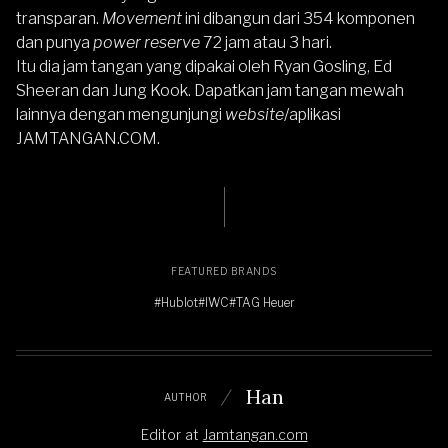
transparan.
Movement
ini dibangun dari 354 komponen
dan punya
power reserve
72 jam atau 3 hari.
Itu dia jam tangan yang dipakai oleh Ryan Gosling, Ed
Sheeran dan Jung Kook. Dapatkan
jam tangan mewah
lainnya dengan mengunjungi
website
/aplikasi
JAMTANGAN.COM
.
FEATURED BRANDS
#Hublot
#IWC
#TAG Heuer
Han
AUTHOR
Editor
at
Jamtangan.com