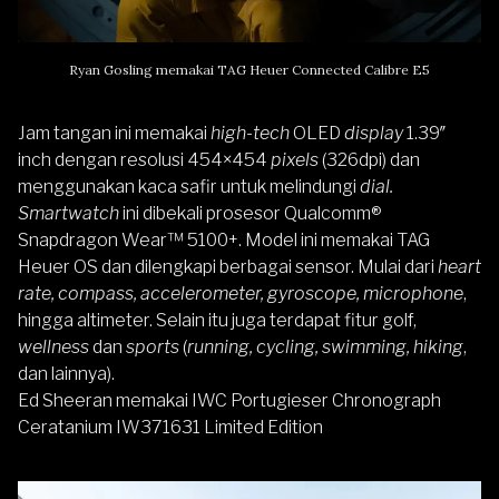
Ryan Gosling memakai TAG Heuer Connected Calibre E5
Jam tangan ini memakai
high-tech
OLED
display
1.39″
inch dengan resolusi 454×454
pixels
(326dpi) dan
menggunakan kaca safir untuk melindungi
dial.
Smartwatch
ini dibekali prosesor Qualcomm®
Snapdragon Wear™ 5100+. Model ini memakai TAG
Heuer OS dan dilengkapi berbagai sensor. Mulai dari
heart
rate, compass, accelerometer, gyroscope, microphone
,
hingga altimeter. Selain itu juga terdapat fitur golf,
wellness
dan
sports
(
running, cycling, swimming, hiking
,
dan lainnya).
Ed Sheeran memakai IWC Portugieser Chronograph
Ceratanium IW371631 Limited Edition