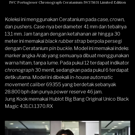
IWC Portugieser Chronograph Ceratanium IW371631 Limited Edition
Koleksi ini menggunakan Ceratanium pada
case, crown,
dan
pushers. Case-
nya berdiameter 41 mm dan tebalnya
13,1 mm. Jam tangan dengan ketahanan air hingga 30
meter ini memakai
black rubber strap
berpola persegi
dengan Ceratanium
pin buckle.
Model ini memakai indeks
marker
angka Arab yang semuanya dibuat menggunakan
warna hitam, tanpa
lume
. Pada pukul 12 terdapat indikator
chronograph
30 menit, sedangkan pada pukul 6 terdapat
detik utama. Model ini dibekali
in-house automatic
movement caliber
69355 yang berdetak sebanyak
28.800 bph dan punya
power reserve
46 jam.
Jung Kook memakai Hublot Big Bang Original Unico Black
Magic 431.CI.1370.RX