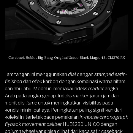
Caseback Hublot Big Bang Original Unico Black Magic 431.CI.1370.RX
Jam tangan ini menggunakan
dial
dengan
stamped satin-
finished
dan efek karbon dengan kombinasi warna hitam
dan abu-abu. Model ini memakai indeks
marker
angka
Arab pada angka genap. Indeks
marker
, jarum jam dan
menit diisi
lume
untuk meningkatkan visibilitas pada
kondisi minim cahaya. Peningkatan paling signifikan dari
koleksi ini terletak pada pemakaian
in-house chronograph
flyback movement caliber
HUB1280 UNICO dengan
column wheel
yang bisa dilihat dari kaca safir
caseback