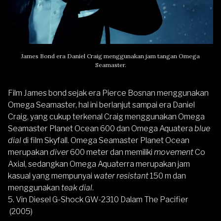
James Bond era Daniel Craig menggunakan jam tangan Omega
Seamaster.
Film James bond sejak era Pierce Bosnan menggunakan
Omega Seamaster, hal ini berlanjut sampai era Daniel
Craig, yang cukup terkenal Craig menggunakan
Omega
Seamaster
Planet Ocean 600 dan Omega Aquatera
blue
dial
di film Skyfall. Omega Seamaster Planet Ocean
merupakan
diver
600 meter dan memiliki
movement
Co
Axial, sedangkan Omega Aquaterra merupakan jam
kasual yang mempunyai
water resistant
150 m dan
menggunakan
teak dial
.
5. Vin Diesel G-Shock GW-2310 Dalam The Pacifier
(2005)