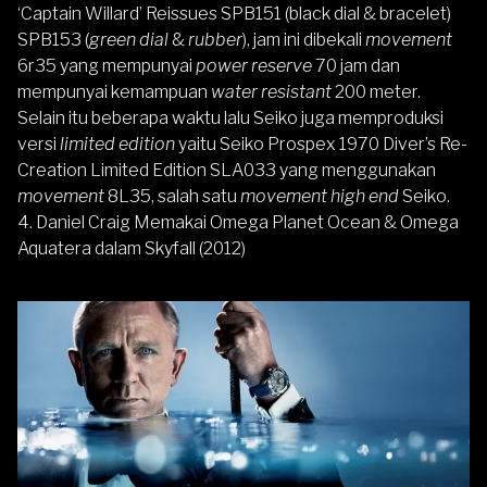
‘Captain Willard’ Reissues SPB151 (black dial & bracelet)
SPB153 (
green dial
&
rubber
), jam ini dibekali
movement
6r35 yang mempunyai
power reserve
70 jam dan
mempunyai kemampuan
water resistant
200 meter.
Selain itu beberapa waktu lalu Seiko juga memproduksi
versi
limited edition
yaitu Seiko Prospex 1970 Diver’s Re-
Creation Limited Edition SLA033 yang menggunakan
movement
8L35, salah satu
movement high end
Seiko.
4. Daniel Craig Memakai Omega Planet Ocean & Omega
Aquatera dalam Skyfall (2012)