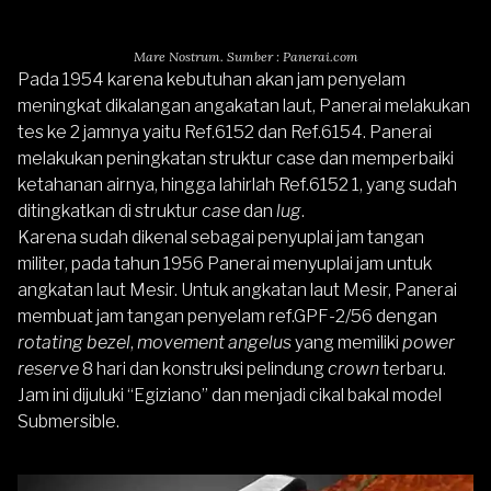
Mare Nostrum. Sumber : Panerai.com
Pada 1954 karena kebutuhan akan jam penyelam
meningkat dikalangan angakatan laut, Panerai melakukan
tes ke 2 jamnya yaitu Ref.6152 dan Ref.6154. Panerai
melakukan peningkatan struktur case
dan memperbaiki
ketahanan airnya, hingga lahirlah Ref.6152 1, yang sudah
ditingkatkan di struktur
case
dan
lug
.
Karena sudah dikenal sebagai penyuplai jam tangan
militer, pada tahun 1956 Panerai menyuplai jam untuk
angkatan laut Mesir. Untuk angkatan laut Mesir, Panerai
membuat jam tangan penyelam ref.GPF-2/56 dengan
rotating bezel
,
movement angelus
yang memiliki
power
reserve
8 hari dan konstruksi pelindung
crown
terbaru.
Jam ini dijuluki “Egiziano” dan menjadi cikal bakal model
Submersible.