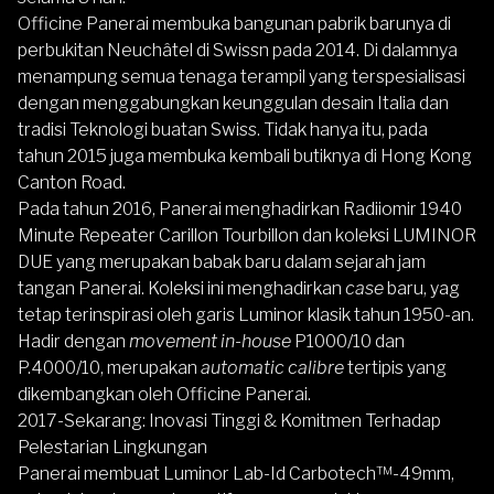
Officine Panerai membuka bangunan pabrik barunya di
perbukitan Neuchâtel di Swissn pada 2014. Di dalamnya
menampung semua tenaga terampil yang terspesialisasi
dengan menggabungkan keunggulan desain Italia dan
tradisi Teknologi buatan Swiss. Tidak hanya itu, pada
tahun 2015 juga membuka kembali butiknya di Hong Kong
Canton Road.
Pada tahun 2016, Panerai menghadirkan Radiiomir 1940
Minute Repeater Carillon Tourbillon dan koleksi LUMINOR
DUE yang merupakan babak baru dalam sejarah jam
tangan Panerai. Koleksi ini menghadirkan
case
baru, yag
tetap terinspirasi oleh garis Luminor klasik tahun 1950-an.
Hadir dengan
movement in-house
P1000/10 dan
P.4000/10, merupakan
automatic calibre
tertipis yang
dikembangkan oleh Officine Panerai.
2017-Sekarang: Inovasi Tinggi & Komitmen Terhadap
Pelestarian Lingkungan
Panerai membuat Luminor Lab-Id Carbotech™-49mm,