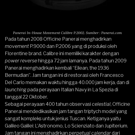
Panerai In-House Movement Calibre P.2002. Sumber : Panerai.com
Pada tahun 2008 Officine Panerai menghadirkan
movement
P.9000 dan P.2006 yang di produksi oleh
Florentine brand. Calibre ini memiliki karakter dengan
power reverse
hingga 72 jam lamanya. Pada tahun 2009
Panerai menghadirkan kembali “Eilean, the 1936
Bermudian”. Jam tangan ini di restorasi oleh Francesco
Del Carlo memakan waktu hingga 40.000 jam kerja, dan di
launching
pada perayaan Italian Navy in La Spezia di
tanggal 22 Oktober.
Sebagai perayaan 400 tahun observasi
celestial
, Officine
Panerai mendedikasikan jam tangan triptych model yang
sangat kompleks untuk jenius Tuscan. Ketiganya yaitu
Galileo Galilei: L’Astronomo, Lo Scienziato dan Jupiterium.
Jam tangan ini menghadirkan
perpetual calendar
dari