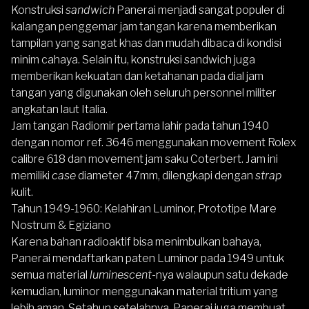
Konstruksi
sandwich
Panerai menjadi sangat populer di
kalangan penggemar jam tangan karena memberikan
tampilan yang sangat khas dan mudah dibaca di kondisi
minim cahaya. Selain itu, konstruksi sandwich juga
memberikan kekuatan dan ketahanan pada dial jam
tangan yang digunakan oleh seluruh personnel militer
angkatan laut Italia.
Jam tangan Radiomir pertama lahir pada tahun 1940
dengan nomor ref. 3646 menggunakan movement Rolex
calibre 618 dan movement jam saku Coterbert. Jam ini
memiliki
case
diameter 47mm, dilengkapi dengan
strap
kulit.
Tahun 1949-1960: Kelahiran Luminor, Prototipe Mare
Nostrum & Egiziano
Karena bahan radioaktif bisa menimbulkan bahaya,
Panerai mendaftarkan paten Luminor pada 1949 untuk
semua material
luminescent-
nya walaupun satu dekade
kemudian, luminor menggunakan material tritium yang
lebih aman. Setahun setelahnya, Panerai juga membuat