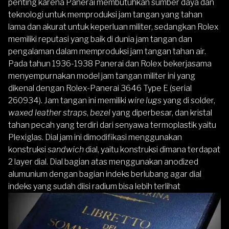
penting karena Panerai membutuhkan sumber daya dan
teknologi untuk memproduksi jam tangan yang tahan
lama dan akurat untuk keperluan militer, sedangkan Rolex
memiliki reputasi yang baik di dunia jam tangan dan
pengalaman dalam memproduksi jam tangan tahan air.
Pada tahun 1936-1938 Panerai dan Rolex bekerjasama
menyempurnakan model jam tangan militer ini yang
dikenal dengan Rolex-Panerai 3646 Type E (serial
260934). Jam tangan ini memiliki
wire lugs
yang di solder,
waxed leather straps
,
bezel
yang diperbesar, dan kristal
tahan pecah yang terdiri dari senyawa termoplastik yaitu
Plexiglas. Dial jam ini dimodifikasi menggunakan
konstruksi
sandwich
dial, yaitu konstruksi dimana terdapat
2 layer dial. Dial bagian atas menggunakan anodized
alumunium dengan bagian indeks berlubang agar dial
indeks yang sudah diisi radium bisa lebih terlihat