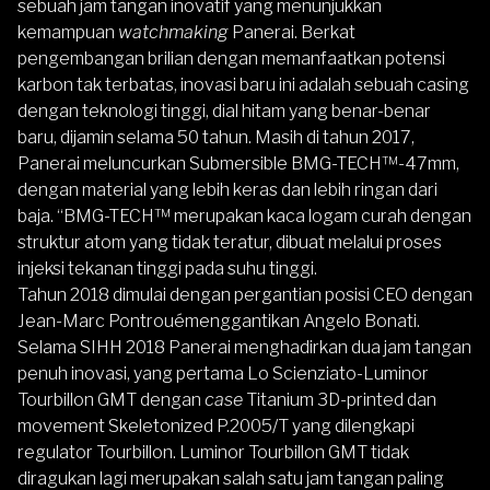
sebuah jam tangan inovatif yang menunjukkan
kemampuan
watchmaking
Panerai. Berkat
pengembangan brilian dengan memanfaatkan potensi
karbon tak terbatas, inovasi baru ini adalah sebuah casing
dengan teknologi tinggi, dial hitam yang benar-benar
baru, dijamin selama 50 tahun. Masih di tahun 2017,
Panerai meluncurkan Submersible BMG-TECH™-47mm,
dengan material yang lebih keras dan lebih ringan dari
baja. “BMG-TECH™ merupakan kaca logam curah dengan
struktur atom yang tidak teratur, dibuat melalui proses
injeksi tekanan tinggi pada suhu tinggi.
Tahun 2018 dimulai dengan pergantian posisi CEO dengan
Jean-Marc Pontrouémenggantikan Angelo Bonati.
Selama SIHH 2018 Panerai menghadirkan dua jam tangan
penuh inovasi, yang pertama Lo Scienziato-Luminor
Tourbillon GMT dengan
case
Titanium 3D-printed dan
movement Skeletonized P.2005/T yang dilengkapi
regulator Tourbillon. Luminor Tourbillon GMT tidak
diragukan lagi merupakan salah satu jam tangan paling