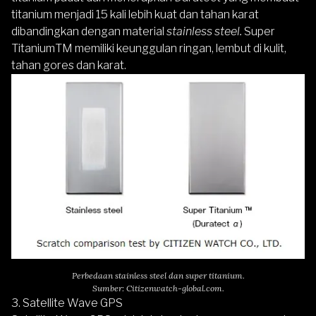
titanium menjadi 15 kali lebih kuat dan tahan karat
dibandingkan dengan material
stainless steel.
Super
TitaniumTM memiliki keunggulan ringan, lembut di kulit,
tahan gores dan karat.
Perbedaan stainless steel dan super titanium.
Sumber: Citizenwatch-global.com.
3. Satellite Wave GPS