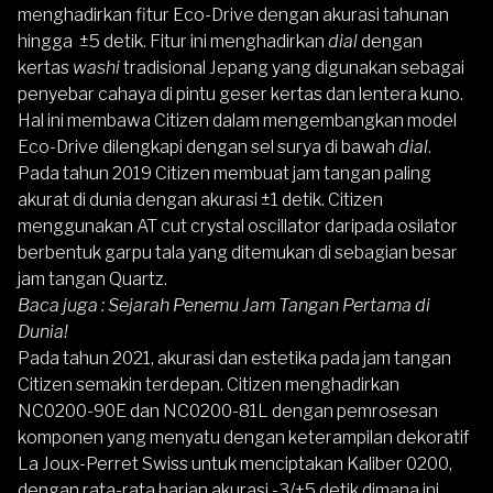
menghadirkan fitur Eco-Drive dengan akurasi tahunan
hingga ±5 detik. Fitur ini menghadirkan
dial
dengan
kertas
washi
tradisional Jepang yang digunakan sebagai
penyebar cahaya di pintu geser kertas dan lentera kuno.
Hal ini membawa Citizen dalam mengembangkan model
Eco-Drive dilengkapi dengan sel surya di bawah
dial
.
Pada tahun 2019 Citizen membuat jam tangan paling
akurat di dunia dengan akurasi ±1 detik. Citizen
menggunakan AT cut crystal oscillator daripada osilator
berbentuk garpu tala yang ditemukan di sebagian besar
jam tangan Quartz.
Baca juga :
Sejarah Penemu Jam Tangan Pertama di
Dunia!
Pada tahun 2021, akurasi dan estetika pada jam tangan
Citizen semakin terdepan.
Citizen
menghadirkan
NC0200-90E dan NC0200-81L dengan pemrosesan
komponen yang menyatu dengan keterampilan dekoratif
La Joux-Perret Swiss untuk menciptakan Kaliber 0200,
dengan rata-rata harian akurasi -3/+5 detik dimana ini