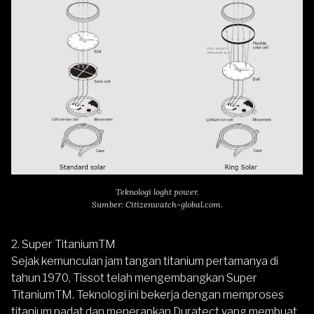
Teknologi loght power.
Sumber: Citizenwatch-global.com.
2. Super TitaniumTM
Sejak kemunculan jam tangan titanium pertamanya di
tahun 1970, Tissot telah mengembangkan Super
TitaniumTM. Teknologi ini bekerja dengan memproses
titanium padat dan menerapkan Duratect yang membuat