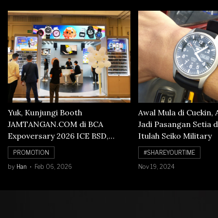
Yuk, Kunjungi Booth
Awal Mula di Cuekin, 
JAMTANGAN.COM di BCA
Jadi Pasangan Setia d
Expoversary 2026 ICE BSD,
Itulah Seiko Military
Banyak Diskon Jam Tangan,
PROMOTION
#SHAREYOURTIME
Cuma Sampai 8 Februari!
by
Han
Feb 06, 2026
Nov 19, 2024