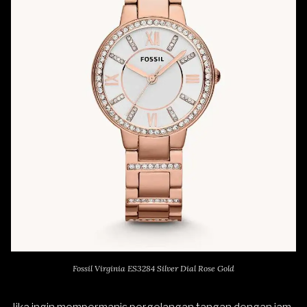
Fossil Virginia ES3284 Silver Dial Rose Gold