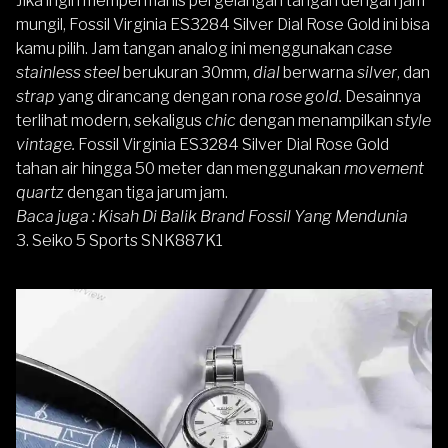
Jika ingin mempermanis pergelangan tangan dengan jam
mungil,
Fossil Virginia ES3284
Silver Dial Rose Gold ini bisa
kamu pilih. Jam tangan analog ini menggunakan
case
stainless steel
berukuran 30mm,
dial
berwarna
silver
, dan
strap
yang dirancang dengan rona
rose gold.
Desainnya
terlihat modern, sekaligus
chic
dengan menampilkan
style
vintage.
Fossil Virginia ES3284 Silver Dial Rose Gold
tahan air hingga 50 meter dan menggunakan
movement
quartz
dengan tiga jarum jam.
Baca juga :
Kisah Di Balik Brand Fossil Yang Mendunia
3. Seiko 5 Sports SNK887K1