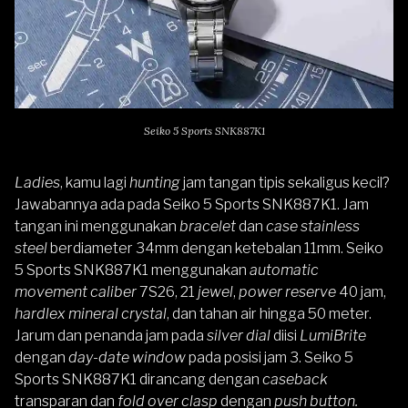
Seiko 5 Sports SNK887K1
Ladies
, kamu lagi
hunting
jam tangan tipis sekaligus kecil?
Jawabannya ada pada
Seiko 5 Sports SNK887K1
. Jam
tangan ini menggunakan
bracelet
dan
case stainless
steel
berdiameter 34mm dengan ketebalan 11mm.
Seiko
5 Sports
SNK887K1 menggunakan
automatic
movement caliber
7S26, 21
jewel
,
power reserve
40 jam,
hardlex mineral crystal
, dan tahan air hingga 50 meter.
Jarum dan penanda jam pada
silver dial
diisi
LumiBrite
dengan
day-date window
pada posisi jam 3. Seiko 5
Sports SNK887K1 dirancang dengan
caseback
transparan dan
fold over clasp
dengan
push button.