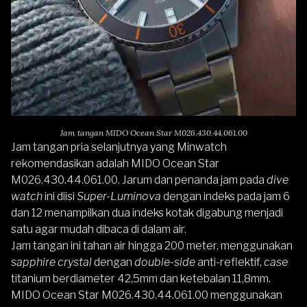
Jam tangan MIDO Ocean Star M026.430.44.061.00
Jam tangan pria selanjutnya yang Minwatch
rekomendasikan adalah
MIDO Ocean Star
M026.430.44.061.00
. Jarum dan penanda jam pada
dive
watch
ini diisi
Super-Luminova
dengan indeks pada jam 6
dan 12 menampilkan dua indeks kotak digabung menjadi
satu agar mudah dibaca di dalam air.
Jam tangan ini tahan air hingga 200 meter, menggunakan
sapphire crystal
dengan
double-side
anti-reflektif,
case
titanium berdiameter 42,5mm dan ketebalan 11,8mm.
MIDO Ocean Star
M026.430.44.061.00 menggunakan