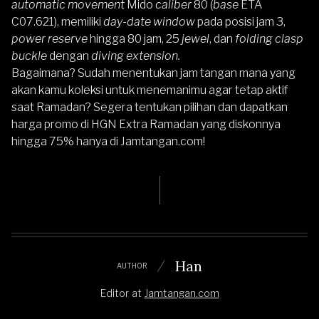
automatic movement
Mido
caliber
80 (
base
ETA
C07.621), memiliki
day-date window
pada posisi jam 3,
power reserve
hingga 80 jam, 25
jewel
, dan
folding clasp
buckle
dengan
diving extension.
Bagaimana? Sudah menentukan jam tangan mana yang
akan kamu koleksi untuk menemanimu agar tetap aktif
saat Ramadan? Segera tentukan pilihan dan dapatkan
harga promo di HGN Extra Ramadan yang diskonnya
hingga 75% hanya di Jamtangan.com!
Han
AUTHOR
Editor
at
Jamtangan.com