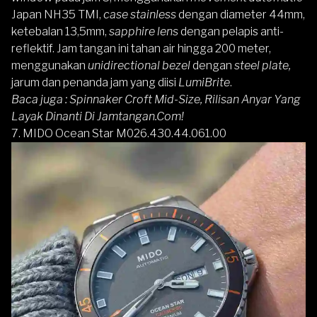
Japan NH35 TMI,
case stainless
dengan diameter 44mm,
ketebalan 13,5mm,
sapphire lens
dengan pelapis anti-
reflektif. Jam tangan ini tahan air hingga 200 meter,
menggunakan
unidirectional bezel
dengan
steel plate,
jarum dan penanda jam yang diisi
LumiBrite
.
Baca juga :
Spinnaker Croft Mid-Size, Rilisan Anyar Yang
Layak Dinanti Di Jamtangan.Com!
7.
MIDO Ocean Star M026.430.44.061.00