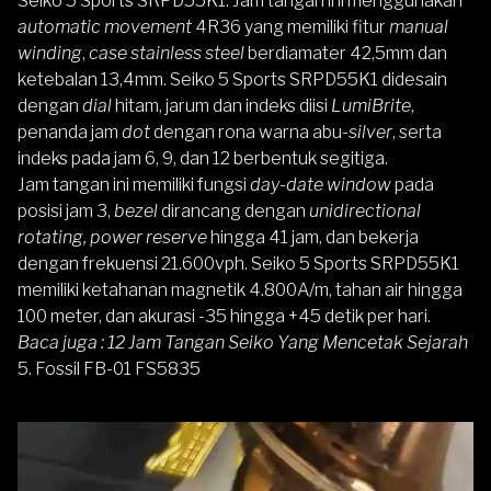
Seiko 5 Sports SRPD55K1
. Jam tangan ini menggunakan
automatic movement
4R36 yang memiliki fitur
manual
winding
,
case stainless steel
berdiamater 42,5mm dan
ketebalan 13,4mm. Seiko 5 Sports SRPD55K1 didesain
dengan
dial
hitam, jarum dan indeks diisi
LumiBrite
,
penanda jam
dot
dengan rona warna abu-
silver
, serta
indeks pada jam 6, 9, dan 12 berbentuk segitiga.
Jam tangan ini memiliki fungsi
day-date window
pada
posisi jam 3,
bezel
dirancang dengan
unidirectional
rotating, power reserve
hingga 41 jam, dan bekerja
dengan frekuensi 21.600vph. Seiko 5 Sports SRPD55K1
memiliki ketahanan magnetik 4.800A/m, tahan air hingga
100 meter, dan akurasi -35 hingga +45 detik per hari.
Baca juga :
12 Jam Tangan Seiko Yang Mencetak Sejarah
5. Fossil FB-01 FS5835