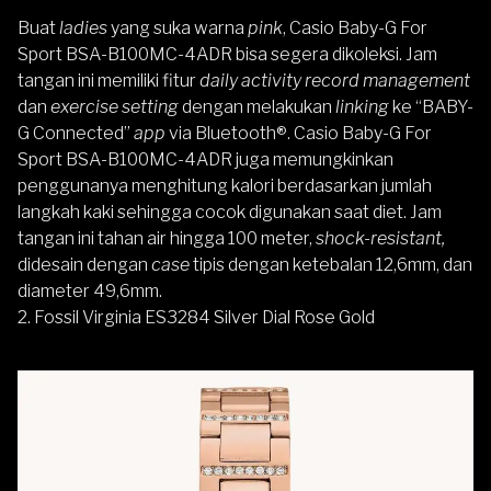
Buat
ladies
yang suka warna
pink
,
Casio Baby-G For
Sport BSA-B100MC-4ADR
bisa segera dikoleksi. Jam
tangan ini memiliki fitur
daily activity record management
dan
exercise setting
dengan melakukan
linking
ke “
BABY-
G
Connected”
app
via Bluetooth®. Casio Baby-G For
Sport BSA-B100MC-4ADR juga memungkinkan
penggunanya menghitung kalori berdasarkan jumlah
langkah kaki sehingga cocok digunakan saat diet. Jam
tangan ini tahan air hingga 100 meter,
shock-resistant,
didesain dengan
case
tipis dengan ketebalan 12,6mm, dan
diameter 49,6mm.
2. Fossil Virginia ES3284 Silver Dial Rose Gold