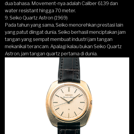
dua bahasa. Movement-nya adalah Caliber 6139 dan
water resistant hingga 70 meter.
9. Seiko Quartz Astron (1969)
Pada tahun yang sama,
Seiko
menorehkan prestasi lain
yang patut diingat dunia. Seiko berhasil menciptakan jam
tangan yang sempat membuat industri jam tangan
mekanikal terancam. Apalagi kalau bukan Seiko Quartz
Astron, jam tangan quartz pertama di dunia.