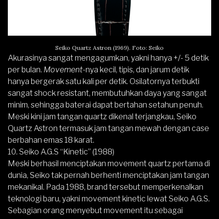
Seiko Quartz Astron (1969). Foto: Seiko
Akurasinya sangat mengagumkan, yakni hanya +/- 5 detik
per bulan.
Movement
-nya kecil, tipis, dan jarum detik
hanya bergerak satu kali per detik. Osilatornya terbukti
sangat shock resistant, membutuhkan daya yang sangat
minim, sehingga baterai dapat bertahan setahun penuh.
Meski kini jam tangan quartz dikenal terjangkau, Seiko
Quartz Astron termasuk jam tangan mewah dengan case
berbahan emas 18 karat.
10. Seiko A.G.S “Kinetic” (1988)
Meski berhasil menciptakan movement quartz pertama di
dunia,
Seiko
tak pernah berhenti menciptakan jam tangan
mekanikal. Pada 1988, brand tersebut memperkenalkan
teknologi baru, yakni movement kinetic lewat Seiko A.G.S.
Sebagian orang menyebut movement itu sebagai