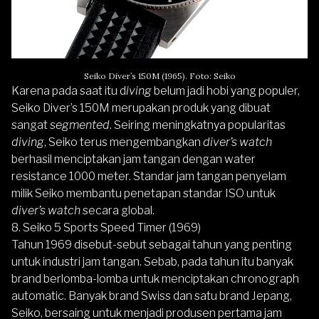
Seiko Diver’s 150M (1965). Foto: Seiko
Karena pada saat itu d
iving
belum jadi hobi yang populer,
Seiko Diver’s 150M merupakan produk yang dibuat
sangat
segmented
. Seiring meningkatnya popularitas
diving
,
Seiko
terus mengembangkan
diver’s watch
berhasil menciptakan jam tangan dengan water
resistance 1000 meter. Standar jam tangan penyelam
milik
Seiko
membantu penetapan standar ISO untuk
diver’s watch
secara global.
8. Seiko 5 Sports Speed Timer (1969)
Tahun 1969 disebut-sebut sebagai tahun yang penting
untuk industri jam tangan. Sebab, pada tahun itu banyak
brand berlomba-lomba untuk menciptakan chronograph
automatic. Banyak brand Swiss dan satu brand Jepang,
Seiko
, bersaing untuk menjadi produsen pertama jam