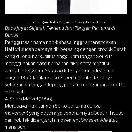
Jam Tangan Seiko Pertama (1924). Foto: Seiko
Baca juga :
Sejarah Penemu Jam Tangan Pertama di
Dunia!
Penggunaan nama non-bahasa Inggris menandakan
Hattori sudah percaya diri bersaing dengan produk Barat
yang dikenal berkualitas tinggi. Jam tangan
Seiko
ini
menggunakan case berbahan nikel serta memiliki
diameter 24,2 mm.
Subdial
detiknya menjadi standar
hingga 1950, ketika Seiko Super memulai debutnya
sebagai jam tangan Jepang pertama dengan jarum detik
di tengah.
4. Seiko Marvel (1956)
Merupakan jam tangan
Seiko
pertama dengan
movement
yang desainnya sepenuhnya dibuat in-house
dari nol. Tak dipengaruhi movement Swiss-
made
atau
mana pun.