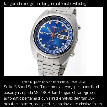
tangan chronograph dengan automatic winding.
Seiko 5 Sports Speed Timer (1969). Foto: Seiko
Seiko 5 Sport Speed Timer menjadi yang pertama rilis di
pasar, yakni pada Mei 1969. Jam tangan chronograph
automatic pertama di dunia ini dilengkapi dengan 30-
minutes counter, tachymeter, dan day-date display dalam