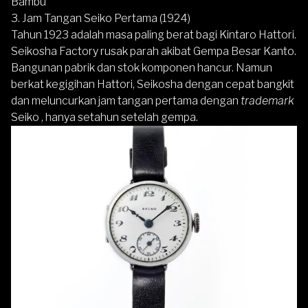
Bambu
3. Jam Tangan Seiko Pertama (1924)
Tahun 1923 adalah masa paling berat bagi Kintaro Hattori.
Seikosha Factory rusak parah akibat Gempa Besar Kanto.
Bangunan pabrik dan stok komponen hancur. Namun
berkat kegigihan Hattori, Seikosha dengan cepat bangkit
dan meluncurkan jam tangan pertama dengan
trademark
Seiko
, hanya setahun setelah gempa.