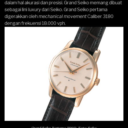
dalam hal akurasi dan presisi.
Grand Seiko
memang dibuat
sebagai lini
luxury
dari Seiko. Grand Seiko pertama
digerakkan oleh
mechanical movement
Caliber 3180
dengan frekuensi 18.000 vph.
Grand Seiko Pertama (1960). Foto: Seiko