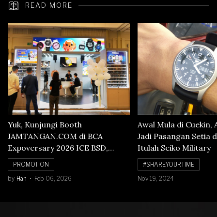
READ MORE
Yuk, Kunjungi Booth
Awal Mula di Cuekin, 
JAMTANGAN.COM di BCA
Jadi Pasangan Setia d
Expoversary 2026 ICE BSD,
Itulah Seiko Military
Banyak Diskon Jam Tangan,
PROMOTION
#SHAREYOURTIME
Cuma Sampai 8 Februari!
by
Han
Feb 06, 2026
Nov 19, 2024