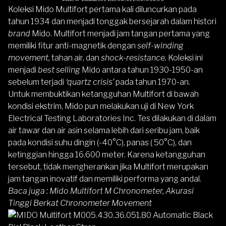
Koleksi
Mido Multifort
pertama kali diluncurkan pada
tahun 1934 dan menjadi tonggak bersejarah dalam histori
brand
Mido. Multifort menjadi jam tangan pertama yang
memiliki fitur anti-magnetik dengan
self-winding
movement,
tahan air, dan
shock-resistance.
Koleksi ini
menjadi
best selling
Mido antara tahun 1930-1950-an
sebelum terjadi
‘quartz crisis’
pada tahun 1970-an.
Untuk membuktikan ketangguhan Multifort di bawah
kondisi ekstrim, Mido pun melakukan uji di New York
Electrical Testing Laboratories Inc. Tes dilakukan di dalam
air tawar dan air asin selama lebih dari seribu jam, baik
pada kondisi suhu dingin (-40°C), panas ( 50°C), dan
ketinggian hingga 16.600 meter. Karena ketangguhan
tersebut, tidak mengherankan jika Multifort merupakan
jam tangan inovatif dan memiliki performa yang andal.
Baca juga :
Mido Multifort M Chronometer, Akurasi
Tinggi Berkat Chronometer Movement