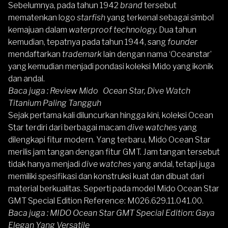
Sebelumnya, pada tahun 1942
brand
tersebut
mematenkan logo
starfish
yang terkenal sebagai simbol
kemajuan dalam
waterproof technology.
Dua tahun
kemudian, tepatnya pada tahun 1944, sang
founder
mendaftarkan
trademark
lain dengan nama ‘Oceanstar’
yang kemudian menjadi pondasi koleksi Mido yang ikonik
dan andal.
Baca juga :
Review Mido Ocean Star, Dive Watch
Titanium Paling Tangguh
Sejak pertama kali diluncurkan hingga kini, koleksi Ocean
Star terdiri dari berbagai macam
dive watches
yang
dilengkapi fitur modern. Yang terbaru, Mido Ocean Star
merilis jam tangan dengan fitur GMT. Jam tangan tersebut
tidak hanya menjadi
dive watches
yang andal, tetapi juga
memiliki spesifikasi dan konstruksi kuat dan dibuat dari
material berkualitas. Seperti pada model Mido Ocean Star
GMT Special Edition Reference: M026.629.11.041.00.
Baca juga :
MIDO Ocean Star GMT Special Edition: Gaya
Elegan Yang Versatile