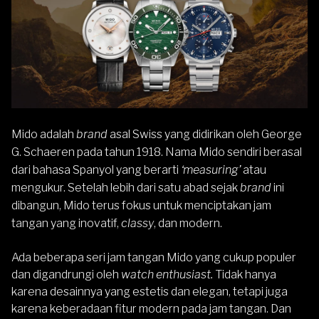
Mido adalah
brand
asal Swiss yang didirikan oleh George
G. Schaeren pada tahun 1918. Nama Mido sendiri berasal
dari bahasa Spanyol yang berarti
‘measuring’
atau
mengukur. Setelah lebih dari satu abad sejak
brand
ini
dibangun,
Mido
terus fokus untuk menciptakan jam
tangan yang inovatif,
classy
, dan modern.
Ada beberapa seri jam tangan Mido yang cukup populer
dan digandrungi oleh
watch enthusiast.
Tidak hanya
karena desainnya yang estetis dan elegan, tetapi juga
karena keberadaan fitur modern pada jam tangan. Dan