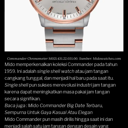
Commander Chronometer M021.431.22.031.00. Sumber: Midowatches.com
Mido memperkenalkan koleksi
Commander
pada tahun
1959. Ini adalah
single shell watch
atau jam tangan
cangkang tunggal, dan menjadi hal baru pada saat itu.
Single shell
pun sukses merevolusi industri jam tangan
karena dapat meningkatkan masa pakai jam tangan
secara signifikan.
Baca juga :
Mido Commander Big Date Terbaru,
Sempurna Untuk Gaya Kasual Atau Elegan
Mido Commander pun masih dirilis hingga saat ini dan
menjadi salah satu jam tangan dengan desain yang