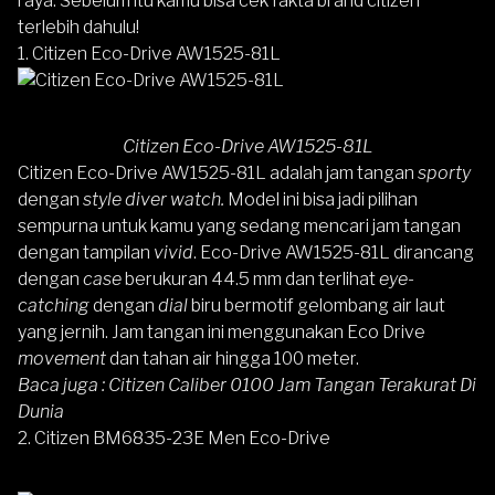
raya. Sebelum itu kamu bisa cek
fakta brand citizen
t
erlebih dahulu!
1.
Citizen Eco-Drive AW1525-81L
Citizen Eco-Drive AW1525-81L
Citizen Eco-Drive AW1525-81L
adalah jam tangan
sporty
dengan
style diver watch.
Model ini bisa jadi pilihan
sempurna untuk kamu yang sedang mencari jam tangan
dengan tampilan
vivid
. Eco-Drive AW1525-81L dirancang
dengan
case
berukuran 44.5 mm dan terlihat
eye-
catching
dengan
dial
biru bermotif gelombang air laut
yang jernih. Jam tangan ini menggunakan
Eco Drive
movement
dan tahan air hingga 100 meter.
Baca juga :
Citizen Caliber 0100 Jam Tangan Terakurat Di
Dunia
2.
Citizen BM6835-23E Men Eco-Drive