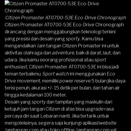
Citizen Promaster AT0700-53E Eco-Drive Chronograph
Citizen Promaster AT0700-53E Eco-Drive Chronograph
dirancang dengan menggabungkan teknologi terkini
yang presisi dan desain yang
sporty
. Kamu bisa
mengandalkan Jam tangan Citizen Promaster ini untuk
aktivitas olahraga dan
adventure
, baik di darat, laut, dan
udara. Jika kamu seorang profesional atau
sport
enthusiast,
Citizen Promaster AT0700-53E ini bisa jadi
teman terbaikmu.
Sport watch
ini menggunakan Eco
Drive
movement
, memiliki
power reserve
5 bulan jika daya
terisi penuh, akurasi +/- 15 detik per bulan, dan tahan air
hingga kedalaman 100 meter.
Desain yang
sporty
dan tampilan yang maskulin dari
ketujuh
jam tangan Citizen
di atas bisa
upgrade
rasa
percaya diri saat Lebaran nanti. Jika tertarik untuk
mengoleksinya, segera saja kunjungi aplikasi/
website
Jamtangan.com
atau
toko offline Jamtangan.com
ya!