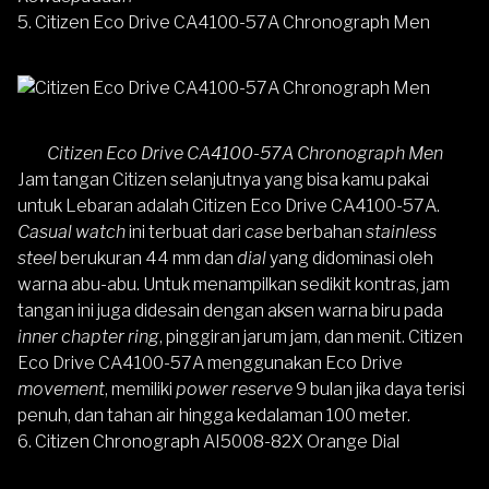
5.
Citizen Eco Drive CA4100-57A Chronograph Men
Citizen Eco Drive CA4100-57A Chronograph Men
Jam tangan Citizen selanjutnya yang bisa kamu pakai
untuk Lebaran adalah
Citizen Eco Drive CA4100-57A
.
Casual watch
ini terbuat dari
case
berbahan
stainless
steel
berukuran 44 mm dan
dial
yang didominasi oleh
warna abu-abu. Untuk menampilkan sedikit kontras, jam
tangan ini juga didesain dengan aksen warna biru pada
inner chapter
ring
, pinggiran jarum jam, dan menit. Citizen
Eco Drive CA4100-57A menggunakan Eco Drive
movement
, memiliki
power reserve
9 bulan jika daya terisi
penuh, dan tahan air hingga kedalaman 100 meter.
6.
Citizen Chronograph AI5008-82X Orange Dial