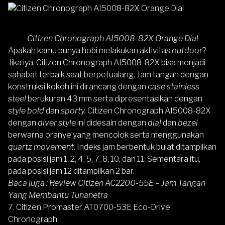
Citizen Chronograph AI5008-82X Orange Dial
Apakah kamu punya hobi melakukan aktivitas
outdoor
?
Jika iya,
Citizen Chronograph AI5008-82X
bisa menjadi
sahabat terbaik saat berpetualang. Jam tangan dengan
konstruksi kokoh ini dirancang dengan c
ase stainless
steel
berukuran 43 mm serta dipresentasikan dengan
style bold
dan
sporty.
Citizen Chronograph AI5008-82X
dengan
diver style
ini didesain dengan
dial
dan
bezel
berwarna oranye yang mencolok serta menggunakan
quartz movement.
Indeks jam berbentuk bulat ditampilkan
pada posisi jam 1, 2, 4, 5, 7, 8, 10, dan 11. Sementara itu,
pada posisi jam 12 ditampilkan 2 bar.
Baca juga :
Review Citizen AC2200-55E – Jam Tangan
Yang Membantu Tunanetra
7.
Citizen Promaster AT0700-53E Eco-Drive
Chronograph