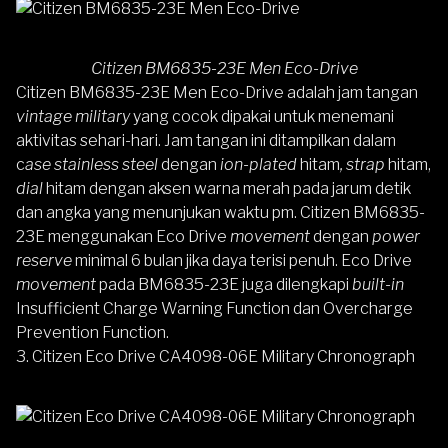
Citizen BM6835-23E Men Eco-Drive
Citizen BM6835-23E Men Eco-Drive
adalah jam tangan
vintage military
yang cocok dipakai untuk menemani
aktivitas sehari-hari. Jam tangan ini ditampilkan dalam
c
ase stainless steel
dengan
ion-plated
hitam
, strap
hitam,
dial
hitam dengan aksen warna merah pada jarum detik
dan angka yang menunjukan waktu pm. Citizen BM6835-
23E menggunakan Eco Drive
movement
dengan
power
reserve
minimal 6 bulan jika daya terisi penuh. Eco Drive
movement
pada BM6835-23E juga dilengkapi
built-in
Insufficient Charge Warning Function dan Overcharge
Prevention Function.
3.
Citizen Eco Drive CA4098-06E Military Chronograph