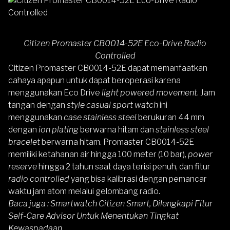
Citizen Promaster CB0014-52E Eco-Drive Radio
Controlled
Citizen Promaster CB0014-52E
dapat memanfaatkan
cahaya apapun untuk dapat beroperasi karena
menggunakan Eco Drive
light powered movement
. Jam
tangan dengan
style casual sport watch
ini
menggunakan
case stainless steel
berukuran 44 mm
dengan
ion plating
berwarna hitam dan
stainless steel
bracelet
berwarna hitam. Promaster CB0014-52E
memiliki ketahanan air hingga 100 meter (10 bar),
power
reserve
hingga 2 tahun saat daya terisi penuh, dan fitur
radio controlled
yang bisa kalibrasi dengan pemancar
waktu jam atom melalui gelombang radio.
Baca juga :
Smartwatch Citizen Smart, Dilengkapi Fitur
Self-Care Advisor Untuk Menentukan Tingkat
Kewaspadaan