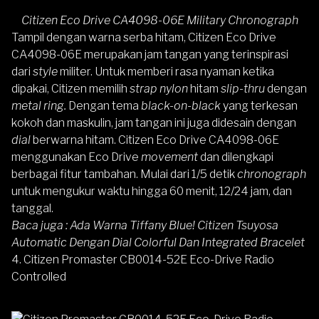
Citizen Eco Drive CA4098-06E Military Chronograph
Tampil dengan warna serba hitam,
Citizen Eco Drive
CA4098-06E
merupakan jam tangan yang terinspirasi
dari
style
militer. Untuk memberi rasa nyaman ketika
dipakai, Citizen memilih
strap nylon
hitam
slip-thru
dengan
metal ring.
Dengan tema
black-on-black
yang terkesan
kokoh dan maskulin, jam tangan ini juga didesain dengan
dial
berwarna hitam. Citizen Eco Drive CA4098-06E
menggunakan Eco Drive
movement
dan dilengkapi
berbagai fitur tambahan. Mulai dari 1/5 detik
chronograph
untuk mengukur waktu hingga 60 menit, 12/24 jam, dan
tanggal.
Baca juga :
Ada Warna Tiffany Blue! Citizen Tsuyosa
Automatic Dengan Dial Colorful Dan Integrated Bracelet
4.
Citizen Promaster CB0014-52E Eco-Drive Radio
Controlled