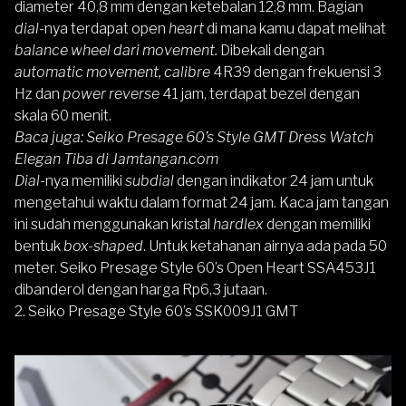
diameter 40,8 mm dengan ketebalan 12,8 mm. Bagian
dial
-nya terdapat open
heart
di mana kamu dapat melihat
balance wheel dari movement.
Dibekali dengan
automatic movement, calibre
4R39 dengan frekuensi 3
Hz dan
power reverse
41 jam, terdapat bezel dengan
skala 60 menit.
Baca juga:
Seiko Presage 60’s Style GMT Dress Watch
Elegan Tiba di Jamtangan.com
Dial-
nya memiliki
subdial
dengan indikator 24 jam untuk
mengetahui waktu dalam format 24 jam. Kaca jam tangan
ini sudah menggunakan kristal
hardlex
dengan memiliki
bentuk
box-shaped
. Untuk ketahanan airnya ada pada 50
meter. Seiko Presage Style 60’s Open Heart SSA453J1
dibanderol dengan harga Rp6,3 jutaan.
2.
Seiko Presage Style 60’s SSK009J1 GMT