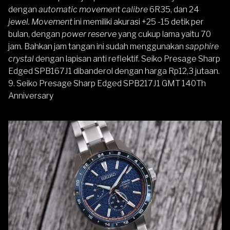
dengan
automatic movement calibre
6R35, dan 24
jewel.
Movement
ini memiliki akurasi +25 -15 detik per
bulan, dengan
power reserve
yang cukup lama yaitu 70
jam. Bahkan jam tangan ini sudah menggunakan
sapphire
crystal
dengan lapisan anti reflektif. Seiko Presage Sharp
Edged SPB167J1 dibanderol dengan harga Rp12,3 jutaan.
9.
Seiko Presage Sharp Edged SPB217J1 GMT 140Th
Anniversary