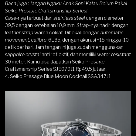
Baca juga :
Jangan Ngaku Anak Seni Kalau Belum Pakai
Seiko Presage Craftsmanship Series!
Case
-nya terbuat dari
stainless steel
dengan diameter
39,5 dengan ketebalan 10,9 mm.
Strap
-nya hadir dengan
leather strap
warna coklat. Dibekali dengan
automatic
movement, calibre
6L35, dengan akurasi +15 hingga -10
detik per hari. Jam tangan ini juga sudah menggunakan
sapphire crystal
anti reflektif, dan memiliki
water resistant
30 meter. Kamu bisa dapatkan Seiko Presage
Craftsmanship Series SJE079J1 Rp49,5 jutaan.
4.
Seiko Presage Blue Moon Cocktail SSA347J1