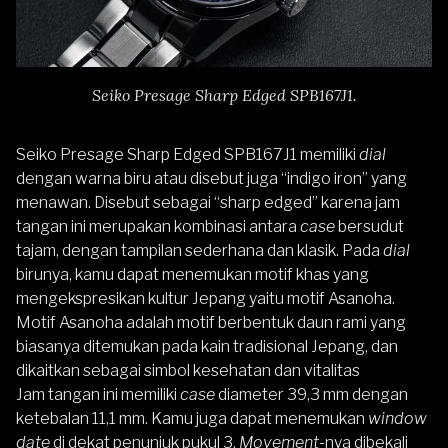
Seiko Presage Sharp Edged SPB167J1.
Seiko Presage Sharp Edged SPB167J1
memiliki
dial
dengan warna biru atau disebut juga “indigo iron” yang
menawan. Disebut sebagai “sharp edged” karena jam
tangan ini merupakan kombinasi antara
case
bersudut
tajam, dengan tampilan sederhana dan klasik. Pada
dial
birunya, kamu dapat menemukan motif khas yang
mengekspresikan kultur Jepang yaitu motif Asanoha.
Motif Asanoha adalah motif berbentuk daun rami yang
biasanya ditemukan pada kain tradisional Jepang, dan
dikaitkan sebagai simbol kesehatan dan vitalitas
Jam tangan ini memiliki
case
diameter 39,3 mm dengan
ketebalan 11,1 mm. Kamu juga dapat menemukan
window
date
di dekat penunjuk pukul 3.
Movement-
nya dibekali