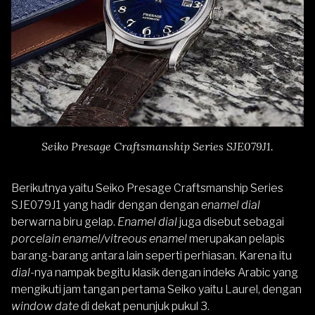
Seiko Presage Craftsmanship Series SJE079J1.
Berikutnya yaitu
Seiko Presage Craftsmanship Series
SJE079J1
yang hadir dengan dengan
enamel
dial
berwarna biru gelap.
Enamel dial
juga disebut sebagai
porcelain enamel/vitreous enamel
merupakan pelapis
barang-barang antara lain seperti perhiasan. Karena itu
dial
-nya nampak begitu klasik dengan indeks Arabic yang
mengikuti jam tangan pertama Seiko yaitu Laurel, dengan
window date
di dekat penunjuk pukul 3.