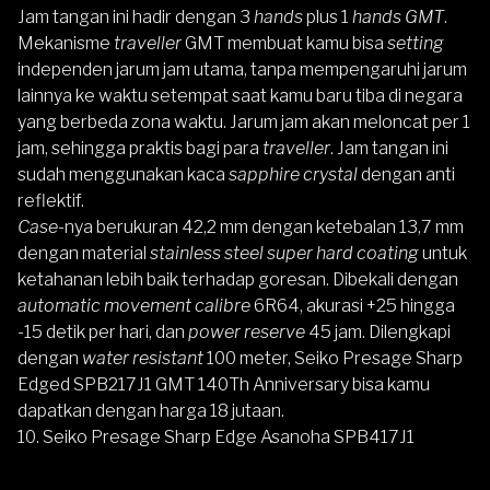
Jam tangan ini hadir dengan 3
hands
plus 1
hands
GMT
.
Mekanisme
traveller
GMT membuat kamu bisa
setting
independen jarum jam utama, tanpa mempengaruhi jarum
lainnya ke waktu setempat saat kamu baru tiba di negara
yang berbeda zona waktu. Jarum jam akan meloncat per 1
jam, sehingga praktis bagi para
traveller
. Jam tangan ini
sudah menggunakan kaca
sapphire crystal
dengan anti
reflektif.
Case-
nya berukuran 42,2 mm dengan ketebalan 13,7 mm
dengan material
stainless steel super hard coating
untuk
ketahanan lebih baik terhadap goresan. Dibekali dengan
automatic movement calibre
6R64, akurasi +25 hingga
-15 detik per hari, dan
power reserve
45 jam. Dilengkapi
dengan
water resistant
100 meter, Seiko Presage Sharp
Edged SPB217J1 GMT 140Th Anniversary bisa kamu
dapatkan dengan harga 18 jutaan.
10.
Seiko Presage Sharp Edge Asanoha SPB417J1