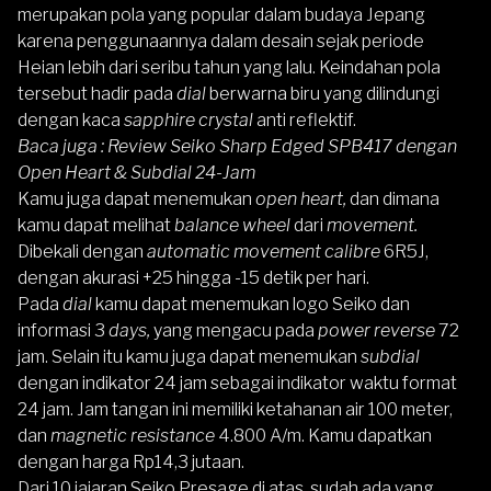
merupakan pola yang popular dalam budaya Jepang
karena penggunaannya dalam desain sejak periode
Heian lebih dari seribu tahun yang lalu. Keindahan pola
tersebut hadir pada
dial
berwarna biru yang dilindungi
dengan kaca
sapphire crystal
anti reflektif.
Baca juga :
Review Seiko Sharp Edged SPB417 dengan
Open Heart & Subdial 24-Jam
Kamu juga dapat menemukan
open heart,
dan dimana
kamu dapat melihat
balance wheel
dari
movement.
Dibekali dengan
automatic movement calibre
6R5J,
dengan akurasi +25 hingga -15 detik per hari.
Pada
dial
kamu dapat menemukan logo Seiko dan
informasi 3
days,
yang mengacu pada
power reverse
72
jam. Selain itu kamu juga dapat menemukan
subdial
dengan indikator 24 jam sebagai indikator waktu format
24 jam. Jam tangan ini memiliki ketahanan air 100 meter,
dan
magnetic resistance
4.800 A/m. Kamu dapatkan
dengan harga Rp14,3 jutaan.
Dari 10 jajaran
Seiko Presage
di atas, sudah ada yang