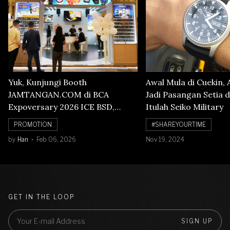
Yuk, Kunjungi Booth
Awal Mula di Cuekin, 
JAMTANGAN.COM di BCA
Jadi Pasangan Setia d
Expoversary 2026 ICE BSD,
Itulah Seiko Military
Banyak Diskon Jam Tangan,
PROMOTION
#SHAREYOURTIME
Cuma Sampai 8 Februari!
by
Han
Feb 06, 2026
Nov 19, 2024
GET IN THE LOOP
SIGN UP