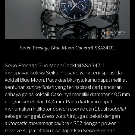
Seiko Presage Blue Moon Cocktail SSA347J1.
Seiko Presage Blue Moon Cocktail SSA347J1
merupakan koleksi Seiko Presage yang terinspirasi dari
koktail Blue Moon. Pada
dial
birunya, kamu dapat melihat
sentuhan
sunray finish
yang terinspirasi dari pancaran
cahaya gelas koktail.
Case-
nya memiliki diameter 40,5 mm
dengan ketebalan 14,4 mm. Pada
dial
kamu dapat
menemukan indikator
power reserve
dan 1 buah
subdial
sebagai tanggal.
Dress watch
ini juga dibekali dengan
automatic movement calibre
4R57 dengan
power
reserve
41 jam. Kamu bisa dapatkan Seiko Presage