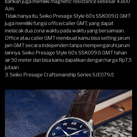
bahkan juga memiliki
magnetic resistance
sebesar 4.800
A/m.
Tidak hanya itu, Seiko Presage Style 60’s SSK009J1 GMT
juga memiliki fungsi
office/caller
GMT, yang dapat
melacak dua zona waktu pada waktu yang bersamaan.
Office
atau
caller
GMT membuat kamu bisa
setting
jarum
jam GMT secara independen tanpa mempengaruhi jarum
lainnya. Seiko Presage Style 60’s SSK009J1 GMT tahan
air 50 meter dan bisa kamu dapatkan dengan harga Rp7,5
jutaan.
3.
Seiko Presage Craftsmanship Series SJE079J1