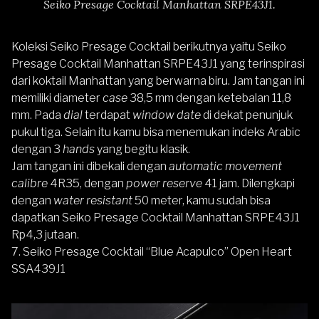
Seiko Presage Cocktail Manhattan SRPE43J1.
Koleksi Seiko Presage Cocktail berikutnya yaitu
Seiko
Presage Cocktail Manhattan SRPE43J1
yang terinspirasi
dari koktail Manhattan yang berwarna biru. Jam tangan ini
memiliki diameter
case
38,5 mm dengan ketebalan 11,8
mm. Pada
dial
terdapat
window date
di dekat penunjuk
pukul tiga. Selain itu kamu bisa menemukan indeks Arabic
dengan 3
hands
yang begitu klasik.
Jam tangan ini dibekali dengan
automatic movement
calibre
4R35, dengan
power reserve
41 jam. Dilengkapi
dengan
water resistant
50 meter, kamu sudah bisa
dapatkan Seiko Presage Cocktail Manhattan SRPE43J1
Rp4,3 jutaan.
7.
Seiko Presage Cocktail “Blue Acapulco” Open Heart
SSA439J1