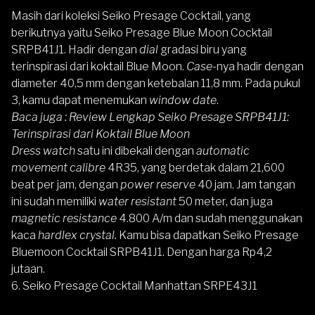
Masih dari koleksi Seiko Presage Cocktail, yang
berikutnya yaitu
Seiko Presage Blue Moon Cocktail
SRPB41J1
. Hadir dengan
dial
gradasi biru yang
terinspirasi dari koktail Blue Moon.
Case-
nya hadir dengan
diameter 40,5 mm dengan ketebalan 11,8 mm. Pada pukul
3, kamu dapat menemukan
window date
.
Baca juga :
Review Lengkap Seiko Presage SRPB41J1:
Terinspirasi dari Koktail Blue Moon
Dress watch
satu ini dibekali dengan
automatic
movement calibre
4R35, yang berdetak dalam 21,600
beat per jam, dengan
power reserve
40 jam. Jam tangan
ini sudah memiliki
water resistant
50 meter, dan juga
magnetic resistance
4.800 A/m dan sudah menggunakan
kaca
hardlex crystal.
Kamu bisa dapatkan Seiko Presage
Bluemoon Cocktail SRPB41J1. Dengan harga Rp4,2
jutaan.
6.
Seiko Presage Cocktail Manhattan SRPE43J1