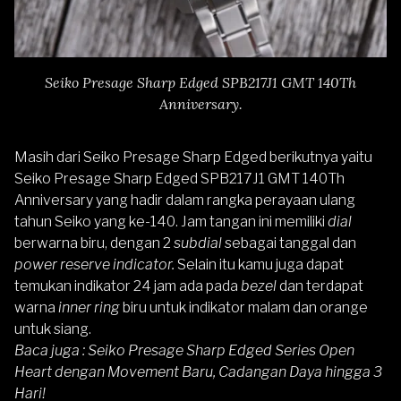
Seiko Presage Sharp Edged SPB217J1 GMT 140Th
Anniversary.
Masih dari Seiko Presage Sharp Edged berikutnya yaitu
Seiko Presage Sharp Edged SPB217J1 GMT 140Th
Anniversary
yang hadir dalam rangka perayaan ulang
tahun Seiko yang ke-140. Jam tangan ini memiliki
dial
berwarna biru, dengan 2
subdial
sebagai tanggal dan
power reserve indicator.
Selain itu kamu juga dapat
temukan indikator 24 jam ada pada
bezel
dan terdapat
warna
inner ring
biru untuk indikator malam dan orange
untuk siang.
Baca juga :
Seiko Presage Sharp Edged Series Open
Heart dengan Movement Baru, Cadangan Daya hingga 3
Hari!