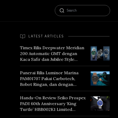
LATEST ARTICLES
Timex Rilis Deepwater Meridian
200 Automatic GMT dengan
Kaca Safir dan Jubilee Style
Bracelet
Panerai Rilis Luminor Marina
PAM01707 Pakai Carbotech,
Bobot Ringan, dan dengan
Vintage Vibes
Hands-On Review Seiko Prospex
PADI 60th Anniversary ‘King
Turtle’ HBB002K1 Limited
Edition