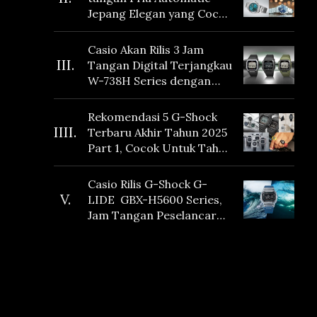
Jepang Elegan yang Cocok
Dikoleksi di 2026
Casio Akan Rilis 3 Jam
III.
Tangan Digital Terjangkau
W-738H Series dengan
Masa Baterai 10 Tahun
dan Fitur Vibration
Rekomendasi 5 G-Shock
IIII.
Terbaru Akhir Tahun 2025
Part 1, Cocok Untuk Tahun
Baru!
Casio Rilis G-Shock G-
V.
LIDE GBX-H5600 Series,
Jam Tangan Peselancar
yang dilengkapi Sensor
Heart Rate