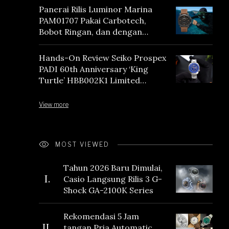
Panerai Rilis Luminor Marina
PAM01707 Pakai Carbotech,
Bobot Ringan, dan dengan
Vintage Vibes
Hands-On Review Seiko Prospex
PADI 60th Anniversary ‘King
Turtle’ HBB002K1 Limited
Edition
View more
MOST VIEWED
Tahun 2026 Baru Dimulai,
I.
Casio Langsung Rilis 3 G-
Shock GA-2100K Series
Rekomendasi 5 Jam
II.
tangan Pria Automatic