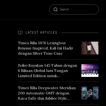
LATEST ARTICLES
Timex Rilis 1976 Lexington
Reissue Inspired, Kali Ini Hadir
dengan Silver Tone Case
Seiko Rayakan 145 Tahun dengan
6 Rilisan Global Jam Tangan
Limited Edition untuk
Menghormati Edo Purple,
Warna yang Mencerminkan
Timex Rilis Deepwater Meridian
Warisan Tokyo
200 Automatic GMT dengan
Kaca Safir dan Jubilee Style
Bracelet