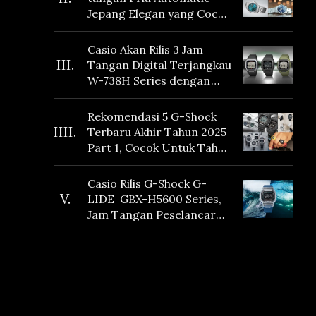
Jepang Elegan yang Cocok
Dikoleksi di 2026
Casio Akan Rilis 3 Jam
III.
Tangan Digital Terjangkau
W-738H Series dengan
Masa Baterai 10 Tahun
dan Fitur Vibration
Rekomendasi 5 G-Shock
IIII.
Terbaru Akhir Tahun 2025
Part 1, Cocok Untuk Tahun
Baru!
Casio Rilis G-Shock G-
V.
LIDE GBX-H5600 Series,
Jam Tangan Peselancar
yang dilengkapi Sensor
Heart Rate