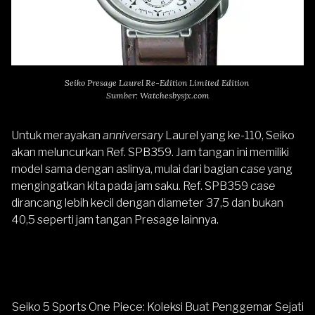
Seiko Presage Laurel Re-Edition Limited Edition
Sumber: Watchesbysjx.com
Untuk merayakan
anniversary
Laurel yang ke-110,
Seiko
akan meluncurkan Ref. SPB359. Jam tangan ini memiliki
model sama dengan aslinya, mulai dari bagian
case
yang
mengingatkan kita pada jam saku. Ref. SPB359
case
dirancang lebih kecil dengan diameter 37,5 dan bukan
40,5 seperti jam tangan Presage lainnya.
Seiko 5 Sports One Piece: Koleksi Buat Penggemar Sejati