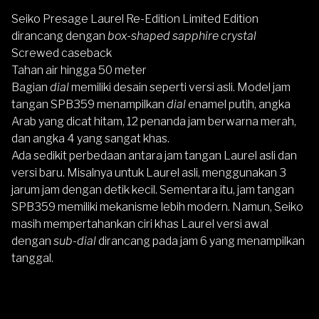
Seiko Presage Laurel Re-Edition Limited Edition
dirancang dengan
box-shaped sapphire crystal
Screwed caseback
Tahan air hingga 50 meter
Bagian
dial
memiliki desain seperti versi asli. Model jam
tangan SPB359 menampilkan
dial
enamel putih, angka
Arab yang dicat hitam, 12 penanda jam berwarna merah,
dan angka 4 yang sangat khas.
Ada sedikit perbedaan antara jam tangan Laurel asli dan
versi baru. Misalnya untuk Laurel asli, menggunakan 3
jarum jam dengan detik kecil. Sementara itu, jam tangan
SPB359 memiliki mekanisme lebih modern. Namun,
Seiko
masih mempertahankan ciri khas Laurel versi awal
dengan
sub-dial
dirancang pada jam 6 yang menampilkan
tanggal.