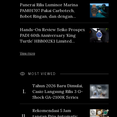
Panerai Rilis Luminor Marina
PAM01707 Pakai Carbotech,
Bobot Ringan, dan dengan
Vintage Vibes
Hands-On Review Seiko Prospex
PADI 60th Anniversary ‘King
Turtle’ HBB002K1 Limited
Edition
View more
MOST VIEWED
Tahun 2026 Baru Dimulai,
I.
Casio Langsung Rilis 3 G-
Shock GA-2100K Series
Rekomendasi 5 Jam
II.
tangan Pria Automatic