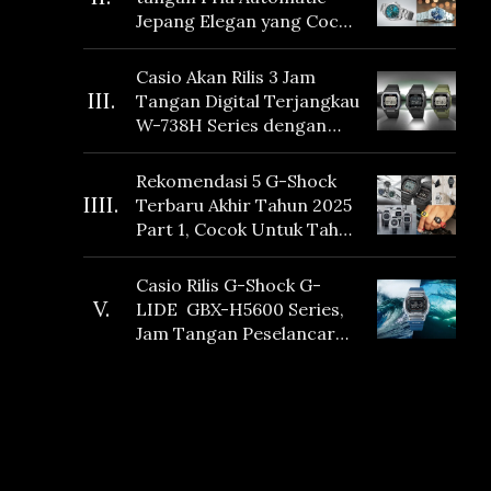
Jepang Elegan yang Cocok
Dikoleksi di 2026
Casio Akan Rilis 3 Jam
III.
Tangan Digital Terjangkau
W-738H Series dengan
Masa Baterai 10 Tahun
dan Fitur Vibration
Rekomendasi 5 G-Shock
IIII.
Terbaru Akhir Tahun 2025
Part 1, Cocok Untuk Tahun
Baru!
Casio Rilis G-Shock G-
V.
LIDE GBX-H5600 Series,
Jam Tangan Peselancar
yang dilengkapi Sensor
Heart Rate