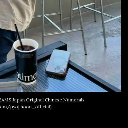
AMS Japan Original Chinese Numerals
ram/pyojihoon_official)