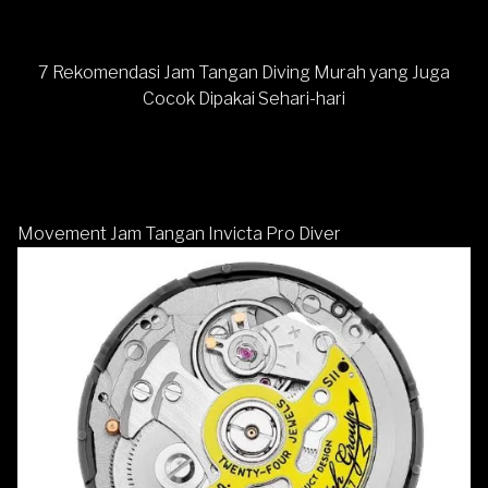
7 Rekomendasi Jam Tangan Diving Murah yang Juga
Cocok Dipakai Sehari-hari
Movement Jam Tangan Invicta Pro Diver