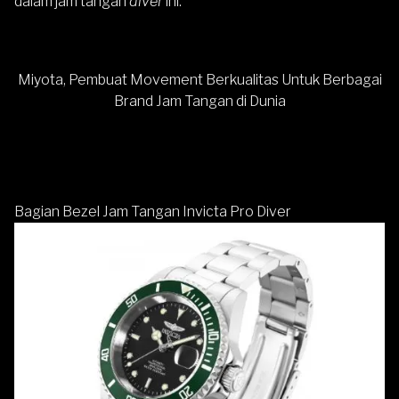
dalam jam tangan
diver
ini.
Miyota, Pembuat Movement Berkualitas Untuk Berbagai
Brand Jam Tangan di Dunia
Bagian Bezel Jam Tangan Invicta Pro Diver