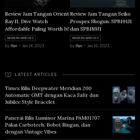
Review Jam Tangan Orient
Review Jam Tangan Seiko
Ray II, Dive Watch
Prospex Shogun: SPB191J1
Affordable Paling Worth It!
dan SPB189J1
MODERN WATCHES
MODERN WATCHES
by
Han
Jan 14, 2023
by
Han
Jan 16, 2023
LATEST ARTICLES
Timex Rilis Deepwater Meridian 200
Automatic GMT dengan Kaca Safir dan
Jubilee Style Bracelet
Panerai Rilis Luminor Marina PAM01707
Pakai Carbotech, Bobot Ringan, dan
dengan Vintage Vibes