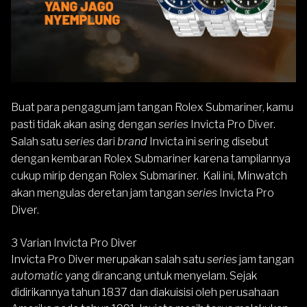
Buat para pengagum jam tangan Rolex Submariner, kamu
pasti tidak akan asing dengan
series
Invicta Pro Diver.
Salah satu
series
dari
brand
Invicta ini sering disebut
dengan kembaran Rolex Submariner karena tampilannya
cukup mirip dengan Rolex Submariner. Kali ini, Minwatch
akan mengulas deretan jam tangan
series
Invicta Pro
Diver.
3 Varian Invicta Pro Diver
Invicta Pro Diver merupakan salah satu
series
jam tangan
automatic
yang dirancang untuk menyelam. Sejak
didirikannya tahun 1837 dan diakuisisi oleh perusahaan