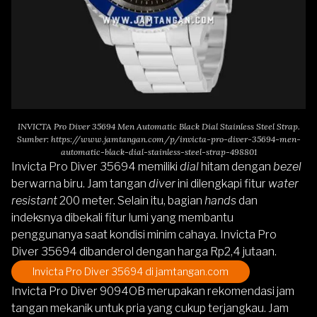
INVICTA Pro Diver 35694 Men Automatic Black Dial Stainless Steel Strap.
Sumber:
https://www.jamtangan.com/p/invicta-pro-diver-35694-men-
automatic-black-dial-stainless-steel-strap-498801
Invicta Pro Diver 35694
memiliki
dial
hitam dengan
bezel
berwarna biru. Jam tangan
diver
ini dilengkapi fitur
water
resistant
200 meter. Selain itu, bagian
hands
dan
indeksnya dibekali fitur lumi yang membantu
penggunanya saat kondisi minim cahaya.
Invicta Pro
Diver 35694
dibanderol dengan harga Rp2,4 jutaan.
Invicta Pro Diver 35694
di jamtangan.com
Invicta Pro Diver 9094OB
merupakan rekomendasi jam
tangan mekanik untuk pria yang cukup terjangkau. Jam