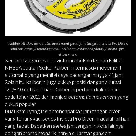
Kaliber NH35A automatic movement pada jam tangan Invicta Pro Diver.
Sumber:
https://www.invictawatch.com/watches/detail/35693-pro-
diver-men
Seri jam tangan
diver
Invicta ini dibekali dengan kaliber
NH35A buatan Seiko. Kaliber ini termasuk movement
automatic yang memiliki daya cadangan hingga 41 jam.
Selain itu, kaliber ini juga cukup presisi dengan akurasi
-20/+40 detik per hari. Kaliber ini pertama kali muncul
pada tahun 2011 dan menjadi
automatic movement
yang
cukup populer.
Buat kamu yang ingin mendapatkan jam tangan diver
yang terjangkau,
series
Invicta Pro Diver ini adalah pilihan
yang tepat. Dapatkan
series
jam tangan Invicta lainnya
dengan promo menarik, hanya di
Jamtangan.com
.