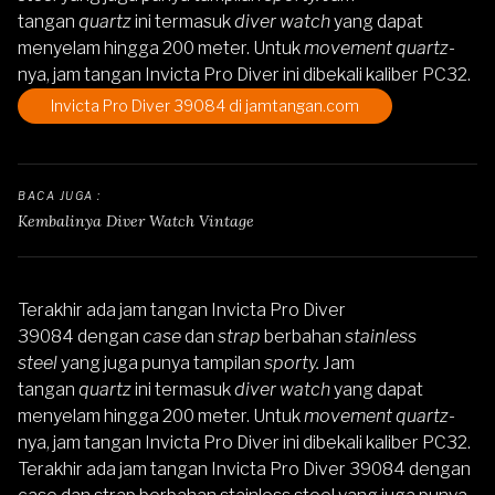
tangan
quartz
ini termasuk
diver watch
yang dapat
menyelam hingga 200 meter. Untuk
movement
quartz-
nya, jam tangan Invicta Pro Diver ini dibekali kaliber PC32.
Invicta Pro Diver 39084
di jamtangan.com
BACA JUGA : 
Kembalinya Diver Watch Vintage
Terakhir ada jam tangan
Invicta Pro Diver
39084
dengan
case
dan
strap
berbahan
stainless
steel
yang juga punya tampilan
sporty.
Jam
tangan
quartz
ini termasuk
diver watch
yang dapat
menyelam hingga 200 meter. Untuk
movement
quartz-
nya, jam tangan Invicta Pro Diver ini dibekali kaliber PC32.
Terakhir ada jam tangan Invicta Pro Diver 39084 dengan