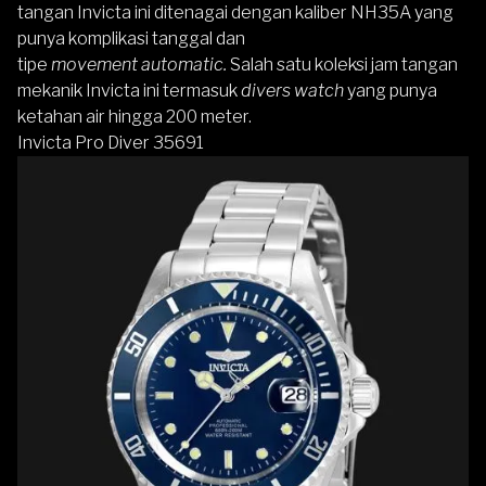
tangan Invicta ini ditenagai dengan kaliber NH35A yang
punya komplikasi tanggal dan
tipe
movement automatic.
Salah satu koleksi jam tangan
mekanik Invicta ini termasuk
divers watch
yang punya
ketahan air hingga 200 meter.
Invicta Pro Diver 35691