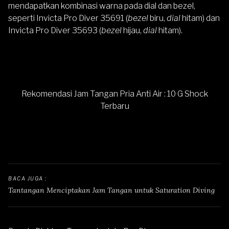
mendapatkan kombinasi warna pada dial dan bezel,
seperti
Invicta Pro Diver 35691
(
bezel
biru,
dial
hitam) dan
Invicta Pro Diver 35693
(
bezel
hijau,
dial
hitam).
Rekomendasi Jam Tangan Pria Anti Air : 10 G Shock
Terbaru
BACA JUGA : 
Tantangan Menciptakan Jam Tangan untuk Saturation Diving