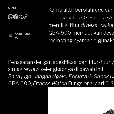
SHARE:
Kamu aktif berolahraga da
produktivitas? G-Shock GA-
memiliki fitur
fitness tracke
GBA-900 memadukan desai
Comments
(0)
resin yang nyaman digunaka
Penasaran dengan spesifikasi dan fitur-fitu
simak
review
selengkapnya di bawah ini!
Baca juga :
Jangan Ngaku Pecinta G-Shock Ka
GBA-900,
Fitness Watch
Fungsional dari G-