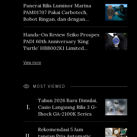
Panerai Rilis Luminor Marina
PAM01707 Pakai Carbotech,
Bobot Ringan, dan dengan
Vintage Vibes
Hands-On Review Seiko Prospex
PADI 60th Anniversary ‘King
Turtle’ HBB002K1 Limited
Edition
View more
MOST VIEWED
Tahun 2026 Baru Dimulai,
I.
Casio Langsung Rilis 3 G-
Shock GA-2100K Series
Rekomendasi 5 Jam
II.
tangan Pria Automatic