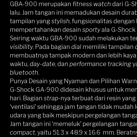
GBA-900 merupakan
fitness watch
dari G-S
lalu. Jam tangan ini memadukan desain durab
tampilan yang
stylish
, fungsionalitas dengan
mempertahankan desain
sporty
ala
G-Shock
Seiring waktu GBA-900 sudah melakukan t
visibility
. Pada bagian
dial
memiliki tampilan
membuatnya tampak modern dan lebih kaya f
waktu,
day-date
, dan
performance tracking
y
bluetooth
.
Punya Desain yang Nyaman dan Pilihan War
G-Shock GA-900 didesain khusus untuk mem
hari. Bagian
strap
-nya terbuat dari resin yan
‘ventilasi’ sehingga jam tangan tidak mudah
udara yang baik meskipun pergelangan tanga
Jam tangan ini ‘memeluk’ pergelangan tang
compact
, yaitu 51.3 x 48.9 x 16.6 mm. Berat