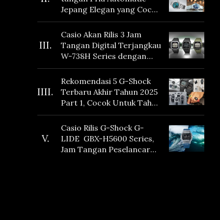
Jepang Elegan yang Cocok
Dikoleksi di 2026
Casio Akan Rilis 3 Jam
III.
Tangan Digital Terjangkau
W-738H Series dengan
Masa Baterai 10 Tahun
dan Fitur Vibration
Rekomendasi 5 G-Shock
IIII.
Terbaru Akhir Tahun 2025
Part 1, Cocok Untuk Tahun
Baru!
Casio Rilis G-Shock G-
V.
LIDE GBX-H5600 Series,
Jam Tangan Peselancar
yang dilengkapi Sensor
Heart Rate