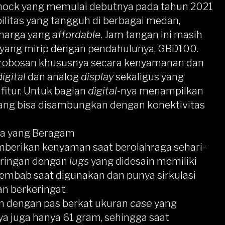
hock yang memulai debutnya pada tahun 2021
ilitas yang tangguh di berbagai medan,
 harga yang
affordable
. Jam tangan ini masih
yang mirip dengan pendahulunya, GBD100.
erobosan khususnya secara kenyamanan dan
digital
dan analog
display
sekaligus yang
itur. Untuk bagian
digital
-nya menampilkan
ang bisa disambungkan dengan konektivitas
na yang Beragam
berikan kenyaman saat berolahraga sehari-
g ringan dengan
lugs
yang didesain memiliki
 lembab saat digunakan dan punya sirkulasi
n berkeringat.
an dengan pas berkat ukuran
case
yang
nya juga hanya 61 gram, sehingga saat