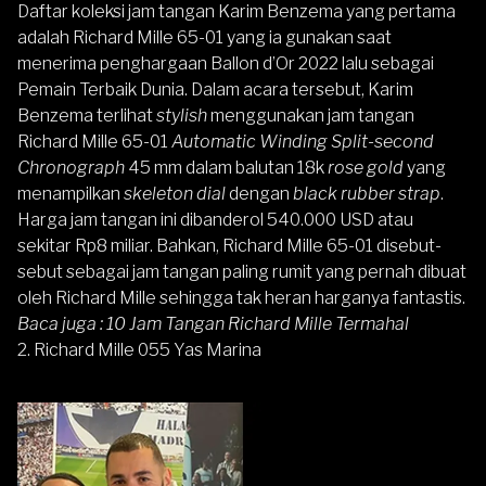
Daftar koleksi jam tangan Karim Benzema yang pertama
adalah Richard Mille 65-01 yang ia gunakan saat
menerima penghargaan Ballon d’Or 2022 lalu sebagai
Pemain Terbaik Dunia. Dalam acara tersebut, Karim
Benzema terlihat
stylish
menggunakan jam tangan
Richard Mille 65-01
Automatic Winding Split-second
Chronograph
45 mm dalam balutan 18k
rose gold
yang
menampilkan
skeleton dial
dengan
black rubber strap
.
Harga jam tangan ini dibanderol 540.000 USD atau
sekitar Rp8 miliar. Bahkan, Richard Mille 65-01 disebut-
sebut sebagai jam tangan paling rumit yang pernah dibuat
oleh Richard Mille sehingga tak heran harganya fantastis.
Baca juga :
10 Jam Tangan Richard Mille Termahal
2. Richard Mille 055 Yas Marina