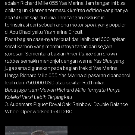
adalah Richard Mille 055 Yas Marina. Jam tangan ini bisa
dibilang unik karena termasuk
limited edition
yang hanya
ada 50 unit saja di dunia. Jam tangan ekslusif ini
terinspirasi dari sebuah arena
motor sport
yang populer
di Abu Dhabi yaitu Yas marina Circuit.
Pada bagian
case
-nya terbuat dari lebih dari 600 lapisan
serat karbon yang membuatnya tahan dari segala
goresan. Sementara bagian
inner flange
dan
crown
rubber
semakin menonjol dengan warna
Yas Blue
yang
juga sama digunakan pada bagian trek di Yas Marina.
Harga Richard Mille 055 Yas Marina di pasaran dibanderol
lebih dari 750.000 USD atau sekitar Rp11 miliar.
Baca juga :
Jam Mewah Richard Mille Ternyata Punya
Koleksi Versi Lebih Terjangkau
3. Audemars Piguet Royal Oak ‘Rainbow’ Double Balance
Wheel Openworked 154112BC