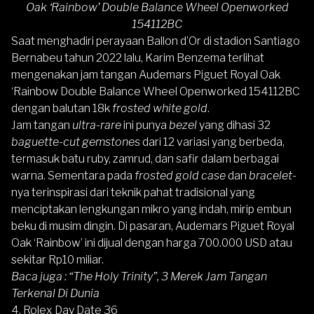
Oak ‘Rainbow’ Double Balance Wheel Openworked
154112BC
Saat menghadiri perayaan Ballon d’Or di stadion Santiago
Bernabeu tahun 2022 lalu, Karim Benzema terlihat
mengenakan jam tangan Audemars Piguet Royal Oak
‘Rainbow Double Balance Wheel Openworked 154112BC
dengan balutan 18k
frosted white gold
.
Jam tangan
ultra-rare
ini punya
bezel
yang dihasi 32
baguette-cut gemstones
dari 12 variasi yang berbeda,
termasuk batu ruby, zamrud, dan safir dalam berbagai
warna. Sementara pada
frosted gold case
dan
bracelet
-
nya terinspirasi dari teknik pahat tradisional yang
menciptakan lengkungan mikro yang indah, mirip embun
beku di musim dingin. Di pasaran, Audemars Piguet Royal
Oak ‘Rainbow’ ini dijual dengan harga 700.000 USD atau
sekitar Rp10 miliar.
Baca juga :
“The Holy Trinity”, 3 Merek Jam Tangan
Terkenal Di Dunia
4. Rolex Day Date 36