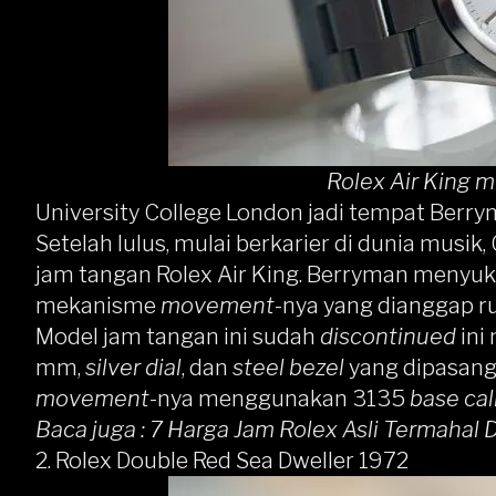
Rolex Air King m
University College London jadi tempat Be
Setelah lulus, mulai berkarier di dunia mu
jam tangan Rolex Air King. Berryman menyu
mekanisme
movement
-nya yang dianggap r
Model jam tangan ini sudah
discontinued
ini
mm,
silver dial
, dan
steel bezel
yang dipasan
movement
-nya menggunakan 3135
base cal
Baca juga :
7 Harga Jam Rolex Asli Termahal D
2. Rolex Double Red Sea Dweller 1972