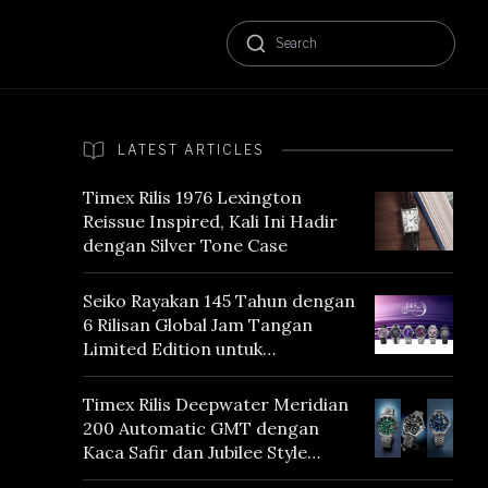
LATEST ARTICLES
Timex Rilis 1976 Lexington
Reissue Inspired, Kali Ini Hadir
dengan Silver Tone Case
Seiko Rayakan 145 Tahun dengan
6 Rilisan Global Jam Tangan
Limited Edition untuk
Menghormati Edo Purple,
Warna yang Mencerminkan
Timex Rilis Deepwater Meridian
Warisan Tokyo
200 Automatic GMT dengan
Kaca Safir dan Jubilee Style
Bracelet