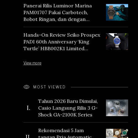
Panerai Rilis Luminor Marina
PAM01707 Pakai Carbotech,
Bobot Ringan, dan dengan
Vintage Vibes
Hands-On Review Seiko Prospex
PADI 60th Anniversary ‘King
Turtle’ HBB002K1 Limited
Edition
View more
MOST VIEWED
Tahun 2026 Baru Dimulai,
I.
Casio Langsung Rilis 3 G-
Shock GA-2100K Series
Rekomendasi 5 Jam
II.
tangan Pria Automatic