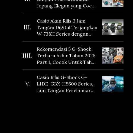
Jepang Elegan yang Cocok
Dikoleksi di 2026
Casio Akan Rilis 3 Jam
III.
Tangan Digital Terjangkau
W-738H Series dengan
Masa Baterai 10 Tahun
dan Fitur Vibration
Rekomendasi 5 G-Shock
IIII.
Terbaru Akhir Tahun 2025
Part 1, Cocok Untuk Tahun
Baru!
Casio Rilis G-Shock G-
V.
LIDE GBX-H5600 Series,
Jam Tangan Peselancar
yang dilengkapi Sensor
Heart Rate