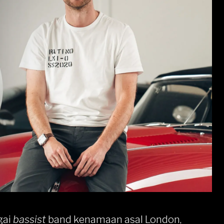
gai
bassist
band kenamaan asal London,