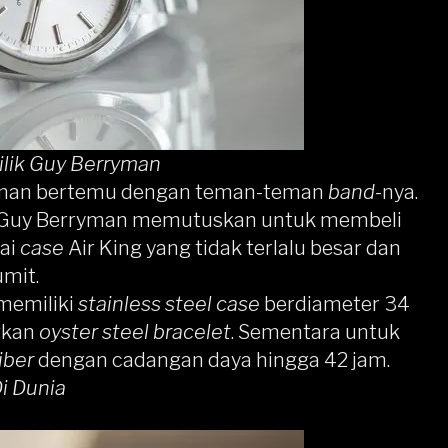
ilik Guy Berryman
rryman bertemu dengan teman-teman
band
-nya.
sik, Guy Berryman memutuskan untuk membeli
kai
case
Air King yang tidak terlalu besar dan
umit.
 memiliki
stainless steel case
berdiameter 34
gkan
oyster steel bracelet
. Sementara untuk
iber
dengan cadangan daya hingga 42 jam.
i Dunia