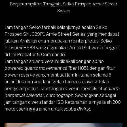
Berpenampilan Tangguh, Seiko Prospex Arnie Street
Series
Jam tangan Seiko terbaik selanjutnya adalah
Seiko
Prospex SNJ029P1 Arnie Street Series
, yang mendapat
julukan Arnie karena merupakan reinterpretasi Seiko
Prospex H588 yang digunakan Arnold Schwarzenegger
di film Predator & Commando.
Jam tangan
solar divers
ini dibekali dengan
solar-
powered quartz movement caliber
H851 dengan fitur
power reserve
yang membuat jam ini tahan selama 6
bulan di dalam keadaan gelap tanpa cahaya setelah
pengisian penuh. Jam tangan
diver
ini memiliki fitur
alarm
,
perpetual calendar
,
chronograph
. Sedangkan sebagai
jam tangan diver standar ISO, ketahanan airnya ialah 200
meter, sehingga aman untuk
scuba diving
.