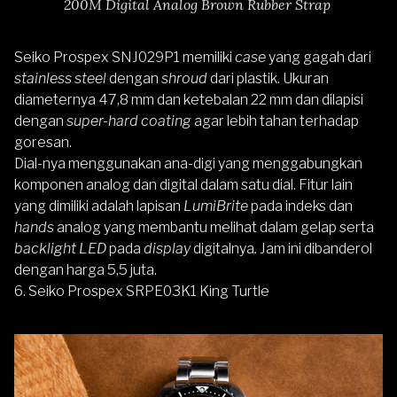
200M Digital Analog Brown Rubber Strap
Seiko Prospex SNJ029P1 memiliki
case
yang gagah dari
stainless steel
dengan
shroud
dari plastik. Ukuran
diameternya 47,8 mm dan ketebalan 22 mm dan dilapisi
dengan
super-hard coating
agar lebih tahan terhadap
goresan.
Dial-nya menggunakan ana-digi yang menggabungkan
komponen analog dan digital dalam satu dial. Fitur lain
yang dimiliki adalah lapisan
LumiBrite
pada indeks dan
hands
analog yang membantu melihat dalam gelap
serta
backlight LED
pada
display
digitalnya
.
Jam ini dibanderol
dengan harga 5,5 juta.
6.
Seiko Prospex SRPE03K1 King Turtle