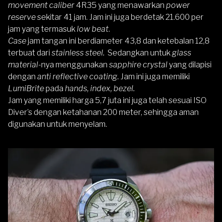
movement caliber
4R35 yang menawarkan
power
reserve
sekitar 41 jam. Jam ini juga berdetak 21.600 per
jam yang termasuk
low beat
.
Case
jam tangan ini berdiameter 43,8 dan ketebalan 12,8
terbuat dari
stainless steel.
Sedangkan untuk
glass
material
-nya menggunakan
sapphire crystal
yang dilapisi
dengan
anti reflective coating.
Jam ini juga memiliki
LumiBrite
pada
hands, index, bezel.
Jam yang memiliki harga 5,7 juta ini juga telah sesuai ISO
Diver’s dengan ketahanan 200 meter, sehingga aman
digunakan untuk menyelam.