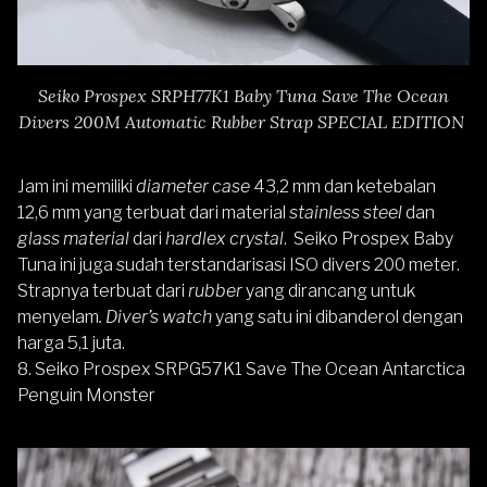
Seiko Prospex SRPH77K1 Baby Tuna Save The Ocean
Divers 200M Automatic Rubber Strap SPECIAL EDITION
Jam ini memiliki
diameter case
43,2 mm dan ketebalan
12,6 mm yang terbuat dari material
stainless steel
dan
glass material
dari
hardlex crystal
. Seiko Prospex Baby
Tuna ini juga sudah terstandarisasi ISO divers 200 meter.
Strapnya terbuat dari
rubber
yang dirancang untuk
menyelam
. Diver’s watch
yang satu ini dibanderol dengan
harga 5,1 juta.
8.
Seiko Prospex SRPG57K1 Save The Ocean Antarctica
Penguin Monster