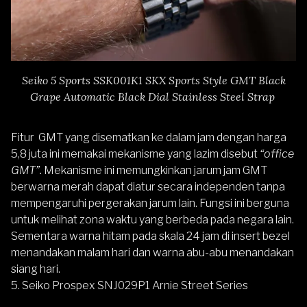
Seiko 5 Sports SSK001K1 SKX Sports Style GMT Black
Grape Automatic Black Dial Stainless Steel Strap
Fitur GMT yang disematkan ke dalam jam dengan harga
5,8 juta ini memakai mekanisme yang lazim disebut
“office
GMT”.
Mekanisme ini memungkinkan jarum jam GMT
berwarna merah dapat diatur secara independen tanpa
mempengaruhi pergerakan jarum lain. Fungsi ini berguna
untuk melihat zona waktu yang berbeda pada negara lain.
Sementara warna hitam pada skala 24 jam di insert bezel
menandakan malam hari dan warna abu-abu menandakan
siang hari.
5.
Seiko Prospex SNJ029P1 Arnie Street Series