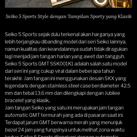
Seiko 5 Sports Style dengan Tampilan Sporty yang Klasik
Seiko 5 Sports sejak dulu terkenal akan harganya yang
lebih terjangkau dibanding model dari seri Seiko lainnya,
namun kualitas dan keandalannya sudah tidak diragukan
lagi menjadi jam tangan harian yang awet dan tangguh.
Seiko 5 Sports GMT SSK001K1
adalah salah satu model
dari seri ini yang cukup viral dalam beberapa tahun
terakhir. Jam tangan ini menggunakan desain SKX yang
legendaris dengan
stainless steel case
berdiameter 42.5
mm dan tebal 13.6 mm dan dilengkapi dengan Jubilee
bracelet
yang klasik.
.
Jam tangan Seiko yang satu ini merupakan jam tangan
automatic
GMT termurah yang ada di pasaran saat ini.
Terdapat jarum GMT berwarna merah yang menunjuk
bezel
24 jam yang fungsinya untuk melihat zona waktu