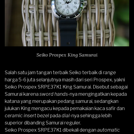
Seiko Prospex King Samurai
Salah satu jam tangan terbaik Seiko terbaik di
range
harga 5-6 juta selanjutnya masih dari seri Prospex, yakni
Seiko Prospex SRPE37K1
King Samurai. Disebut sebagai
Samurai karena
sword hands
-nya mengingatkan kepada
katana yang merupakan pedang samurai, sedangkan
julukan King mengacu kepada pemakaian kaca safir dan
ceramic insert bezel
pada
dial
-nya sehingga lebih
superior dibanding Samurai reguler.
Seiko Prospex SRPE37K1 dibekali dengan
automatic