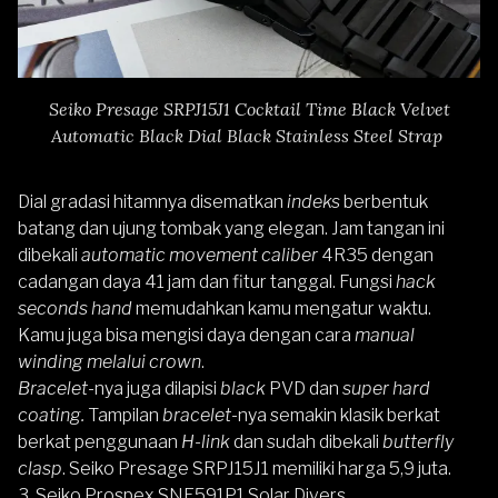
Seiko Presage SRPJ15J1 Cocktail Time Black Velvet
Automatic Black Dial Black Stainless Steel Strap
Dial gradasi hitamnya disematkan
indeks
berbentuk
batang dan ujung tombak yang elegan.
Jam tangan ini
dibekali
automatic movement caliber
4R35 dengan
cadangan daya 41 jam dan fitur tanggal. Fungsi
hack
seconds hand
memudahkan kamu mengatur waktu.
Kamu juga bisa mengisi daya dengan cara
manual
winding melalui crown
.
Bracelet
-nya juga dilapisi
black
PVD dan
super hard
coating.
Tampilan
bracelet
-nya semakin klasik berkat
berkat penggunaan
H-link
dan sudah dibekali
butterfly
clasp
. Seiko Presage SRPJ15J1 memiliki harga 5,9 juta.
3.
Seiko Prospex SNE591P1 Solar Divers