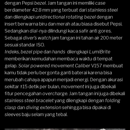
dengan Pepsi
bezel
. Jam tangan ini memiliki
case
berdiameter 42.8 mm yang terbuat dari
stainless steel
dan dilengkapi
unidirectional rotating bezel
dengan
insert berwarna biru dan merah atau biasa disebut Pepsi
.
Sedangkan
dial-nya
dilindungi kaca safir anti gores
.
Sebagai
diver’s watch
jam tangan ini tahan air 200 meter
sesuai standar ISO.
Indeks, bezel pipe
dan
hands
dilengkapi
LumiBrite
memberikan kemudahan membaca waktu di tempat
gelap.
Solar powered movement Caliber
V157 membuat
kamu tidak perlu bergonta ganti baterai karena bisa
merubah cahaya apapun menjadi energi. Dengan akurasi
sekitar ±15 detik per bulan,
movement
ini juga dibekali
fitur pencegahan
overcharge
. Jam tangan ini juga dibekali
stainless steel bracelet
yang dilengkapi
dengan
folding
clasp
dan
diving extension
sehingga bisa dipakai di
sleeves
baju selam yang tebal.