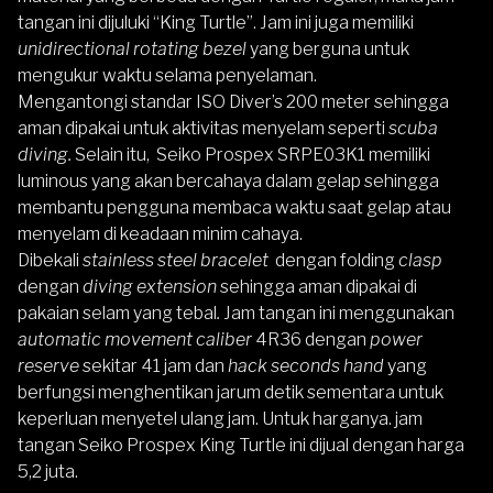
tangan ini dijuluki “King Turtle”. Jam ini juga memiliki
unidirectional rotating bezel
yang berguna untuk
mengukur waktu selama penyelaman.
Mengantongi standar ISO Diver’s 200 meter sehingga
aman dipakai untuk aktivitas menyelam seperti
scuba
diving.
Selain itu, Seiko Prospex SRPE03K1 memiliki
luminous yang akan bercahaya dalam gelap sehingga
membantu pengguna membaca waktu saat gelap atau
menyelam di keadaan minim cahaya.
Dibekali
stainless steel bracelet
dengan folding
clasp
dengan
diving extension
sehingga aman dipakai di
pakaian selam yang tebal
.
Jam tangan ini menggunakan
automatic movement
caliber
4R36 dengan
power
reserve
sekitar 41 jam dan
hack seconds hand
yang
berfungsi menghentikan jarum detik sementara untuk
keperluan menyetel ulang jam. Untuk harganya. jam
tangan Seiko Prospex King Turtle ini dijual dengan harga
5,2 juta.