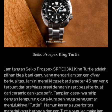
Seiko Prospex King Turtle
Jam tangan
Seiko Prospex SRPE03K1
King Turtle adalah
pilihan ideal bagi kamu yang mencari jam tangan
diver
berkualitas. Jam ini memiliki
case
berdiameter 45 mm yang
terbuat dari
stainless steel
dengan insert bezel terbuat
dari ceramic dan kaca safir. Tampilan
case
-nya mirip
dengan tempurung kura-kura sehingga penggemar
menjulukinya “Turtle”. Namun karena superioritas
material yang berbeda dengan Turtle reguler, maka jam