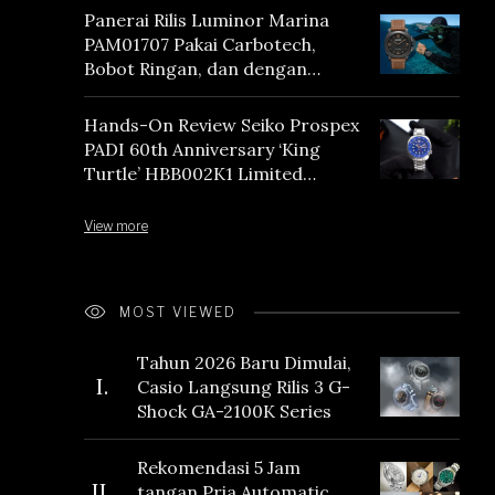
Panerai Rilis Luminor Marina
PAM01707 Pakai Carbotech,
Bobot Ringan, dan dengan
Vintage Vibes
Hands-On Review Seiko Prospex
PADI 60th Anniversary ‘King
Turtle’ HBB002K1 Limited
Edition
View more
MOST VIEWED
Tahun 2026 Baru Dimulai,
I.
Casio Langsung Rilis 3 G-
Shock GA-2100K Series
Rekomendasi 5 Jam
II.
tangan Pria Automatic