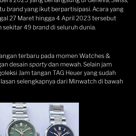
ders 2023
yang berlangsung di Geneva, Swiss,
atu
brand
yang ikut berpartisipasi. Acara yang
gal 27 Maret hingga 4 April 2023 tersebut
h sekitar 49
brand
di seluruh dunia.
tangan terbaru pada momen Watches &
gan desain
sporty
dan mewah. Selain jam
ngoleksi Jam tangan
TAG Heuer
yang sudah
ulasan selengkapnya dari Minwatch di bawah