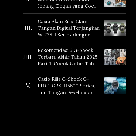
Jepang Elegan yang Cocok
Dikoleksi di 2026
Casio Akan Rilis 3 Jam
III.
Tangan Digital Terjangkau
W-738H Series dengan
Masa Baterai 10 Tahun
dan Fitur Vibration
Rekomendasi 5 G-Shock
IIII.
Terbaru Akhir Tahun 2025
Part 1, Cocok Untuk Tahun
Baru!
Casio Rilis G-Shock G-
V.
LIDE GBX-H5600 Series,
Jam Tangan Peselancar
yang dilengkapi Sensor
Heart Rate