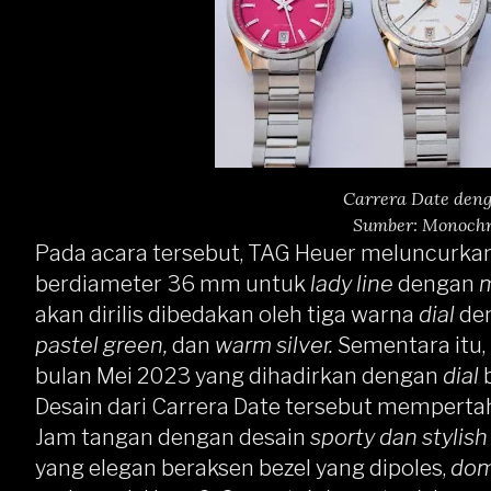
Carrera Date den
Sumber: Monoch
Pada acara tersebut,
TAG Heuer
meluncurkan
berdiameter 36 mm untuk
lady line
dengan
m
akan dirilis dibedakan oleh tiga warna
dial
de
pastel green,
dan
warm silver.
Sementara itu,
bulan Mei 2023 yang dihadirkan dengan
dial
Desain dari Carrera Date tersebut mempertah
Jam tangan dengan desain
sporty dan stylis
yang elegan beraksen bezel yang dipoles,
dom