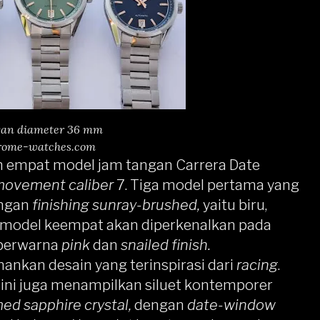
gan diameter 36 mm
rome-watches.com
 empat model jam tangan Carrera Date
ovement caliber
7. Tiga model pertama yang
ngan
finishing sunray-brushed,
yaitu biru,
 model keempat akan diperkenalkan pada
berwarna
pink
dan
snailed finish.
ankan desain yang terinspirasi dari
racing
.
h
ini juga menampilkan siluet kontemporer
ed sapphire crystal,
dengan
date-window