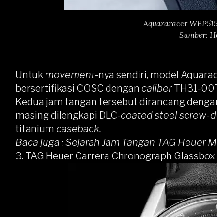
Aquararacer WBP5152
Sumber: H
Untuk
movement
-nya sendiri, model Aquar
bersertifikasi COSC dengan
caliber
TH31-00T
Kedua jam tangan tersebut dirancang deng
masing dilengkapi DLC-
coated steel screw-
titanium
caseback.
Baca juga :
Sejarah Jam Tangan TAG Heuer M
3.
TAG Heuer Carrera Chronograph Glassbox