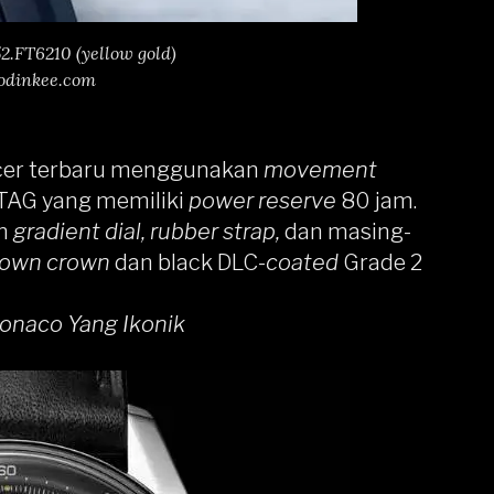
.FT6210 (yellow gold)
odinkee.com
acer terbaru menggunakan
movement
AG yang memiliki
power reserve
80 jam.
an
gradient dial, rubber strap,
dan masing-
down crown
dan black DLC-
coated
Grade 2
onaco Yang Ikonik