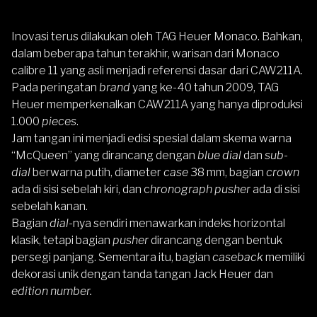
Inovasi terus dilakukan oleh
TAG Heuer
Monaco. Bahkan,
dalam beberapa tahun terakhir, warisan dari Monaco
calibre 11 yang asli menjadi referensi dasar dari CAW211A.
Pada peringatan
brand
yang ke-40 tahun 2009,
TAG
Heuer
memperkenalkan CAW211A yang hanya diproduksi
1.000
pieces
.
Jam tangan ini menjadi edisi spesial dalam skema warna
“McQueen” yang dirancang dengan
blue dial
dan
sub-
dial
berwarna putih, diameter
case
38 mm, bagian
crown
ada di sisi sebelah kiri, dan c
hronograph pusher
ada di sisi
sebelah kanan.
Bagian
dial
-nya sendiri menawarkan indeks horizontal
klasik, tetapi bagian
pusher
dirancang dengan bentuk
persegi panjang. Sementara itu, bagian
caseback
memiliki
dekorasi unik dengan tanda tangan Jack Heuer dan
edition number.