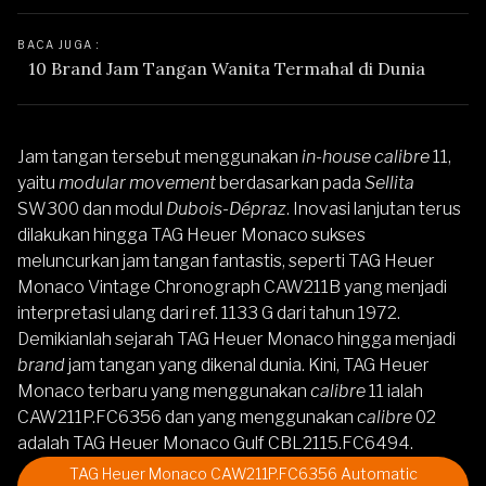
BACA JUGA : 
10 Brand Jam Tangan Wanita Termahal di Dunia
Jam tangan tersebut menggunakan
in-house calibre
11,
yaitu
modular movement
berdasarkan pada
Sellita
SW300 dan modul
Dubois-Dépraz
. Inovasi lanjutan terus
dilakukan hingga
TAG Heuer
Monaco sukses
meluncurkan jam tangan fantastis, seperti TAG Heuer
Monaco Vintage Chronograph CAW211B yang menjadi
interpretasi ulang dari ref. 1133 G dari tahun 1972.
Demikianlah sejarah
TAG Heuer
Monaco hingga menjadi
brand
jam tangan yang dikenal dunia. Kini, TAG Heuer
Monaco terbaru yang menggunakan
calibre
11 ialah
CAW211P.FC6356
dan yang menggunakan
calibre
02
adalah
TAG Heuer Monaco Gulf CBL2115.FC6494
.
TAG Heuer Monaco CAW211P.FC6356 Automatic