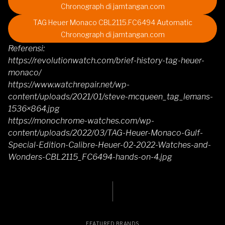
Chronograph di jamtangan.com
TAG Heuer Monaco CBL2115.FC6494 Automatic
Chronograph di jamtangan.com
Referensi:
https://revolutionwatch.com/brief-history-tag-heuer-
monaco/
https://www.watchrepair.net/wp-
content/uploads/2021/01/steve-mcqueen_tag_lemans-
1536×864.jpg
https://monochrome-watches.com/wp-
content/uploads/2022/03/TAG-Heuer-Monaco-Gulf-
Special-Edition-Calibre-Heuer-02-2022-Watches-and-
Wonders-CBL2115_FC6494-hands-on-4.jpg
FEATURED BRANDS