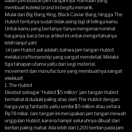
dalam pembuatan jam tangannya. Hal itulah yang
membuat koleksi
brand
ini begitu menarik.
Mulai dari Big Bang King, Black Caviar Bang, hingga The
Hublot tentunya sudah tidak asing lagi di telinga kamu.
Untuk kamu yang bertanya-tanya mengenai nominal
harganya, baca terus artikel ini untuk mengetahuinya
lebih lanjut yah!
ciri jam Hublot asli
adalah, bahwa jam tangan Hublot
melalui
craftsmanship
yang sangat mendetail. Melalui
tiga tahapan utama yaitu dari segi
material,
movement
dan
manufacture
yang membuatnya sangat
eksklusif.
1. The Hublot
Disebut sebagai “Hublot $5 million” jam tangan Hublot
termahal di duduki paling atas oleh
The Hublot
dengan
harga yang fantastis yaitu senilai $5 million atau setara
Rp78 miliar. Jam tangan ini merupakan jam tangan mewah
unggulan Hublot, karena hampir seluruhnya dibuat dari
berlian paling mahal. Ada lebih dari 1.200 berlian pada jam