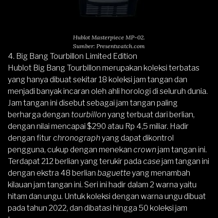
Hublot Masterpiece MP-02.
Sumber: Presentwatch.com
4. Big Bang Tourbillon Limited Edition
Hublot Big Bang Tourbillon
merupakan koleksi terbatas
yang hanya dibuat sekitar 18 koleksi jam tangan dan
menjadi banyak incaran oleh ahli horologi di seluruh dunia.
Jam tangan ini disebut sebagai jam tangan paling
berharga dengan
tourbillon
yang terbuat dari berlian,
dengan nilai mencapai $290 atau Rp 4,5 miliar. Hadir
dengan fitur
chronograph
yang dapat dikontrol
pengguna, cukup dengan menekan
crown
jam tangan ini.
Terdapat 212 berlian yang terukir pada
case
jam tangan ini
dengan ekstra 48 berlian
baguette
yang menambah
kilauan jam tangan ini. Seri ini hadir dalam 2 warna yaitu
hitam dan ungu. Untuk koleksi dengan warna ungu dibuat
pada tahun 2022, dan dibatasi hingga 50 koleksi jam