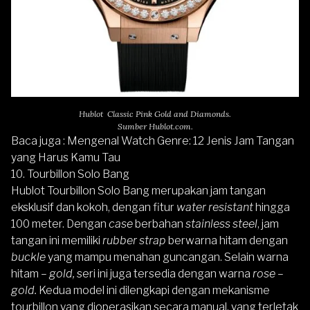
Hublot Classic Pink Gold and Diamonds.
Sumber Hublot.com.
Baca juga :
Mengenal Watch Genre: 12 Jenis Jam Tangan
yang Harus Kamu Tau
10. Tourbillon Solo Bang
Hublot Tourbillon Solo Bang
merupakan jam tangan
eksklusif dan kokoh, dengan fitur
water resistant
hingga
100 meter. Dengan
case
berbahan
stainless steel
, jam
tangan ini memiliki
rubber strap
berwarna hitam dengan
buckle
yang mampu menahan guncangan. Selain warna
hitam –
gold,
seri ini juga tersedia dengan warna
rose –
gold.
Kedua model ini dilengkapi dengan mekanisme
tourbillon yang dioperasikan secara manual, yang terletak