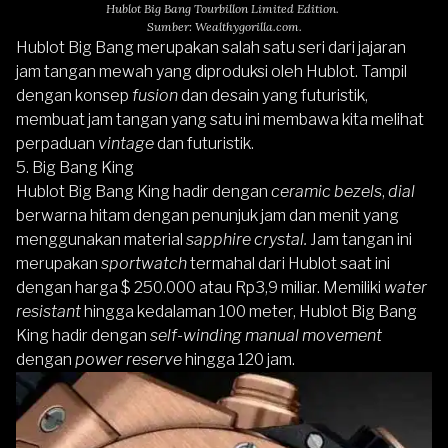
Hublot Big Bang Tourbillon Limited Edition.
Sumber: Wealthygorilla.com.
Hublot Big Bang
merupakan salah satu seri dari jajaran
jam tangan mewah
yang diproduksi oleh Hublot. Tampil
dengan konsep
fusion
dan desain yang futuristik,
membuat jam tangan yang satu ini membawa kita melihat
perpaduan
vintage
dan futuristik.
5. Big Bang King
Hublot Big Bang King
hadir dengan
ceramic bezels
,
dial
berwarna hitam dengan penunjuk jam dan menit yang
menggunakan material
sapphire crystal.
Jam tangan ini
merupakan
sportwatch
termahal dari Hublot saat ini
dengan harga $ 250.000 atau Rp3,9 miliar. Memiliki
water
resistant
hingga kedalaman 100 meter, Hublot Big Bang
King hadir dengan
self-winding manual movement
dengan
power reserve
hingga 120 jam.