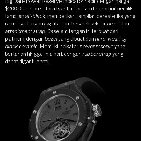
Big Date Power Reserve Indicator
hadir dengan
harga
$200.000 atau setara Rp3,1 miliar. Jam tangan ini memiliki
tampilan
all-black
, memberikan tampilan berestetika yang
ramping, dengan
lug
titanium besar di sekitar
bezel
dan
attachment strap
.
Case
jam tangan ini terbuat dari
platinum, dengan
bezel
yang dibuat dari
hard-wearing
black ceramic
. Memiliki indikator
power reserve
yang
bertahan hingga lima hari, dengan
rubber strap
yang
dapat diganti-ganti.