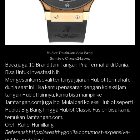
Hublot Tourbillon Solo Bang.
Sumber: Chrono24.com.
Baca juga:
10 Brand Jam Tangan Pria Termahal di Dunia,
Bisa Untuk Investasi Nih!
Mengesankan sekali tentunya jajaran Hublot termahal di
dunia saat ini. Jika kamu penasaran dengan koleksi jam
tangan Hublot lainnya, kamu bisa mampir ke
Jamtangan.com
juga lho! Mulai dari koleksi Hublot seperti
Hublot Big Bang hingga Hublot Classic Fusion bisa kamu
temukan
Jamtangan.com
.
Oleh: Rahel Humillang
Referensi: https://wealthygorilla.com/most-expensive-
hublot-watches/