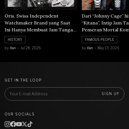
Oris, Swiss Independent
Dari “Johnny Cage” h
Watchmaker Brand yang Saat
“Kitana”, Intip Jam T
Ini Hanya Membuat Jam Tangan
Pemeran Mortal Kom
Mechanical
HISTORY
FAMOUS PEOPLE
by
Han
Jul 28, 2026
by
Han
May 13, 2026
GET IN THE LOOP
SIGN UP
OUR SOCIALS