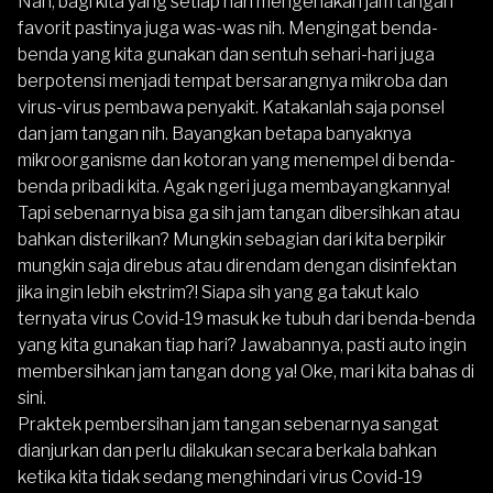
Nah, bagi kita yang setiap hari mengenakan jam tangan
favorit pastinya juga was-was nih. Mengingat benda-
benda yang kita gunakan dan sentuh sehari-hari juga
berpotensi menjadi tempat bersarangnya mikroba dan
virus-virus pembawa penyakit. Katakanlah saja ponsel
dan jam tangan nih. Bayangkan betapa banyaknya
mikroorganisme dan kotoran yang menempel di benda-
benda pribadi kita. Agak ngeri juga membayangkannya!
Tapi sebenarnya bisa ga sih jam tangan dibersihkan atau
bahkan disterilkan? Mungkin sebagian dari kita berpikir
mungkin saja direbus atau direndam dengan disinfektan
jika ingin lebih ekstrim?! Siapa sih yang ga takut kalo
ternyata virus Covid-19 masuk ke tubuh dari benda-benda
yang kita gunakan tiap hari? Jawabannya, pasti auto ingin
membersihkan jam tangan dong ya! Oke, mari kita bahas di
sini.
Praktek pembersihan jam tangan sebenarnya sangat
dianjurkan dan perlu dilakukan secara berkala bahkan
ketika kita tidak sedang menghindari virus Covid-19