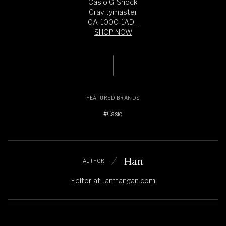
Casio G-Shock
Gravitymaster
GA-1000-1ADR
Master Of G Twin
SHOP NOW
Sensor Digital
Compass Black
Resin Band
FEATURED BRANDS
#Casio
Han
AUTHOR
Editor
at
Jamtangan.com