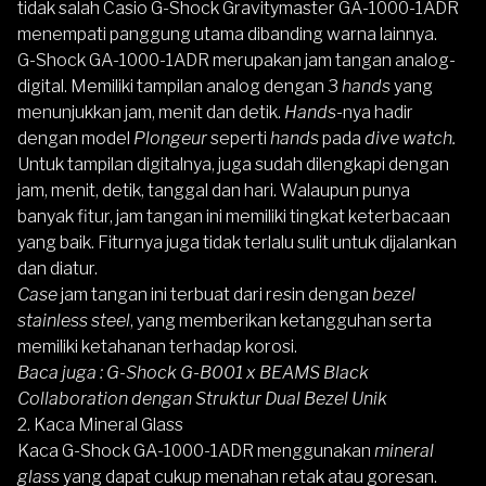
tidak salah Casio G-Shock Gravitymaster GA-1000-1ADR
menempati panggung utama dibanding warna lainnya.
G-Shock GA-1000-1ADR merupakan jam tangan analog-
digital. Memiliki tampilan analog dengan 3
hands
yang
menunjukkan jam, menit dan detik.
Hands-
nya hadir
dengan model
Plongeur
seperti
hands
pada
dive watch.
Untuk tampilan digitalnya, juga sudah dilengkapi dengan
jam, menit, detik, tanggal dan hari. Walaupun punya
banyak fitur, jam tangan ini memiliki tingkat keterbacaan
yang baik. Fiturnya juga tidak terlalu sulit untuk dijalankan
dan diatur.
Case
jam tangan ini terbuat dari resin dengan
bezel
stainless steel
, yang memberikan ketangguhan serta
memiliki ketahanan terhadap korosi.
Baca juga :
G-Shock G-B001 x BEAMS Black
Collaboration dengan Struktur Dual Bezel Unik
2. Kaca Mineral Glass
Kaca
G-Shock
GA-1000-1ADR menggunakan
mineral
glass
yang dapat cukup menahan retak atau goresan.