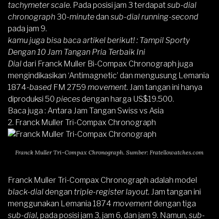
tachymeter scale
. Pada posisi jam 3 terdapat
sub-dial
chronograph
30-
minute
dan
sub-dial running-second
pada jam 9.
kamu juga bisa baca artikel berikut! :
Tampil Sporty
Dengan 10 Jam Tangan Pria Terbaik Ini
Dial
dari Franck Muller Bi-Compax Chronograph juga
mengindikasikan ‘Antimagnetic’ dan mengusung Lemania
1874-
based
FM 2759
movement.
Jam tangan ini hanya
diproduksi 50
pieces
dengan harga US$19.500.
Baca juga :
Antara Jam Tangan Swiss vs Asia
2.
Franck Muller Tri-Compax Chronograph
Franck Muller Tri-Compax Chronograph. Sumber: Fratellowatches.com
Franck Muller Tri-Compax Chronograph adalah model
black-dial
dengan
triple-register layout.
Jam tangan ini
menggunakan Lemania 1874
movement
dengan tiga
sub-dial,
pada posisi jam 3, jam 6, dan jam 9. Namun,
sub-