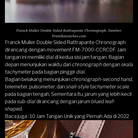
Franck Muller Double Sided Rattrapante Chronograph. Sumber:
Fratellowatches.com
Franck Muller Double Sided Rattrapante Chronograph
dirancang dengan
movement
FM-7000-CCRCDF. Jam
tangan ini memiliki
dial
di kedua sisi jam tangan. Bagian
depan menunjukan waktu dan
chronograph
dengan
skala
tachymeter
pada bagian pinggir
dial
.
Bagian belakang menunjukan
chronograph-second hand
,
telemeter, pulsometer, dan
snail-style tachymeter scale
pada bagian tengah. Sementara itu, jarum yang lebih kecil
pada
sub-dial
dirancang dengan jarum
blued leaf-
shaped.
Baca juga :
10 Jam Tangan Unik yang Pernah Ada di 2022