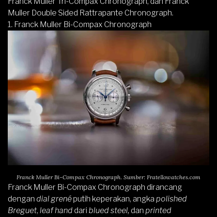
Franck Muller Tri-Compax Chronograph, dan Franck
Muller Double Sided Rattrapante Chronograph.
1.
Franck Muller Bi-Compax Chronograph
Franck Muller Bi-Compax Chronograph. Sumber: Fratellowatches.com
Franck Muller Bi-Compax Chronograph dirancang
dengan
dial grené
putih keperakan, angka
polished
Breguet
,
leaf hand
dari
blued steel,
dan
printed