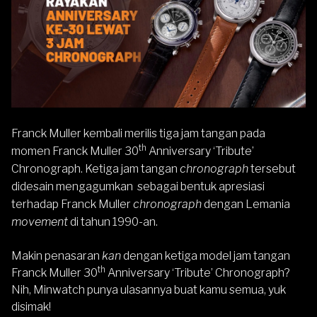
Franck Muller kembali merilis tiga jam tangan pada
th
momen Franck Muller 30
Anniversary ‘Tribute’
Chronograph. Ketiga jam tangan
chronograph
tersebut
didesain mengagumkan sebagai bentuk apresiasi
terhadap Franck Muller
chronograph
dengan Lemania
movement
di tahun 1990-an.
Makin penasaran
kan
dengan ketiga model jam tangan
th
Franck Muller 30
Anniversary ‘Tribute’ Chronograph?
Nih, Minwatch punya ulasannya buat kamu semua, yuk
disimak!