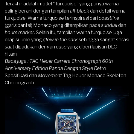
Terakhir adalah model “Turquoise” yang punya warna
paling berani dengan tampilan
all-black
dan detail warna
turquoise. Warna turquoise terinspirasi dari
coastline
(garis pantai) Monaco yang ditampilkan pada
subdial
dan
hours marker
. Selain itu, tampilan warna turquoise juga
dilapisi lume yang
glow in the dark
sehingga sangat serasi
saat dipadukan dengan
case
yang diberi lapisan DLC
hitam.
Baca juga :
TAG Heuer Carrera Chronograph 60th
Anniversary Edition Panda Dengan Style Retro
Spesifikasi dan
Movement
Tag Heuer Monaco Skeleton
Chronograph