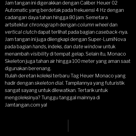
Jam tangan ini digerakkan dengan Caliber Heuer 02
Automatic yang berdetak pada frekuensi 4 Hz dengan
cadangan daya tahan hingga 80 jam. Semetara
artsitektur
chronograph
dengan
column wheel
dan
vertical clutch
dapat terlihat pada bagian
caseback
-nya.
Jam tangan ini juga dilengkapi dengan Super-LumiNova
pada bagian
hands,
indeks,
dan
date window
untuk
menambah
visibility
di tempat gelap. Selain itu, Monaco
Skeleton juga tahan air hingga 100 meter yang aman saat
digunakan berenang.
Itulah deretan koleksi terbaru
Tag Heuer
Monaco yang
hadir dengan
skeleton dial
. Tampilannya yang futuristik
sangat sayang untuk dilewatkan. Tertarik untuk
mengoleksinya? Tunggu tanggal mainnya di
Jamtangan.com
ya!