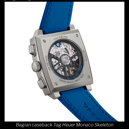
Bagian caseback Tag Heuer Monaco Skeleton