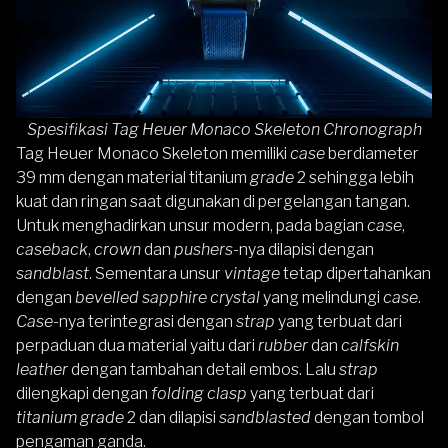
Spesifikasi Tag Heuer Monaco Skeleton Chronograph
Tag Heuer Monaco Skeleton memiliki
case
berdiameter
39 mm dengan material titanium
grade
2 sehingga lebih
kuat dan ringan saat digunakan di pergelangan tangan.
Untuk menghadirkan unsur modern, pada bagian
case
,
caseback
,
crown
dan
pushers
-nya dilapisi dengan
sandblast
. Sementara unsur
vintage
tetap dipertahankan
dengan
bevelled sapphire crystal
yang melindungi
case
.
Case
-nya terintegrasi dengan
strap
yang terbuat dari
perpaduan dua material yaitu dari
rubber
dan
calfskin
leather
dengan tambahan detail embos. Lalu
strap
dilengkapi dengan
folding clasp
yang terbuat dari
titanium grade
2 dan dilapisi
sandblasted
dengan tombol
pengaman ganda.