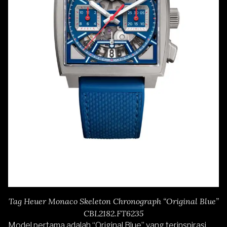
Tag Heuer Monaco Skeleton Chronograph “Original Blue”
CBL2182.FT6235
Model pertama adalah “Original Blue” yang terinspirasi