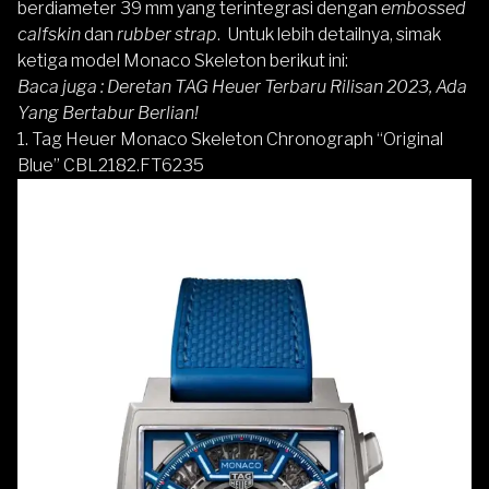
berdiameter 39 mm yang terintegrasi dengan
embossed
calfskin
dan
rubber strap
. Untuk lebih detailnya, simak
ketiga model Monaco Skeleton berikut ini:
Baca juga :
Deretan TAG Heuer Terbaru Rilisan 2023, Ada
Yang Bertabur Berlian!
1. Tag Heuer Monaco Skeleton Chronograph “Original
Blue” CBL2182.FT6235