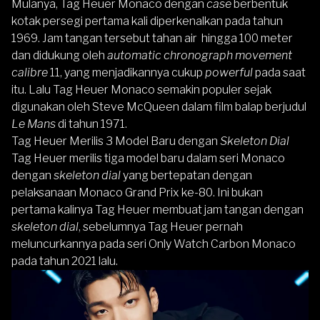
Mulanya, Tag Heuer Monaco dengan
case
berbentuk
kotak persegi pertama kali diperkenalkan pada tahun
1969. Jam tangan tersebut tahan air hingga 100 meter
dan didukung oleh
automatic chronograph movement
calibre
11, yang menjadikannya cukup
powerful
pada saat
itu. Lalu Tag Heuer Monaco semakin populer sejak
digunakan oleh Steve McQueen dalam film balap berjudul
Le Mans
di tahun 1971.
Tag Heuer Merilis 3 Model Baru dengan
Skeleton Dial
Tag Heuer merilis tiga model baru dalam seri Monaco
dengan
skeleton dial
yang bertepatan dengan
pelaksanaan Monaco Grand Prix ke-80. Ini bukan
pertama kalinya Tag Heuer membuat jam tangan dengan
skeleton dial
, sebelumnya Tag Heuer pernah
meluncurkannya pada seri Only Watch Carbon Monaco
pada tahun 2021 lalu.