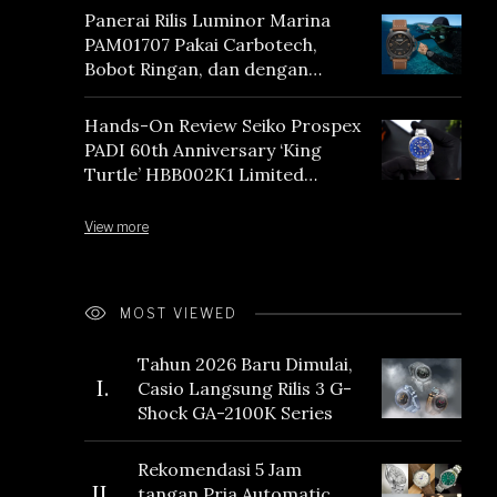
Panerai Rilis Luminor Marina
PAM01707 Pakai Carbotech,
Bobot Ringan, dan dengan
Vintage Vibes
Hands-On Review Seiko Prospex
PADI 60th Anniversary ‘King
Turtle’ HBB002K1 Limited
Edition
View more
MOST VIEWED
Tahun 2026 Baru Dimulai,
I.
Casio Langsung Rilis 3 G-
Shock GA-2100K Series
Rekomendasi 5 Jam
II.
tangan Pria Automatic