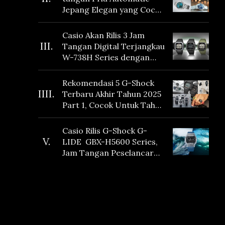
Jepang Elegan yang Cocok
Dikoleksi di 2026
Casio Akan Rilis 3 Jam
III.
Tangan Digital Terjangkau
W-738H Series dengan
Masa Baterai 10 Tahun
dan Fitur Vibration
Rekomendasi 5 G-Shock
IIII.
Terbaru Akhir Tahun 2025
Part 1, Cocok Untuk Tahun
Baru!
Casio Rilis G-Shock G-
V.
LIDE GBX-H5600 Series,
Jam Tangan Peselancar
yang dilengkapi Sensor
Heart Rate