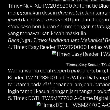
Timex Navi XL TW2U38200 Automatic Blue 
menggunakan desain
dive watch.
Jam tangan
jewel
dan
power reserve
40 jam. Jam tanga
steel case
berukuran 41 mm dengan
rotating
yang menawarkan kesan maskulin.
Baca juga :
Timex Hadirkan Jam Mekanikal B
4.
Timex Easy Reader TW2T28800 Ladies Whi
Timex Easy Reader TW2T
Warna-warna cerah seperti
pink
, ungu, biru, 
Reader TW2T28800 Ladies White Dial
yang b
terutama pada
dial
, penanda jam, dan
leather
ingin tampil kasual dengan jam tangan
color
5.
Timex DGTL TW5M27700 A-Game Digital D