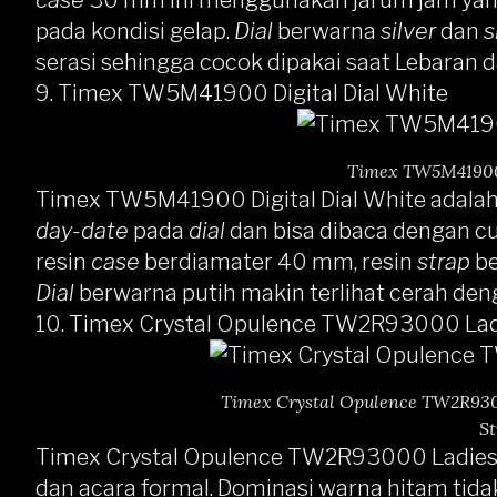
case
30 mm ini menggunakan jarum jam yang
pada kondisi gelap.
Dial
berwarna
silver
dan
s
serasi sehingga cocok dipakai saat Lebaran d
9.
Timex TW5M41900 Digital Dial White
Timex TW5M41900 
Timex TW5M41900 Digital Dial White
adalah
day-date
pada
dial
dan bisa dibaca dengan 
resin
case
berdiamater 40 mm, resin
strap
be
Dial
berwarna putih makin terlihat cerah de
10.
Timex Crystal Opulence TW2R93000 Ladi
Timex Crystal Opulence TW2R9300
St
Timex Crystal Opulence TW2R93000 Ladies 
dan acara formal. Dominasi warna hitam tid