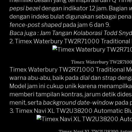
memiliki desain yang terinspirasi dari
Q Time
pepsi bezel
dengan indikator 12 jam. Bagian
w
dengan indeks bulat digunakan sebagai penan
fence-post shaped
pada jam 6 dan 9.
Baca juga :
Jam Tangan Kolaborasi Todd Sny
2. Timex Waterbury TW2R71000 Traditional 
Timex Waterbury TW2R71000
Timex Waterbury TW2R71000 Traditional Me
warna abu-abu, baik pada
dial
dan
strap
den
Model jam ini cukup unik karena menampilk
memberi tampilan kontras, jarum detik did
menit, serta
background date-window
pada p
3. Timex Navi XL TW2U38200 Automatic Blu
Timex Navi XL TW2U38200 Automat