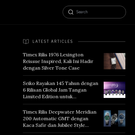
LATEST ARTICLES
Timex Rilis 1976 Lexington
Reissue Inspired, Kali Ini Hadir
dengan Silver Tone Case
Seiko Rayakan 145 Tahun dengan
6 Rilisan Global Jam Tangan
Limited Edition untuk
Menghormati Edo Purple,
Warna yang Mencerminkan
Timex Rilis Deepwater Meridian
Warisan Tokyo
200 Automatic GMT dengan
Kaca Safir dan Jubilee Style
Bracelet