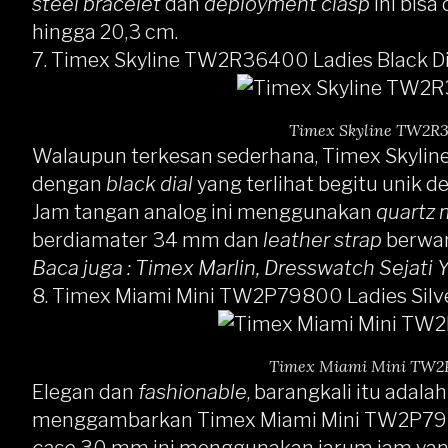
steel
bracelet
dan
deployment clasp
ini bisa
hingga 20,3 cm.
7.
Timex Skyline TW2R36400 Ladies Black Di
Timex Skyline TW2R3
Walaupun terkesan sederhana,
Timex Skylin
dengan
black dial
yang terlihat begitu unik 
Jam tangan analog ini menggunakan
quartz
berdiamater 34 mm dan
leather strap
berwar
Baca juga :
Timex Marlin, Dresswatch Sejati
8.
Timex Miami Mini TW2P79800 Ladies Silve
Timex Miami Mini TW2P7
Elegan dan
fashionable
, barangkali itu adal
menggambarkan
Timex Miami Mini TW2P7980