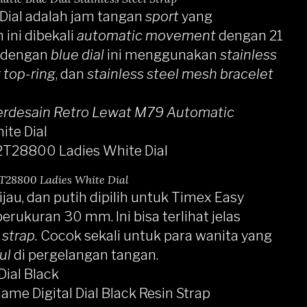
Dial
adalah jam tangan
sport
yang
 ini dibekali
automatic movement
dengan 21
n dengan
blue dial
ini menggunakan
stainless
 top-ring
, dan
stainless steel mesh bracelet
erdesain Retro Lewat M79 Automatic
te Dial
28800 Ladies White Dial
hijau, dan putih dipilih untuk
Timex Easy
erukuran 30 mm. Ini bisa terlihat jelas
 strap.
Cocok sekali untuk para wanita yang
ful
di pergelangan tangan.
ial Black