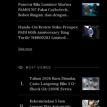
Panerai Rilis Luminor Marina
PAM01707 Pakai Carbotech,
Bobot Ringan, dan dengan
Vintage Vibes
Hands-On Review Seiko Prospex
PADI 60th Anniversary ‘King
Turtle’ HBB002K1 Limited
Edition
View more
MOST VIEWED
Tahun 2026 Baru Dimulai,
I.
Casio Langsung Rilis 3 G-
Shock GA-2100K Series
Rekomendasi 5 Jam
II.
tangan Pria Automatic