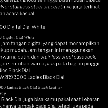
 diisi
Luminous
sehingga bisa mudah dibaca
ilver stainless steel bracelet
-nya juga terlihat
an acara kasual.
Digital Dial White
 jam tangan digital yang dapat menampilkan
cukup mudah. Jam tangan ini menggunakan
rwarna putih, dan
stainless steel caseback.
ngan sentuhan warna
pink
pada bagian pinggir.
es Black Dial
0 Ladies Black Dial Black Leather
rap
Black Dial
juga bisa kamu pakai saat Lebaran
ak hanya tampak pada
dial
, tetapi juga pada