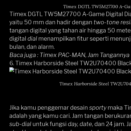
Timex DGTL TW5M27700 A-Game 
Timex DGTL TW5M27700 A-Game Digital Dia
yaitu 50 mm dan hadir dengan
two-tone resi
tangan digital yang tahan air hingga 50 met
digital
dial
menampilkan fitur seperti menunju
bulan, dan alarm.
Baca juga :
Timex PAC-MAN, Jam Tangannya 
6.
Timex Harborside Steel TW2U70400 Black
Timex Harborside Steel TW2U7040
Jika kamu penggemar desain
sporty
maka
Ti
adalah yang kamu cari. Jam tangan beruku
sub-dial
untuk fungsi
day, date,
dan 24 jam. 