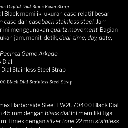
Digital Dial Black Resin Strap
l Black
memiliki ukuran
case
relatif besar
n case
dan
caseback stainless steel.
Jam
er ini menggunakan
quartz movement
. Bagian
kan jam, menit, detik,
dual-time, day, date,
Pecinta Game Arkade
 Dial
0 Black Dial Stainless Steel Strap
mex Harborside Steel TW2U70400 Black Dial
ran 45 mm dengan
black dial
ini memiliki tiga
Jam
Timex
dengan
silver tone
22 mm
stainless