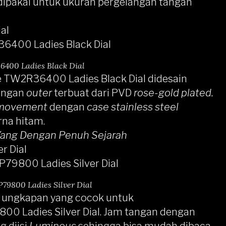
 dipakai untuk ukuran pergelangan tangan
al
6400 Ladies Black Dial
e TW2R36400 Ladies Black Dial
didesain
dengan
outer
terbuat dari PVD
rose-gold plated.
 movement
dengan
case stainless steel
na hitam.
 Yang Dengan Penuh Sejarah
r Dial
9800 Ladies Silver Dial
ah ungkapan yang cocok untuk
0 Ladies Silver Dial
. Jam tangan dengan