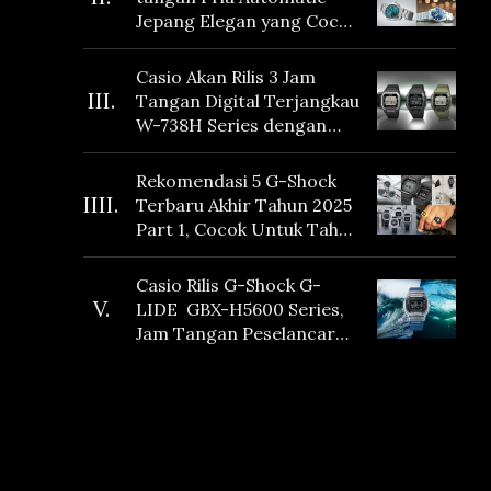
Jepang Elegan yang Cocok
Dikoleksi di 2026
Casio Akan Rilis 3 Jam
III.
Tangan Digital Terjangkau
W-738H Series dengan
Masa Baterai 10 Tahun
dan Fitur Vibration
Rekomendasi 5 G-Shock
IIII.
Terbaru Akhir Tahun 2025
Part 1, Cocok Untuk Tahun
Baru!
Casio Rilis G-Shock G-
V.
LIDE GBX-H5600 Series,
Jam Tangan Peselancar
yang dilengkapi Sensor
Heart Rate