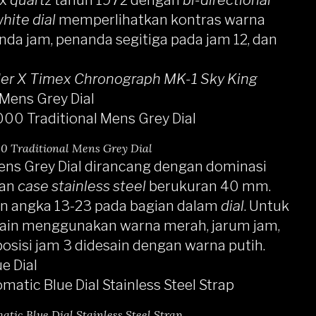
x
quartz
tahun 1972 dengan
bi-directional
hite dial
memperlihatkan kontras warna
da jam, penanda segitiga pada jam 12, dan
der X Timex Chronograph MK-1 Sky King
Mens Grey Dial
 Traditional Mens Grey Dial
ns Grey Dial
dirancang dengan dominasi
gan
case stainless steel
berukuran 40 mm.
an angka 13-23 pada bagian dalam
dial
. Untuk
esain menggunakan warna merah, jarum jam,
osisi jam 3 didesain dengan warna putih.
e Dial
ic Blue Dial Stainless Steel Strap