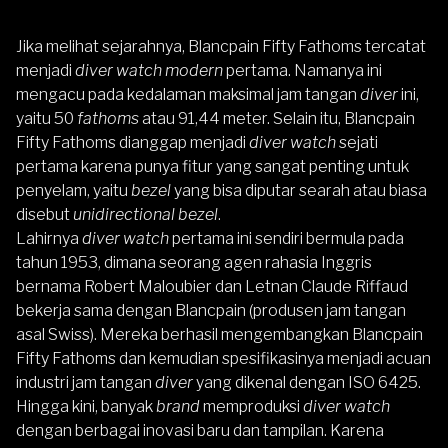
Jika melihat sejarahnya,
Blancpain Fifty Fathoms
tercatat
menjadi
diver watch modern
pertama. Namanya ini
mengacu pada kedalaman maksimal jam tangan
diver
ini,
yaitu 50
fathoms
atau 91,44 meter. Selain itu,
Blancpain
Fifty Fathoms
dianggap menjadi
diver watch
sejati
pertama karena punya fitur yang sangat penting untuk
penyelam, yaitu
bezel
yang bisa diputar searah atau biasa
disebut
unidirectional bezel
.
Lahirnya
diver watch
pertama ini sendiri bermula pada
tahun 1953, dimana seorang agen rahasia Inggris
bernama Robert Maloubier dan Letnan Claude Riffaud
bekerja sama dengan Blancpain (produsen jam tangan
asal Swiss). Mereka berhasil mengembangkan
Blancpain
Fifty Fathoms
dan kemudian spesifikasinya menjadi acuan
industri jam tangan
diver
yang dikenal dengan ISO 6425.
Hingga kini, banyak
brand
memproduksi
diver watch
dengan berbagai inovasi baru dan tampilan. Karena