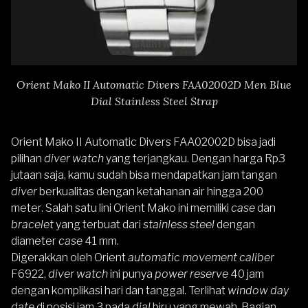
Orient Mako II Automatic Divers FAA02002D Men Blue
Dial Stainless Steel Strap
Orient Mako II Automatic Divers FAA02002D
bisa jadi
pilihan
diver watch
yang terjangkau. Dengan harga Rp3
jutaan saja, kamu sudah bisa mendapatkan jam tangan
diver
berkualitas dengan ketahanan air hingga 200
meter. Salah satu lini Orient Mako ini memiliki
case
dan
bracelet
yang terbuat dari
stainless steel
dengan
diameter
case
41 mm.
Digerakkan oleh Orient
automatic movement caliber
F6922,
diver watch
ini punya
power reserve
40 jam
dengan komplikasi hari dan tanggal. Terlihat
window day
date
di posisi jam 3 pada
dial
biru yang mewah. Bagian