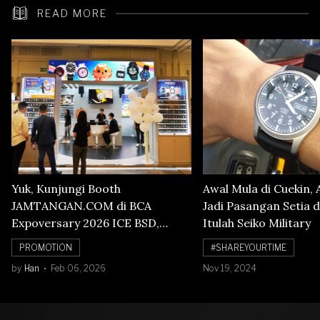
READ MORE
Yuk, Kunjungi Booth
Awal Mula di Cuekin, 
JAMTANGAN.COM di BCA
Jadi Pasangan Setia d
Expoversary 2026 ICE BSD,
Itulah Seiko Military
Banyak Diskon Jam Tangan,
PROMOTION
#SHAREYOURTIME
Cuma Sampai 8 Februari!
by
Han
Feb 06, 2026
Nov 19, 2024