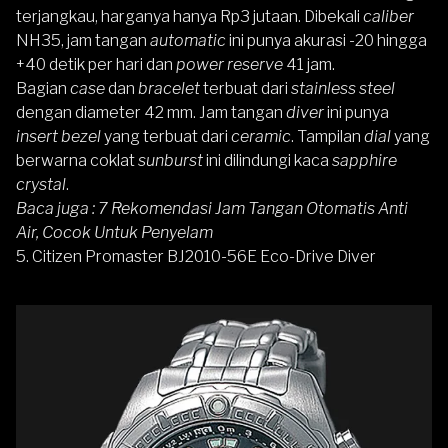
terjangkau, harganya hanya Rp3 jutaan. Dibekali
caliber
NH35, jam tangan
automatic
ini punya akurasi -20 hingga
+40 detik per hari dan
power reserve
41 jam.
Bagian
case
dan
bracelet
terbuat dari
stainless steel
dengan diameter 42 mm. Jam tangan
diver
ini punya
insert bezel
yang terbuat dari
ceramic
. Tampilan
dial
yang
berwarna coklat
sunburst
ini dilindungi kaca
sapphire
crystal
.
Baca juga :
7 Rekomendasi Jam Tangan Otomatis Anti
Air, Cocok Untuk Penyelam
5.
Citizen Promaster
BJ2010-56E Eco-Drive Diver