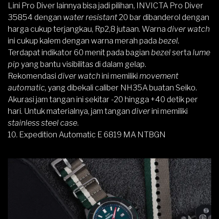
Lini Pro Diver lainnya bisa jadi pilihan,
INVICTA Pro Diver
35854
dengan
water resistant
20 bar dibanderol dengan
harga cukup terjangkau, Rp2,8 jutaan. Warna
diver watch
ini cukup kalem dengan warna merah pada
bezel.
Terdapat indikator 60 menit pada bagian
bezel
serta
lume
pip
yang bantu visibilitas di dalam gelap.
Rekomendasi
diver watch
ini memiliki
movement
automatic,
yang dibekali caliber NH35A buatan Seiko.
Akurasi jam tangan ini sekitar -20 hingga +40 detik per
hari. Untuk materialnya, jam tangan
diver
ini memiliki
stainless steel case
.
10. Expedition Automatic E 6819 MA NTBGN