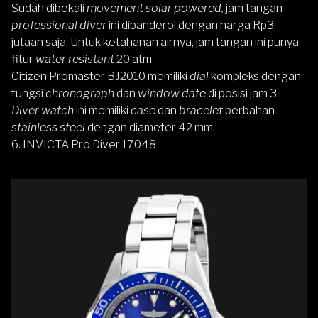
Sudah dibekali
movement solar powered,
jam tangan
professional diver
ini dibanderol dengan harga Rp3
jutaan saja. Untuk ketahanan airnya, jam tangan ini punya
fitur
water resistant
20 atm.
Citizen Promaster BJ2010
memiliki
dial
kompleks dengan
fungsi
chronograph
dan
window date
di posisi jam 3.
Diver watch
ini memiliki
case
dan
bracelet
berbahan
stainless steel
dengan diameter 42 mm.
6.
INVICTA
Pro Diver 17048