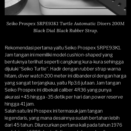
Seiko Prospex SRPE93K1 Turtle Automatic Divers 200M
Black Dial Black Rubber Strap.
Rekomendasi pertama yaitu
Seiko Prospex SRPE93K1
.
Jam tangan ini memiliki model
cushion-shaped
yang
bentuknya terlihat seperti cangkang kura-kura sehingga
dijuluki “Seiko Turtle”. Hadir dengan
rubber strap
warna
hitam
,
diver watch
200 meter ini dibanderol dengan harga
yang sangat terjangkau, yaitu Rp3,6 jutaan. Jam tangan
Seiko Prospex
ini dibekali caliber 4R36 yang punya
akurasi +45 hingga -35 detik per hari dan
power reserve
hingga 41 jam.
Salah satu lini Prospex ini termasuk jam tangan
legendaris, yang mana desainnya sudah bertahan lebih
dari 45 tahun. Diluncurkan pertama kali pada tahun 1976