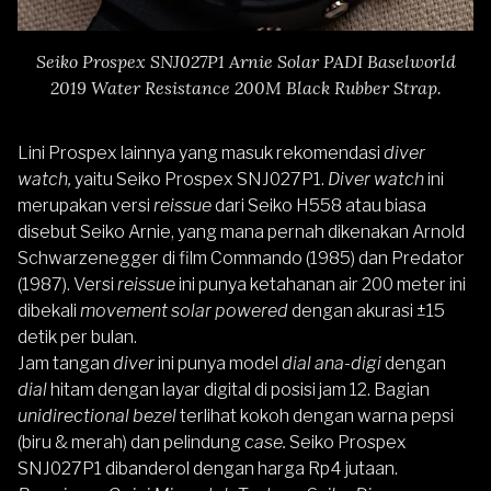
Seiko Prospex SNJ027P1 Arnie Solar PADI Baselworld
2019 Water Resistance 200M Black Rubber Strap.
Lini Prospex lainnya yang masuk rekomendasi
diver
watch,
yaitu
Seiko Prospex SNJ027P1
.
Diver watch
ini
merupakan versi
reissue
dari Seiko H558 atau biasa
disebut Seiko Arnie, yang mana pernah dikenakan Arnold
Schwarzenegger di film Commando (1985) dan Predator
(1987). Versi
reissue
ini punya ketahanan air 200 meter ini
dibekali
movement solar powered
dengan akurasi ±15
detik per bulan.
Jam tangan
diver
ini punya model
dial
ana-digi
dengan
dial
hitam dengan layar digital di posisi jam 12. Bagian
unidirectional bezel
terlihat kokoh dengan warna pepsi
(biru & merah) dan pelindung
case.
Seiko Prospex
SNJ027P1
dibanderol dengan harga Rp4 jutaan.