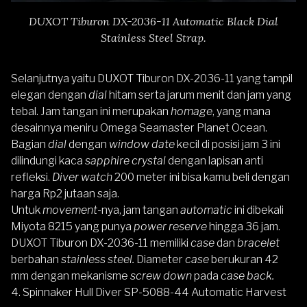
DUXOT Tiburon DX-2036-11 Automatic Black Dial
Stainless Steel Strap.
Selanjutnya yaitu
DUXOT Tiburon DX-2036-11
yang tampil
elegan dengan
dial
hitam serta jarum menit dan jam yang
tebal. Jam tangan ini merupakan
homage
, yang mana
desainnya meniru Omega Seamaster Planet Ocean.
Bagian
dial
dengan
window date
kecil di posisi jam 3 ini
dilindungi kaca
sapphire crystal
dengan lapisan anti
refleksi.
Diver watch
200 meter ini bisa kamu beli dengan
harga Rp2 jutaan saja.
Untuk
movement
-nya, jam tangan
automatic
ini dibekali
Miyota 8215 yang punya
power reserve
hingga 36 jam.
DUXOT Tiburon DX-2036-11
memiliki
case
dan
bracelet
berbahan
stainless steel.
Diameter
case
berukuran 42
mm dengan mekanisme
screw down
pada
case back.
4.
Spinnaker Hull
Diver SP-5088-44 Automatic Harvest