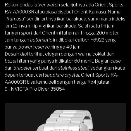
Rekomendasi
diver watch
selanjutnya ada
Orient Sports
RA-AA0003R
atau biasa disebut Orient Kamasu. Nama
“
Kamasu
” sendiri artinya ikan barakuda, yang mana indeks
jam 12-nya mirip gigi ikan barakuda. Salah satu lini jam
tangan
sport
dari Orient ini tahan air hingga 200 meter.
Jam tangan
automatic
ini dibekali caliber F6922 yang
punya
power reserve
hingga 40 jam.
Desain
dial
terlihat elegan dengan warna coklat dan
bezel
hitam yang punya indikator 60 menit. Bagian
case
dan
bracelet
terbuat dari
stainless steel
, sedangkan kaca
depan terbuat dari
sapphire crystal.
Orient Sports RA-
AA0003R
bisa kamu beli dengan harga Rp4 jutaan.
9.
INVICTA Pro Diver
35854