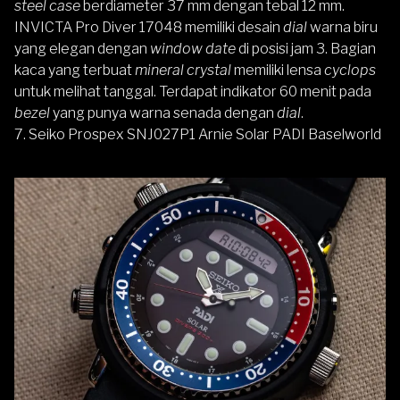
steel case
berdiameter 37 mm dengan tebal 12 mm.
INVICTA Pro Diver 17048
memiliki desain
dial
warna biru
yang elegan dengan
window date
di posisi jam 3. Bagian
kaca yang terbuat
mineral crystal
memiliki lensa
cyclops
untuk melihat tanggal. Terdapat indikator 60 menit pada
bezel
yang punya warna senada dengan
dial
.
7.
Seiko Prospex
SNJ027P1 Arnie Solar PADI Baselworld