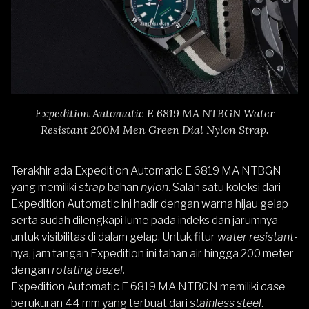
Expedition Automatic E 6819 MA NTBGN Water
Resistant 200M Men Green Dial Nylon Strap.
Terakhir ada
Expedition Automatic E 6819 MA NTBGN
yang memiliki
strap
bahan
nylon
. Salah satu koleksi dari
Expedition Automatic
ini hadir dengan warna hijau gelap
serta sudah dilengkapi lume pada indeks dan jarumnya
untuk visibilitas di dalam gelap. Untuk fitur
water resistant
-
nya, jam tangan Expedition ini tahan air hingga 200 meter
dengan
rotating bezel.
Expedition
Automatic E 6819 MA NTBGN
memiliki
case
berukuran 44 mm yang terbuat dari
stainless steel
.