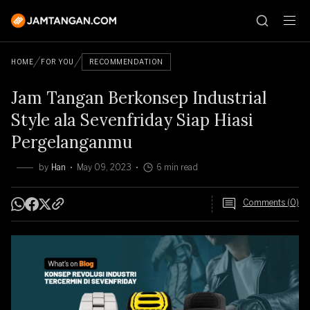
HOME
FOR YOU
RECOMMENDATION
Jam Tangan Berkonsep Industrial
Style ala Sevenfriday Siap Hiasi
Pergelanganmu
by
Han
May 09, 2023
6 min read
Comments (0)