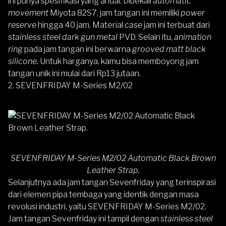
ini punya spesifikasi yang andal. Dibekali
automatic
movement
Miyota 82S7, jam tangan ini memiliki
power
reserve
hingga 40 jam. Material
case
jam ini terbuat dari
stainless steel dark gun metal
PVD. Selain itu,
animation
ring
pada jam tangan ini berwarna
grooved matt black
silicone.
Untuk harganya, kamu bisa memboyong jam
tangan unik ini mulai dari Rp13 jutaan.
2. SEVENFRIDAY M-Series M2/02
SEVENFRIDAY M-Series M2/02 Automatic Black Brown
Leather Strap.
Selanjutnya ada jam tangan Sevenfriday yang terinspirasi
dari elemen pipa tembaga yang identik dengan masa
revolusi industri, yaitu
SEVENFRIDAY M-Series M2/02
.
Jam tangan Sevenfriday ini tampil dengan
stainless steel