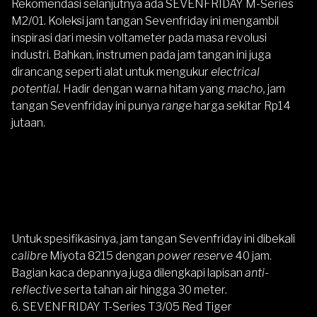
Rekomendasi selanjutnya ada
SEVENFRIDAY M-Series
M2/01
.
Koleksi jam tangan
Sevenfriday
ini mengambil
inspirasi dari mesin voltameter pada masa revolusi
industri. Bahkan, instrumen pada jam tangan ini juga
dirancang seperti alat untuk mengukur
electrical
potential.
Hadir dengan warna hitam yang
macho,
jam
tangan Sevenfriday ini punya
range
harga sekitar Rp14
jutaan.
Untuk spesifikasinya, jam tangan Sevenfriday ini dibekali
calibre
Miyota 8215 dengan
power reserve
40 jam.
Bagian kaca depannya juga dilengkapi lapisan
anti-
reflective
serta tahan air hingga 30 meter.
6. SEVENFRIDAY T-Series T3/05 Red Tiger