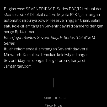
Bagian
case
SEVENFRIDAY P-Series P3C/12
terbuat dari
stainless steel
. Dibekali
calibre
Miyota 82S7, jam tangan
automatic ini punya power reserve hingga 40 jam. Salah
satu koleksi jam tangan Sevenfriday ini dibanderol dengan
harga Rp14 jutaan.
Baca juga :
Review Sevenfriday: P-Series “Caipi” & M-
Series
Itulah rekomendasi jam tangan
Sevenfriday
versi
Minwatch. Kamu bisa temukan koleksi jam tangan
Sevenfriday lain dengan harga terbaik, hanya di
Jamtangan.com
.
FEATURED BRANDS
#SevenFriday