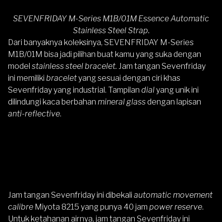
SEVENFRIDAY M-Series M1B/01M Essence Automatic
Stainless Steel Strap.
Dari banyaknya koleksinya,
SEVENFRIDAY M-Series
M1B/01M
bisa jadi pilihan buat kamu yang suka dengan
model
stainless steel bracelet.
Jam tangan Sevenfriday
ini memiliki
bracelet
yang sesuai dengan ciri khas
Sevenfriday yang industrial. Tampilan
dial
yang unik ini
dilindungi kaca berbahan
mineral glass
dengan lapisan
anti-reflective
.
Jam tangan Sevenfriday ini dibekali
automatic movement
calibre
Miyota 8215 yang punya 40 jam
power reserve
.
Untuk ketahanan airnya, jam tangan Sevenfriday ini