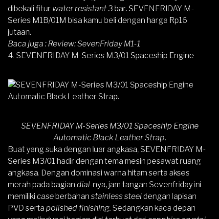
dibekali fitur
water resistant
3 bar.
SEVENFRIDAY M-
Series M1B/01M
bisa kamu beli dengan harga Rp16
jutaan.
Baca juga :
Review: SevenFriday M1-1
4. SEVENFRIDAY M-Series M3/01 Spaceship Engine
SEVENFRIDAY M-Series M3/01 Spaceship Engine
Automatic Black Leather Strap.
Buat yang suka dengan luar angkasa,
SEVENFRIDAY M-
Series M3/01
hadir dengan tema mesin pesawat ruang
angkasa. Dengan dominasi warna hitam serta akses
merah pada bagian
dial
-nya, jam tangan Sevenfriday ini
memiliki
case
berbahan
stainless steel
dengan lapisan
PVD serta
polished finishing.
Sedangkan kaca depan