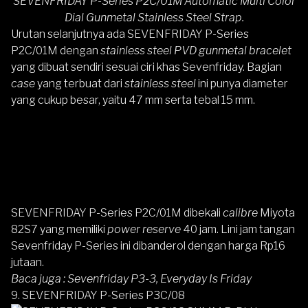
SEVENFRIDAY P-Series P2C/01M Automatic Multi Color
Dial Gunmetal Stainless Steel Strap.
Urutan selanjutnya ada
SEVENFRIDAY P-Series
P2C/01M
dengan
stainless steel PVD gunmetal bracelet
yang dibuat sendiri sesuai ciri khas Sevenfriday. Bagian
case
yang terbuat dari
stainless steel
ini punya diameter
yang cukup besar, yaitu 47 mm serta tebal 15 mm.
SEVENFRIDAY P-Series P2C/01M
dibekali
calibre
Miyota
82S7 yang memiliki
power reserve
40 jam. Lini jam tangan
Sevenfriday P-Series ini dibanderol dengan harga Rp16
jutaan.
Baca juga :
Sevenfriday P3-3, Everyday Is Friday
9. SEVENFRIDAY P-Series P3C/08