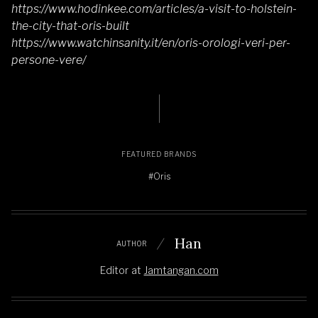
https://www.hodinkee.com/articles/a-visit-to-holstein-
the-city-that-oris-built
https://www.watchinsanity.it/en/oris-orologi-veri-per-
persone-vere/
FEATURED BRANDS
#Oris
Han
AUTHOR
Editor
at
Jamtangan.com