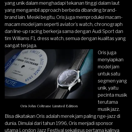
yang unik dalam menghadapi tekanan tinggi dalam laut
yang mengambil approach berbeda dibanding brand-
brand lain. Meski begitu, Oris juga memproduksi macam-
macam model jam seperti aviator’s watch, chronograph
dan line-up racing berkerja sama dengan Audi Sport dan
tim Williams F1, dress watch, semua dengan kualitas yang
sangat terjaga.
Oris juga
menyiapkan
model jam
untuk satu
segmen yang
unik, yaitu
pecinta musik
terutama
Oris John Coltrane Limited Edition
musik jazz.
Bisa dikatakan Oris adalah merek jam paling nge-jazz di
dunia. Dimulai dari tahun 1996, Oris menjadi sponsor
utama London Jazz Festival sekaligus pertama kalinya