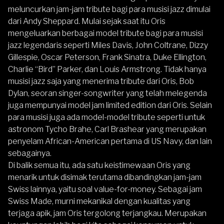
meluncurkan jam-jam tribute bagi para musisi jazz dimulai
dari Andy Sheppard. Mulai sejak saat itu Oris
mengeluarkan berbagai model tribute bagi para musisi
jazz legendaris seperti Miles Davis, John Coltrane, Dizzy
Gillespie, Oscar Peterson, Frank Sinatra, Duke Ellington,
Charlie “Bird” Parker, dan Louis Armstrong. Tidak hanya
musisi jazz saja yang menerima tribute dari Oris, Bob
Dylan, seoran singer-songwriter yang telah melegenda
juga mempunyai model jam limited edition dari Oris. Selain
para musisi juga ada model-model tribute seperti untuk
astronom Tycho Brahe, Carl Brashear yang merupakan
penyelam African-American pertama di US Navy, dan lain
sebagainya.
Di balik semua itu, ada satu keistimewaan Oris yang
menarik untuk disimak terutama dibandingkan jam-jam
Swiss lainnya, yaitu soal value-for-money. Sebagai jam
Swiss Made, murni mekanikal dengan kualitas yang
terjaga apik, jam Oris tergolong terjangkau. Merupakan