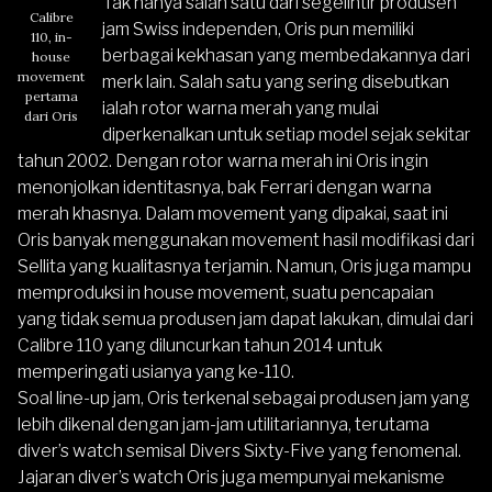
Tak hanya salah satu dari segelintir produsen
Calibre
jam Swiss independen, Oris pun memiliki
110, in-
berbagai kekhasan yang membedakannya dari
house
movement
merk lain. Salah satu yang sering disebutkan
pertama
ialah rotor warna merah yang mulai
dari Oris
diperkenalkan untuk setiap model sejak sekitar
tahun 2002. Dengan rotor warna merah ini Oris ingin
menonjolkan identitasnya, bak Ferrari dengan warna
merah khasnya. Dalam movement yang dipakai, saat ini
Oris banyak menggunakan movement hasil modifikasi dari
Sellita yang kualitasnya terjamin. Namun, Oris juga mampu
memproduksi in house movement, suatu pencapaian
yang tidak semua produsen jam dapat lakukan, dimulai dari
Calibre 110 yang diluncurkan tahun 2014 untuk
memperingati usianya yang ke-110.
Soal line-up jam, Oris terkenal sebagai produsen jam yang
lebih dikenal dengan jam-jam utilitariannya, terutama
diver’s watch semisal Divers Sixty-Five yang fenomenal.
Jajaran diver’s watch Oris juga mempunyai mekanisme