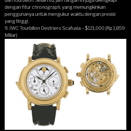
dan tourbillon. Selain itu, jam tangan ini juga dilengkapi
dengan fitur
chronograph
, yang memungkinkan
penggunanya untuk mengukur waktu dengan presisi
yang tinggi.
9. IWC Tourbillon Destriero Scafusia – $121,000 (Rp 1,859
Miliar)