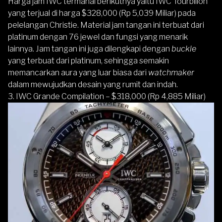
Harga jam IWC termahal berikutnya yaitu IWC Tourbillon
yang terjual di harga $328,000 (Rp 5,039 Miliar) pada
pelelangan Christie. Material jam tangan ini terbuat dari
platinum dengan 76 jewel dan fungsi yang menarik
lainnya. Jam tangan ini juga dilengkapi dengan
buckle
yang terbuat dari platinum, sehingga semakin
memancarkan aura yang luar biasa dari
watchmaker
dalam mewujudkan desain yang rumit dan indah.
3. IWC Grande Compilation – $318,000 (Rp 4,885 Miliar)