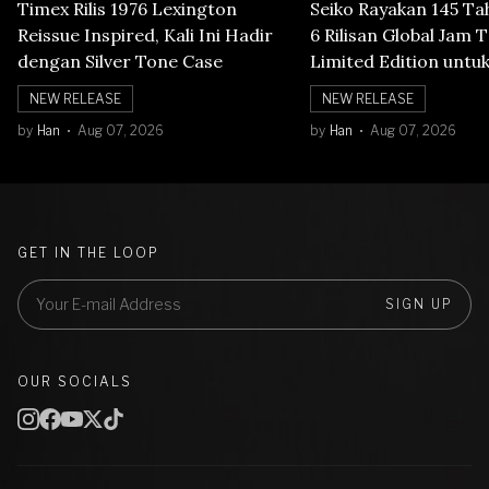
Timex Rilis 1976 Lexington
Seiko Rayakan 145 T
Reissue Inspired, Kali Ini Hadir
6 Rilisan Global Jam 
dengan Silver Tone Case
Limited Edition untu
Menghormati Edo Pur
NEW RELEASE
NEW RELEASE
Warna yang Mencer
by
Han
Aug 07, 2026
by
Han
Aug 07, 2026
Warisan Tokyo
GET IN THE LOOP
SIGN UP
OUR SOCIALS