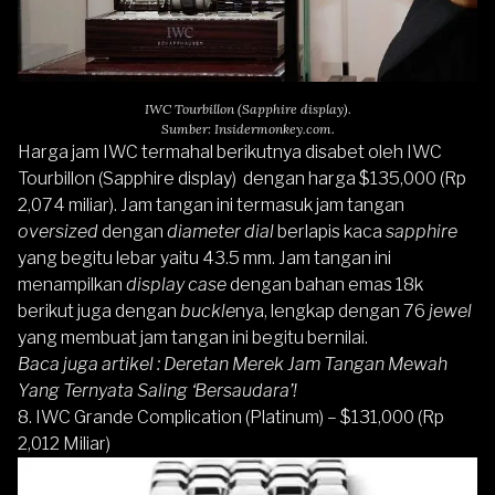
IWC Tourbillon (Sapphire display).
Sumber: Insidermonkey.com.
Harga jam IWC termahal berikutnya disabet oleh IWC
Tourbillon (Sapphire display) dengan harga $135,000 (Rp
2,074 miliar). Jam tangan ini termasuk jam tangan
oversized
dengan
diameter dial
berlapis kaca
sapphire
yang begitu lebar yaitu 43.5 mm. Jam tangan ini
menampilkan
display case
dengan bahan emas 18k
berikut juga dengan
buckle
nya, lengkap dengan 76
jewel
yang membuat jam tangan ini begitu bernilai.
Baca juga artikel :
Deretan Merek Jam Tangan Mewah
Yang Ternyata Saling ‘Bersaudara’!
8. IWC Grande Complication (Platinum) – $131,000 (Rp
2,012 Miliar)